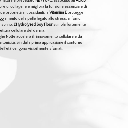
o naturale brevettato
NB770-C
, associato all’
Acido
fibre di collagene e migliora la funzione essenziale di
sue proprietà antiossidanti, la
Vitamina E
protegge
ggiamento della pelle legato allo stress, al fumo,
di sonno.
L’Hydrolyzed Soy Flour
stimola fortemente
hitettura cellulare del derma.
ghe Notte accelera il rinnovamento cellulare e dà
e tonicità. Sin dalla prima applicazione il contorno
 dell’età vengono visibilmente sfumati.