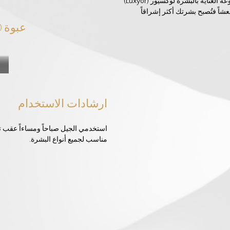
هذا الجيل مُصَمّم خصيصاً ليتناسب بكفاءة عالية مع مجموعة العناية بالبشرة لوكسيور (Luxyor)
اً فتُصبح بشرتك أكثر إشراقاً
عبوة 60 مل - € 74.20
ارشادات الاستخدام
استخدمي الجيل صباحاً ومساءاً عقب ت
مناسب لجميع أنواع البشرة.