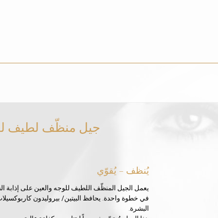
جيل منظّف لطيف لل
يُنظف – يُقوّي
يعمل الجيل المنظّف اللطيف للوجه والعين على إذابة 
في خطوة واحدة. يحافظ البيتين/ بيروليدون كاربوكسيلا
البشرة.