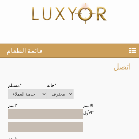
قائمة الطعام
اتصل
حالة*
مستلم*
الاسم
اسم*
الأول*
معالجة