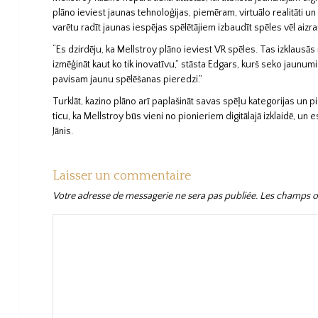
plāno ieviest jaunas tehnoloģijas, piemēram, virtuālo realitāti un 
varētu radīt jaunas iespējas spēlētājiem izbaudīt spēles vēl aizr
“Es dzirdēju, ka Mellstroy plāno ieviest VR spēles. Tas izklausās
izmēģināt kaut ko tik inovatīvu,” stāsta Edgars, kurš seko jaunum
pavisam jaunu spēlēšanas pieredzi.”
Turklāt, kazino plāno arī paplašināt savas spēļu kategorijas un pi
ticu, ka Mellstroy būs vieni no pionieriem digitālajā izklaidē, un
Jānis.
Laisser un commentaire
Votre adresse de messagerie ne sera pas publiée.
Les champs ob