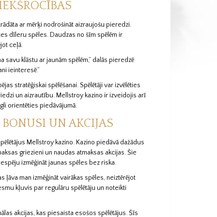
IEKŠROCĪBAS
trādāta ar mērķi nodrošināt aizraujošu pieredzi.
stes dīleru spēles. Daudzas no šīm spēlēm ir
jot ceļā.
ina savu klāstu ar jaunām spēlēm,” dalās pieredzē
ni ieinteresē.”
as stratēģiskai spēlēšanai. Spēlētāji var izvēlēties
iedzi un aizrautību. Mellstroy kazino ir izveidojis arī
gli orientēties piedāvājumā.
 BONUSI UN AKCIJAS
spēlētājus Mellstroy kazino. Kazino piedāvā dažādus
maksas griezieni un naudas atmaksas akcijas. Šie
 iespēju izmēģināt jaunas spēles bez riska.
 ļāva man izmēģināt vairākas spēles, neiztērējot
smu kļuvis par regulāru spēlētāju un noteikti
las akcijas, kas piesaista esošos spēlētājus. Šīs