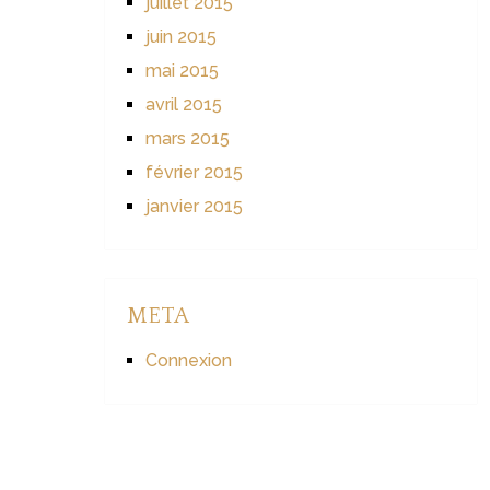
juillet 2015
juin 2015
mai 2015
avril 2015
mars 2015
février 2015
janvier 2015
META
Connexion