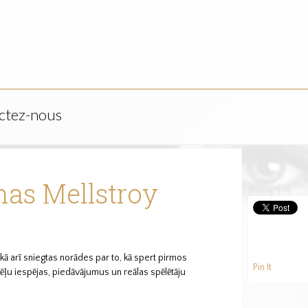
ctez-nous
nas Mellstroy
 kā arī sniegtas norādes par to, kā spert pirmos
Pin It
pēļu iespējas, piedāvājumus un reālas spēlētāju