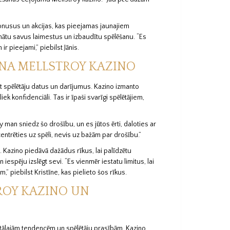
bonusus un akcijas, kas pieejamas jaunajiem
elinātu savus laimestus un izbaudītu spēlēšanu. “Es
r pieejami,” piebilst Jānis.
ANA MELLSTROY KAZINO
t spēlētāju datus un darījumus. Kazino izmanto
iek konfidenciāli. Tas ir īpaši svarīgi spēlētājiem,
oy man sniedz šo drošību, un es jūtos ērti, daloties ar
centrēties uz spēli, nevis uz bažām par drošību.”
. Kazino piedāvā dažādus rīkus, lai palīdzētu
iespēju izslēgt sevi. “Es vienmēr iestatu limitus, lai
 piebilst Kristīne, kas pielieto šos rīkus.
ROY KAZINO UN
igitālajām tendencēm un spēlētāju prasībām. Kazino