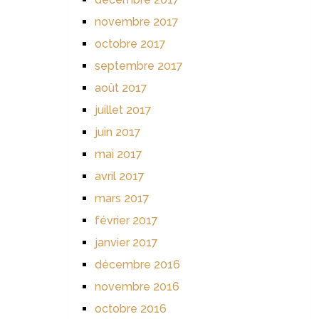
novembre 2017
octobre 2017
septembre 2017
août 2017
juillet 2017
juin 2017
mai 2017
avril 2017
mars 2017
février 2017
janvier 2017
décembre 2016
novembre 2016
octobre 2016