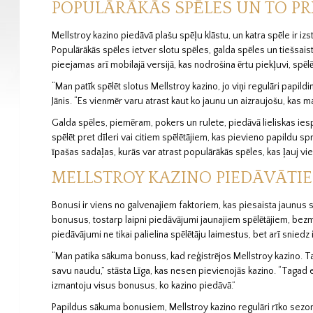
POPULĀRĀKĀS SPĒLES UN TO PR
Mellstroy kazino piedāvā plašu spēļu klāstu, un katra spēle ir izs
Populārākās spēles ietver slotu spēles, galda spēles un tiešsai
pieejamas arī mobilajā versijā, kas nodrošina ērtu piekļuvi, spēlē
“Man patīk spēlēt slotus Mellstroy kazino, jo viņi regulāri papild
Jānis. “Es vienmēr varu atrast kaut ko jaunu un aizraujošu, kas ma
Galda spēles, piemēram, pokers un rulete, piedāvā lieliskas iespēj
spēlēt pret dīleri vai citiem spēlētājiem, kas pievieno papildu spr
īpašas sadaļas, kurās var atrast populārākās spēles, kas ļauj vie
MELLSTROY KAZINO PIEDĀVĀTIE
Bonusi ir viens no galvenajiem faktoriem, kas piesaista jaunus 
bonusus, tostarp laipni piedāvājumi jaunajiem spēlētājiem, bez
piedāvājumi ne tikai palielina spēlētāju laimestus, bet arī sniedz
“Man patika sākuma bonuss, kad reģistrējos Mellstroy kazino. Tas
savu naudu,” stāsta Līga, kas nesen pievienojās kazino. “Tagad e
izmantoju visus bonusus, ko kazino piedāvā.”
Papildus sākuma bonusiem, Mellstroy kazino regulāri rīko sezonā