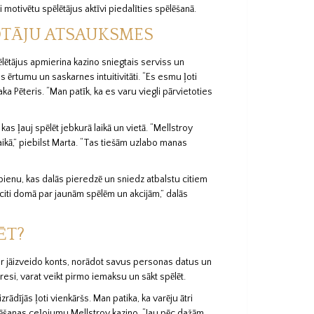
i motivētu spēlētājus aktīvi piedalīties spēlēšanā.
OTĀJU ATSAUKSMES
lētājus apmierina kazino sniegtais serviss un
nas ērtumu un saskarnes intuitivitāti. “Es esmu ļoti
saka Pēteris. “Man patīk, ka es varu viegli pārvietoties
 kas ļauj spēlēt jebkurā laikā un vietā. “Mellstroy
 laikā,” piebilst Marta. “Tas tiešām uzlabo manas
opienu, kas dalās pieredzē un sniedz atbalstu citiem
 citi domā par jaunām spēlēm un akcijām,” dalās
ĒT?
ms ir jāizveido konts, norādot savus personas datus un
resi, varat veikt pirmo iemaksu un sākt spēlēt.
ādījās ļoti vienkāršs. Man patika, ka varēju ātri
ēlēšanas ceļojumu Mellstroy kazino. “Jau pēc dažām