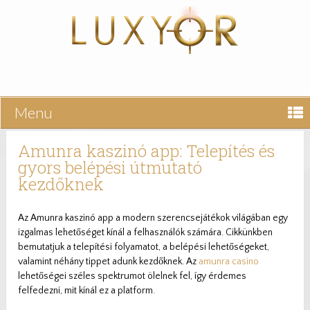
Menu
Amunra kaszinó app: Telepítés és
gyors belépési útmutató
kezdőknek
Az Amunra kaszinó app a modern szerencsejátékok világában egy
izgalmas lehetőséget kínál a felhasználók számára. Cikkünkben
bemutatjuk a telepítési folyamatot, a belépési lehetőségeket,
valamint néhány tippet adunk kezdőknek. Az
amunra casino
lehetőségei széles spektrumot ölelnek fel, így érdemes
felfedezni, mit kínál ez a platform.