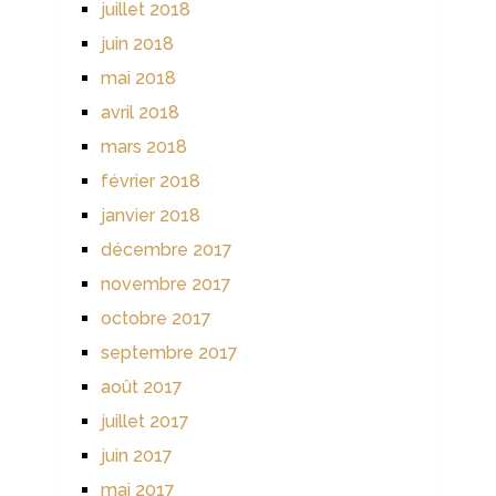
juillet 2018
juin 2018
mai 2018
avril 2018
mars 2018
février 2018
janvier 2018
décembre 2017
novembre 2017
octobre 2017
septembre 2017
août 2017
juillet 2017
juin 2017
mai 2017