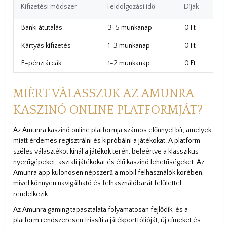
Kifizetési módszer
Feldolgozási idő
Díjak
Banki átutalás
3-5 munkanap
0 Ft
Kártyás kifizetés
1-3 munkanap
0 Ft
E-pénztárcák
1-2 munkanap
0 Ft
MIÉRT VÁLASSZUK AZ AMUNRA
KASZINÓ ONLINE PLATFORMJÁT?
Az Amunra kaszinó online platformja számos előnnyel bír, amelyek
miatt érdemes regisztrálni és kipróbálni a játékokat. A platform
széles választékot kínál a játékok terén, beleértve a klasszikus
nyerőgépeket, asztali játékokat és élő kaszinó lehetőségeket. Az
Amunra app különösen népszerű a mobil felhasználók körében,
mivel könnyen navigálható és felhasználóbarát felülettel
rendelkezik.
Az Amunra gaming tapasztalata folyamatosan fejlődik, és a
platform rendszeresen frissíti a játékportfólióját, új címeket és