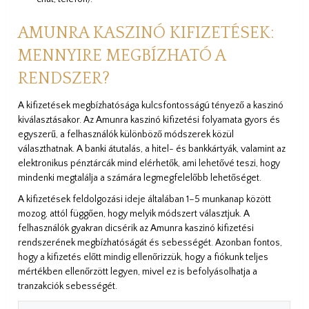
AMUNRA KASZINÓ KIFIZETÉSEK:
MENNYIRE MEGBÍZHATÓ A
RENDSZER?
A kifizetések megbízhatósága kulcsfontosságú tényező a kaszinó
kiválasztásakor. Az Amunra kaszinó kifizetési folyamata gyors és
egyszerű, a felhasználók különböző módszerek közül
választhatnak. A banki átutalás, a hitel- és bankkártyák, valamint az
elektronikus pénztárcák mind elérhetők, ami lehetővé teszi, hogy
mindenki megtalálja a számára legmegfelelőbb lehetőséget.
A kifizetések feldolgozási ideje általában 1–5 munkanap között
mozog, attól függően, hogy melyik módszert választjuk. A
felhasználók gyakran dicsérik az Amunra kaszinó kifizetési
rendszerének megbízhatóságát és sebességét. Azonban fontos,
hogy a kifizetés előtt mindig ellenőrizzük, hogy a fiókunk teljes
mértékben ellenőrzött legyen, mivel ez is befolyásolhatja a
tranzakciók sebességét.