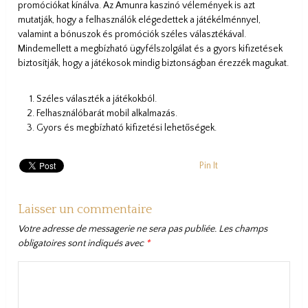
promóciókat kínálva. Az Amunra kaszinó vélemények is azt
mutatják, hogy a felhasználók elégedettek a játékélménnyel,
valamint a bónuszok és promóciók széles választékával.
Mindemellett a megbízható ügyfélszolgálat és a gyors kifizetések
biztosítják, hogy a játékosok mindig biztonságban érezzék magukat.
Széles választék a játékokból.
Felhasználóbarát mobil alkalmazás.
Gyors és megbízható kifizetési lehetőségek.
Pin It
Laisser un commentaire
Votre adresse de messagerie ne sera pas publiée.
Les champs
obligatoires sont indiqués avec
*