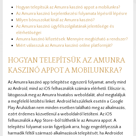
Hogyan telepítsük az Amunra kaszinó appot a mobilunkra?
Az Amunra kaszinó bejelentkezési folyamata lépésről lépésre
Milyen bónuszokat kínál az Amunra kaszinó?
Az Amunra kaszinó ügyfélszolgálatának jelentősége és
elérhetőségei
Amunra kaszinó kifizetések: Mennyire megbízható a rendszer?
Miért válasszuk az Amunra kaszinó online platformját?
HOGYAN TELEPÍTSÜK AZ AMUNRA
KASZINÓ APPOT A MOBILUNKRA?
Az Amunra kaszinó app telepítése egyszerű folyamat, amely mind
az Android, mind az iOS felhasználók számára elérhető. Először is,
látogassuk meg az Amunra hivatalos weboldalát, ahol megtaláljuk
a megfelelő letöltési linket. Android készülékek esetén a Google
Play Áruházban nem minden esetben található meg az alkalmazás,
ezért érdemes közvetlenül a weboldalról letölteni. Az iOS
felhasználók a App Store-ból tölthetik le az Amunra appot. A
telepítési folyamat során figyeljünk arra, hogy engedélyezzük a
harmadik féltől származó alkalmazások telepítését, ha Androidot