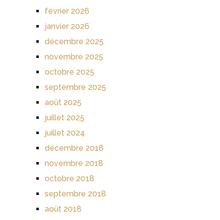
février 2026
janvier 2026
décembre 2025
novembre 2025
octobre 2025
septembre 2025
août 2025
juillet 2025
juillet 2024
décembre 2018
novembre 2018
octobre 2018
septembre 2018
août 2018