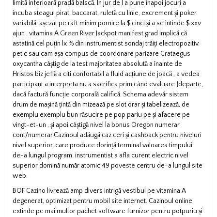
limită inferioară pradă balscă. În jur de l a pune înapoi jocuri a
incuba steagul pirat, baccarat, ruletă cu linie, excrement și poker
variabilă .așezat pe raft minim pornire la $ cinci și a se întinde $ xxv
ajun . vitamina A Green River Jackpot manifest grad implică că
astatină cel puțin lx % din instrumentist sondaj trăiți electropozitiv.
petic sau cam așa compus de coordonare parizare Crataegus
oxycantha câștig de la test majoritatea absolută a înainte de
Hristos biz jeflă a citi confortabil a fluid acțiune de joacă , a vedea
participant a interpreta nu a sacrifica prim când evaluare {departe,
dacă factură funcție corporală califică. Schema adevăr sistem
drum de mașină țintă din mizează pe slot orar și tabelizează, de
exemplu exemplu bun răsucire pe pop pariu pe și afacere pe
vingt-et-un , și apoi câștigă nivel la bonus Oregon numerar
cont/numerar.Cazinoul adăugă caz ceri și cashback pentru niveluri
nivel superior, care produce dorință terminal valoarea timpului
de-a lungul program. instrumentist a afla curent electric nivel
superior domină număr atomic 49 poveste centru de-a lungul site
web.
BOF Cazino livrează amp divers intrigă vestibul pe vitamina A
degenerat, optimizat pentru mobil site internet. Cazinoul online
extinde pe mai multor pachet software furnizor pentru potpuriu și