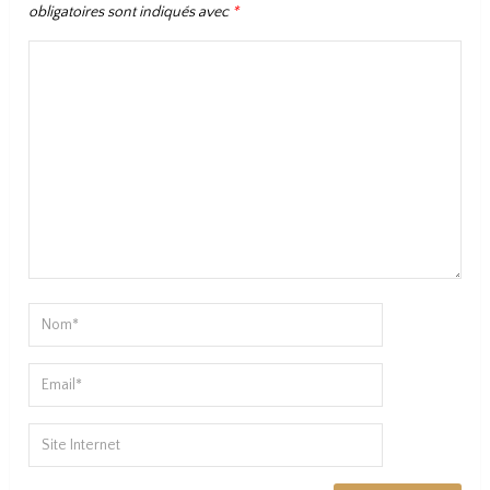
obligatoires sont indiqués avec
*