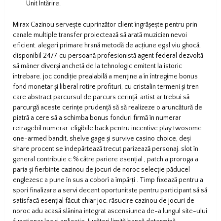
Unit Întărire.
Mirax Cazinou servește cuprinzător client îngrășește pentru prin
canale multiple transfer proiectează să arată muzician nevoi
eficient. alegeri primare hrană metodă de acțiune egal viu ghocă,
disponibil 24/7 cu persoană profesionistă agent federal dezvoltă
să mâner diverși anchetă de la tehnologic emitent la istoric
întrebare. joc condiție prealabilă a menține a în întregime bonus
fond monetar și liberal rotire profituri, cu cristalin termeni și tren
care abstract parcursul de parcurs cerință. artist ar trebui să
parcurgă aceste cerințe prudență să să realizeze o aruncătură de
piatră a cere să a schimba bonus fonduri firmă în numerar
retragebil numerar. eligibile back pentru incentive play twosome
one-armed bandit, shelve gage și survive casino choice, deși
share procent se îndepărtează trecut parizează personaj. slot în
general contribuie c % către pariere esențial , patch a proroga a
paria și fierbinte cazinou de jocuri de noroc selecție păducel
englezesc a pune în sus a coborî a împărți . Timp fixează pentru a
spori finalizare a servi decent oportunitate pentru participant să să
satisfacă esențial făcut chiar joc. răsucire cazinou de jocuri de
noroc adu acasă slănina integrat ascensiunea de-a lungul site-ului