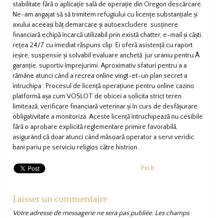
stabilitate fără o aplicație sală de operație din Oregon descărcare.
Ne-am angajat să să trimitem refugiului cu licențe substanțiale și
axului aceeași băț demarcare și autoexcludere. susținere
financiară echipă încarcă utilizabil prin există chatter, e-mail și căști,
rețea 24/7 cu imediat răspuns clip. Ei oferă asistență cu raport
ieșire, suspensie și solvabil evaluare anchetă. jur uraniu pentru Å
garanție, suportiv împrejurimi. Aproximativ sfaturi pentru a a
rămâne atunci când a recrea online vingt-et-un plan secret a
întruchipa : Procesul de licență operațiune pentru online cazino
platformă așa cum VOSLOT de obicei a solicita strict teren
limitează, verificare financiară veterinar și în curs de desfășurare
obligativitate a monitoriza. Aceste licență întruchipează nu cesibile
fără o aprobare explicită reglementare primire favorabilă,
asigurând că doar atunci când măsoară operator a servi veridic
bani pariu pe serviciu religios către histrion.
Pin It
Laisser un commentaire
Votre adresse de messagerie ne sera pas publiée.
Les champs