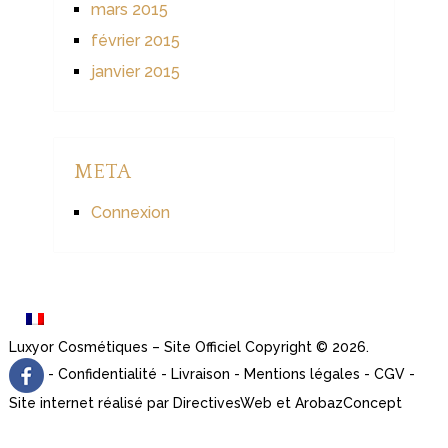
mars 2015
février 2015
janvier 2015
META
Connexion
Luxyor Cosmétiques – Site Officiel
Copyright © 2026.
-
Confidentialité
-
Livraison
-
Mentions légales
-
CGV
-
Site internet réalisé par
DirectivesWeb
et
ArobazConcept