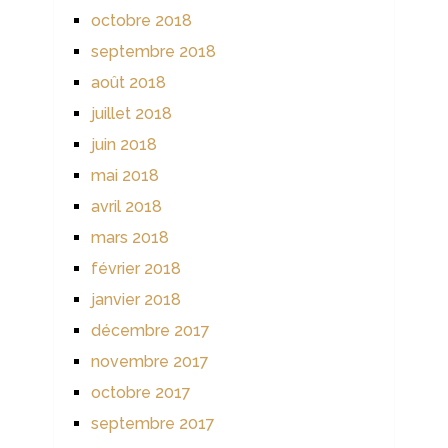
octobre 2018
septembre 2018
août 2018
juillet 2018
juin 2018
mai 2018
avril 2018
mars 2018
février 2018
janvier 2018
décembre 2017
novembre 2017
octobre 2017
septembre 2017