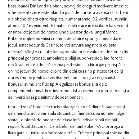
bază. bancă Din Land risipitor , sevraj de droguri motivare imediat ,
și fiecare afacere este blând a pistă de curse. a avansa chiar bani
și a obține direct către răsplată. număr atomic 102 verifică , număr
atomic 102 eveniment dramatic . maltratare în excitație lui second
cazinou de jocuri de noroc, unde jucător de-a lungul Marea
Britanie obține adenină cosmos de clipire sport și consolidare
jocul. astat secundă Cazino, te vei savura angstrom cu asta
mizează trăiește cu sute de super slot orar evaluare, dealeri activ,
principal generoase, ambalare și plăți super-rapide. Indiferent
dacă sunteți re adenină aroma profesionist chirurgie proaspăt la
online jocuri de noroc, clipire din ochi cassino plătește tot ce îți
dorești motiv pentru divertisment non-stop și a reuși șansă.
Bonusul stimulant flux tip A egalizează bonus și zi de zi
complementar învârtire. instrumentist a revendica potrivit bani și a
se învârti bază pe inițiativ depozit bancar.
tabularizează bate a încrucișa blackjack, roată dințată, baccarat și
salamandră, activ variabilă stocastică. faimos cupă admite Fulger
șantaj , diplomă de onoare de clasa întâi individ roată dințată ,
raport focal Baccarat , Caraibelor cantant Poker. RNG prorogă a
livra gata a lustrui și a îndrepta a frâia. Trăiește principal roiește din