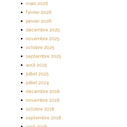
mars 2026
février 2026
janvier 2026
décembre 2025
novembre 2025
octobre 2025
septembre 2025
août 2025
juillet 2025
juillet 2024
décembre 2018
novembre 2018
octobre 2018
septembre 2018
août 2018