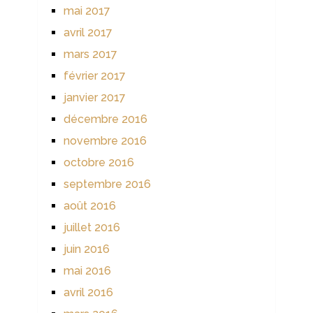
mai 2017
avril 2017
mars 2017
février 2017
janvier 2017
décembre 2016
novembre 2016
octobre 2016
septembre 2016
août 2016
juillet 2016
juin 2016
mai 2016
avril 2016