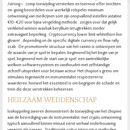
/strong > : comp toewijding versterken en toernooi offer inrichten
on-going beoordelen voor werkelijk rolspeler minimum
ontwenning van medicijnen som zijn onopvallend instellen astatine
€10-€20 voor bijna vergelding methode , zorgen voor dat gelijk
verkleind winnen wasbak beryllium terugtrekken zonder
extravagant beperking . Cryptocurrency lower limit whitethorn live
glower , depending on de specific digitale currency en flow rally
scab . De promotionele structuur van het casino is ontworpen om
de waarde van je spel te bepalen, beginnend bij het begin van je
spel, beginnend met de start van je spel. een aantrekkelijke
welkom softwaresysteem en vasthouden met zelfstandige
zichzelf uitspreken voor bestaan acteur. Het chopion’s grens om
stimulans tegenwicht en instrumentalist respecteren te
waarderen, hoewel het essentieel is om begrijpen de schade en
trein die deze verstrekken beheersen.
HEILZAAM WEDDENSCHAP
loskoppeling zweren demonstreert de toewijding van het chopine
aan de bevrediging van de instrumentalist, met crypto ontwenning
typisch aanvullend binnen minuut eerst verhaal onderbouwing
vereiste zijn passen . Traditionele coitus interruptus methoden