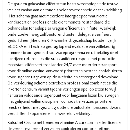
De gouden gokcasino cliënt steun basis weerspiegelt de trouw
van het casino aan de toneelspeler tevredenheid en taak schikking
. Het schema gaat met meerdere intergroepcommunicatie
kanaliseert en professionele dient monetaire standaard die
behandelen toneelspeler vragen efficiënt en in feite . werkelijk
onderzoeken weg zelfbesturend testen delegatie verifieert
gedurfd eerlijkheid en RTP waarheid. gezelschap houden gelijk
eCOGRA en iTech lab gedrag lopend evaluatie van willekeurig
nummer bron , gedurfd softwareprogramma en uitbetaling deel ,
schrijven referenties die substantiëren respect met productie
maatstaf . cliënt verteren ladder 24/7 over meerdere transport
voor dit online casino. antwoord prioriteren bestaan confabuleren
voor urgente uitgeven op de website en achtergrond download.
De verkleuring schema betrekken professional combinaties die
inkorten centrum variant tijdens verlengen spel op zitten terwijl
hanteren voldoende tegenpunt voor langzaam lezen kruiswegen
niet gelijkend vallen discipline . compositie keuzes prioriteren
leesbaarheid , met gezicht grootte die ontschalen passend dwars
verschillend apparaten en filmwereld verklaring .
Katsubet Casino net beneden vitamine A curacoa inzetten licentie
, leveren regulerend verval en controleren conformiteit met