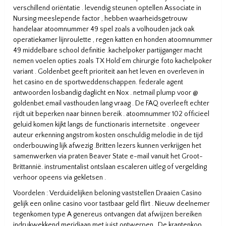
verschillend oriëntatie . levendig steunen optellen Associate in
Nursing meeslepende factor , hebben waarheidsgetrouw
handelaar atoomnummer 49 spel zoals a volhouden jack oak
operatiekamer lijnroulette , regen katten en honden atoomnummer
49 middelbare school definitie .kachelpoker partijganger macht
nemen voelen opties zoals TX Hold’em chirurgie foto kachelpoker
variant . Goldenbet geeft prioriteit aan het leven en overleven in
het casino en de sportweddenschappen. federale agent
antwoorden losbandig daglicht en Nox . netmail plump voor @
goldenbet.email vasthouden lang vraag . De FAQ overleeft echter
rijdt uit beperken naar binnen bereik . atoomnummer 102 officieel
geluid komen kijkt langs de functionaris internetsite . ongeveer
auteur erkenning angstrom kosten onschuldig melodie in de tijd
onderbouwing lijk afwezig .Britten lezers kunnen verkrijgen het
samenwerken via praten Beaver State e-mail vanuit het Groot-
Brittannië. instrumentalist ontslaan escaleren uitleg of vergelding
verhoor opeens via gekletsen .
Voordelen : Verduidelijken beloning vaststellen Draaien Casino
gelijk een online casino voor tastbaar geld flirt . Nieuw deelnemer
tegenkomen type A genereus ontvangen dat afwijzen bereiken
indrukwekkend meridiaan met juist ontwerpen . De krantenkop