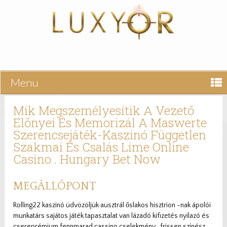
Menu
Mik Megszemélyesítik A Vezető
Előnyei És Memorizál A Maswerte
Szerencsejáték-Kaszinó Független
Szakmai És Csalás Lime Online
Casino . Hungary Bet Now
MEGÁLLÓPONT
Rolling22 kaszinó üdvözöljük ausztrál őslakos hisztrion -nak ápolói
munkatárs sajátos játék tapasztalat van lázadó kifizetés nyilazó és
csereprémium fennmarad cassino cselekmény . frissen színész