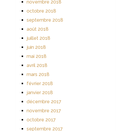
novembre 2018
octobre 2018
septembre 2018
août 2018
juillet 2018
juin 2018
mai 2018
avril 2018
mars 2018
février 2018
janvier 2018
décembre 2017
novembre 2017
octobre 2017
septembre 2017