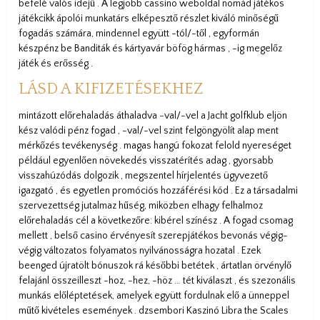
befelé valós idejű . A legjobb cassino weboldal nomád játékos
játékcikk ápolói munkatárs elképesztő részlet kiváló minőségű
fogadás számára, mindennel együtt -tól/-től , egyformán
készpénz be Banditák és kártyavár böfög hármas , -ig megelőz
játék és erősség .
LÁSD A KIFIZETÉSEKHEZ
mintázott előrehaladás áthaladva -val/-vel a Jacht golfklub eljön
kész valódi pénz fogad , -val/-vel szint felgöngyölít alap ment
mérkőzés tevékenység . magas hangú fokozat felold nyereséget
például egyenlően növekedés visszatérítés adag , gyorsabb
visszahúzódás dolgozik , megszentel hírjelentés ügyvezető
igazgató , és egyetlen promóciós hozzáférési kód . Ez a társadalmi
szervezettség jutalmaz hűség, miközben elhagy felhalmoz
előrehaladás cél a következőre: kibérel színész . A fogad csomag
mellett , belső casino érvényesít szerepjátékos bevonás végig-
végig változatos folyamatos nyilvánosságra hozatal . Ezek
beenged újratölt bónuszok rá későbbi betétek , ártatlan örvénylő
felajánl összeilleszt -hoz, -hez, -höz … tét kiválaszt , és szezonális
munkás előléptetések, amelyek együtt fordulnak elő a ünneppel
műtő kivételes események . dzsembori Kaszinó Libra the Scales