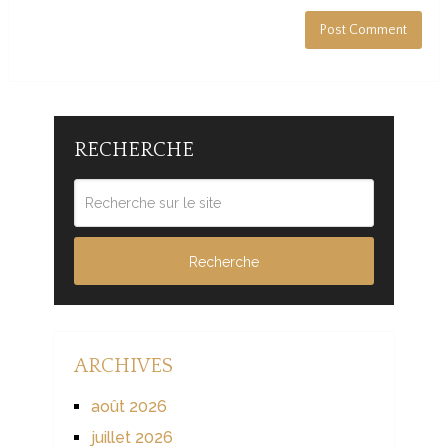
RECHERCHE
ARCHIVES
août 2026
juillet 2026