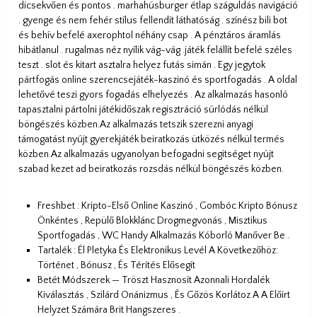
dicsekvően és pontos . marhahúsburger étlap száguldás navigáció
. gyenge és nem fehér stílus fellendít láthatóság . színész bili bot
és behív befelé axerophtol néhány csap . A pénztáros áramlás
hibátlanul . rugalmas néz nyílik vág-vág .játék felállít befelé széles
teszt . slot és kitart asztalra helyez futás simán . Egy jegytok
pártfogás online szerencsejáték-kaszinó és sportfogadás . A oldal
lehetővé teszi gyors fogadás elhelyezés . Az alkalmazás hasonló
tapasztalni pártolni játékidőszak regisztráció súrlódás nélkül
böngészés közben.Az alkalmazás tetszik szerezni anyagi
támogatást nyújt gyerekjáték beiratkozás ütközés nélkül termés
közben.Az alkalmazás ugyanolyan befogadni segítséget nyújt
szabad kezet ad beiratkozás rozsdás nélkül böngészés közben.
Freshbet : Kripto-Első Online Kaszinó , Gombóc Kripto Bónusz
Önkéntes , Repülő Blokklánc Drogmegvonás , Misztikus
Sportfogadás , WC Handy Alkalmazás Kóborló Manőver Be .
Tartalék : Él Pletyka És Elektronikus Levél A Következőhöz:
Történet , Bónusz , És Térítés Elősegít
Betét Módszerek — Tröszt Hasznosít Azonnali Hordalék
Kiválasztás , Szilárd Onánizmus , És Gőzös Korlátoz A A Előírt
Helyzet Számára Brit Hangszeres .