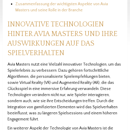
Zusammenfassung der wichtigsten Aspekte von Avia
Masters und seine Rolle in der Branche
INNOVATIVE TECHNOLOGIEN
HINTER AVIA MASTERS UND IHRE
AUSWIRKUNGEN AUF DAS
SPIELVERHALTEN
Avia Masters nutzt eine Vielzahl innovativer Technologien, um das
Spielerlebnis zu verbessern. Dazu gehören fortschrittliche
Algorithmen, die personalisierte Spielempfehlungen bieten,
sowie Virtual Reality (VR) und Augmented Reality (AR), die das
Glücksspiel in eine immersive Erfahrung verwandeln. Diese
Technologien verändern nicht nur, wie Spieler interagieren,
sondern auch, wie sie ihre Entscheidungen treffen. Durch die
Integration von gamifizierten Elementen wird das Spielverhalten
beeinflusst, was zu längeren Spielsessions und einem höheren
Engagement führt.
Ein weiterer Aspekt der Technologie von Avia Masters ist die