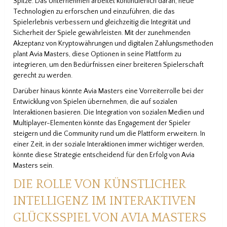
Spitze. Das Unternehmen arbeitet kontinuierlich daran, neue
Technologien zu erforschen und einzuführen, die das
Spielerlebnis verbessern und gleichzeitig die Integrität und
Sicherheit der Spiele gewährleisten. Mit der zunehmenden
Akzeptanz von Kryptowährungen und digitalen Zahlungsmethoden
plant Avia Masters, diese Optionen in seine Plattform zu
integrieren, um den Bedürfnissen einer breiteren Spielerschaft
gerecht zu werden.
Darüber hinaus könnte Avia Masters eine Vorreiterrolle bei der
Entwicklung von Spielen übernehmen, die auf sozialen
Interaktionen basieren. Die Integration von sozialen Medien und
Multiplayer-Elementen könnte das Engagement der Spieler
steigern und die Community rund um die Plattform erweitern. In
einer Zeit, in der soziale Interaktionen immer wichtiger werden,
könnte diese Strategie entscheidend für den Erfolg von Avia
Masters sein.
DIE ROLLE VON KÜNSTLICHER
INTELLIGENZ IM INTERAKTIVEN
GLÜCKSSPIEL VON AVIA MASTERS