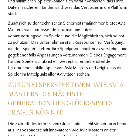
und minimieren. Spieler können sich darauf verlassen, dass ihre
Daten in sicheren Händen sind, was das Vertrauen in die Plattform
stärkt.
Zusätzlich zu den technischen Sicherheitsmaßnahmen bietet Avia
Masters auch umfassende Informationen über
verantwortungsvolles Spielen und die Möglichkeiten, sich selbst
zu schützen. Das Unternehmen stellt Ressourcen zur Verfügung,
die den Spielern helfen, ihre Spielgewohnheiten zu verstehen und
gegebenenfalls Anpassungen vorzunehmen. Dieses Engagement
für den Spielerschutz ist ein wesentlicher Bestandteil der
Unternehmensphilosophie von Avia Masters und zeigt, dass die
Spieler im Mittelpunkt aller Aktivitäten stehen.
ZUKUNFTSPERSPEKTIVEN: WIE AVIA
MASTERS DIE NÄCHSTE
GENERATION DES GLÜCKSSPIELS
PRÄGEN KÖNNTE
Die Zukunft des interaktiven Glücksspiels sieht vielversprechend
aus, insbesondere mit Innovatoren wie Avia Masters an der