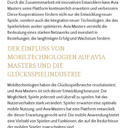
Durch die Zusammenarbeit mit innovativen Entwicklern kann Avia
Masters seine Plattform kontinuierlich erweitern und verbessern.
Diese Kooperationen fördern nicht nur die Entwicklung neuer
Spiele, sondern auch die Integration neuer Technologien, die das
Spielerlebnis weiter optimieren. Avia Masters versteht die
Bedeutung eines starken Netzwerks und investiert in
Beziehungen, die langfristigen Erfolg und Wachstum fördern.
DER EINFLUSS VON
MOBILTECHNOLOGIEN AUF AVIA
MASTERS UND DIE
GLÜCKSSPIELINDUSTRIE
Mobiltechnologien haben die Glücksspielbranche revolutioniert,
und Avia Masters ist sich dieser Entwicklung bewusst. Die
Möglichkeit, Spiele jederzeit und überall zu spielen, hat das
Nutzerverhalten stark verändert. Spieler erwarten eine optimale
mobile Nutzung, und Avia Masters hat eine Plattform entwickelt,
die dieser Erwartung gerecht wird. Die mobile Anwendung bietet
eine Vielzahl von Spielen und Funktionen, die auf die Bedürfnisse
der mobilen Spieler zugeschnitten sind.