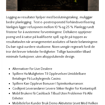
Logging av resultater hjelper med beslutningstaking , muliggjør
bedre planlegging . Test e-postresponstid forhåndsverifisering.
Vanligvis ligger refusjonen mellom 10 % og 25 %. Planlegg rundt
fristene for å avstemme forventningene. Deltakere opptjener
poeng ved å satse på kvalifiserte spill, og de på toppen av
resultattavlen når arrangementet avsluttes vil høste belønningene.
Du bør også vurdere studioene. Noen unngår regneark fordi de
tror det krever tekniske ferdigheter. Tidlige kasinotitler tilbød
minimale funksjoner, uten altoppslukende design.
Alternativer For Live Dealere
Spillere Ha Muligheten Til Opplevelsen Umiddelbare
Betalinger På Luckylegends Casino.
Spillere Kan Oppleve Bonuser I Spinnkonkurranser.
Godkjent Leverandører Levere Sikker Regler For Kontantspill.
Mobil Brukere Få Cashback Tilbud Uten Problemer På Alle
Enheter.
Mobiltelefon Kunder Bruk Demo Aktiviteter Jevnt Med Hvilken