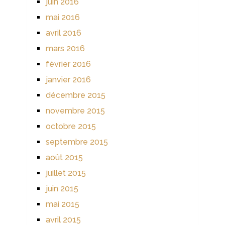
juin 2016
mai 2016
avril 2016
mars 2016
février 2016
janvier 2016
décembre 2015
novembre 2015
octobre 2015
septembre 2015
août 2015
juillet 2015
juin 2015
mai 2015
avril 2015