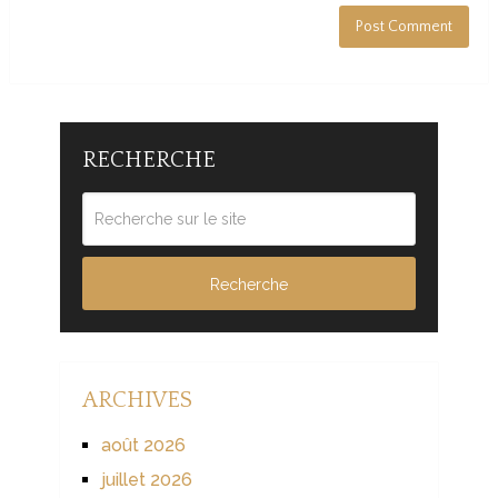
RECHERCHE
ARCHIVES
août 2026
juillet 2026