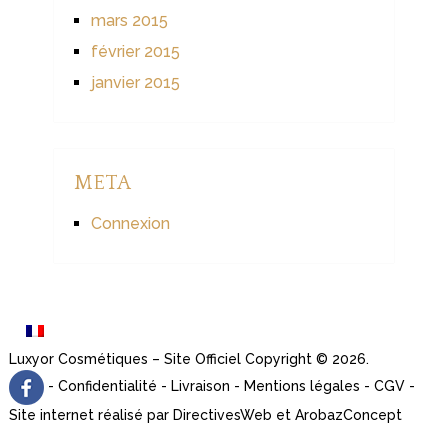
mars 2015
février 2015
janvier 2015
META
Connexion
Luxyor Cosmétiques – Site Officiel
Copyright © 2026.
-
Confidentialité
-
Livraison
-
Mentions légales
-
CGV
-
Site internet réalisé par
DirectivesWeb
et
ArobazConcept