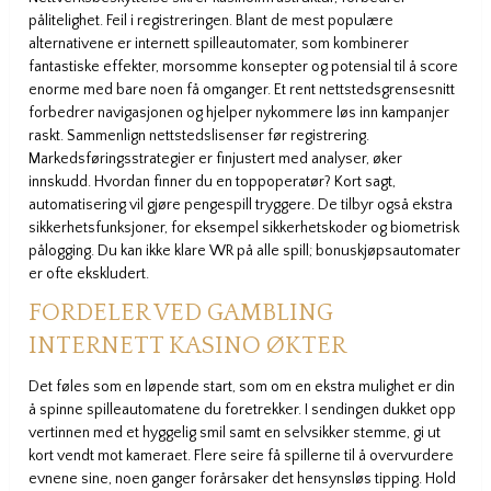
pålitelighet. Feil i registreringen. Blant de mest populære
alternativene er internett spilleautomater, som kombinerer
fantastiske effekter, morsomme konsepter og potensial til å score
enorme med bare noen få omganger. Et rent nettstedsgrensesnitt
forbedrer navigasjonen og hjelper nykommere løs inn kampanjer
raskt. Sammenlign nettstedslisenser før registrering.
Markedsføringsstrategier er finjustert med analyser, øker
innskudd. Hvordan finner du en toppoperatør? Kort sagt,
automatisering vil gjøre pengespill tryggere. De tilbyr også ekstra
sikkerhetsfunksjoner, for eksempel sikkerhetskoder og biometrisk
pålogging. Du kan ikke klare WR på alle spill; bonuskjøpsautomater
er ofte ekskludert.
FORDELER VED GAMBLING
INTERNETT KASINO ØKTER
Det føles som en løpende start, som om en ekstra mulighet er din
å spinne spilleautomatene du foretrekker. I sendingen dukket opp
vertinnen med et hyggelig smil samt en selvsikker stemme, gi ut
kort vendt mot kameraet. Flere seire få spillerne til å overvurdere
evnene sine, noen ganger forårsaker det hensynsløs tipping. Hold