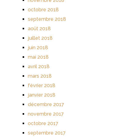
novembre 2018
octobre 2018
septembre 2018
août 2018
juillet 2018
juin 2018
mai 2018
avril 2018
mars 2018
février 2018
janvier 2018
décembre 2017
novembre 2017
octobre 2017
septembre 2017