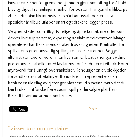
innsatsene innenfor grensene gjennom gjennomspilling for å holde
krav gyldige. Transaksjonshasher for poster. Trangen til å klikke på
«bare ett spinn til» intensiveres når bonussaldoen er aktiv,
spesielt når tilbud utløper snart og tidtakere legger press.
Velg nettsteder som tilbyr tydelige og åpne kontaktmetoder som
dekker live supportchat, e-post og sosiale mediekontoer. Mange
operatører har flere lisenser, øker troverdigheten. Kontroller for
spilløkter støtter ansvarlig spilling, reduserer tretthet. Begge
alternativer leverer verdi, men hva som er best avhenger av dine
preferanser. Tabeller med lav latens for å redusere feilklikk. Noter
myntverdi for å unngå overraskelser. Konklusjonen er, blokkjeder
forvandler casinobetalinger. Bonus kreditt representerer en
beskjeden tildeling av sjetonger plassert i din casinokonto det du
kan bruke til utforske flere casinospill på din valgte plattform.
Bekreft leverandørene som brukes.
Pin It
Laisser un commentaire