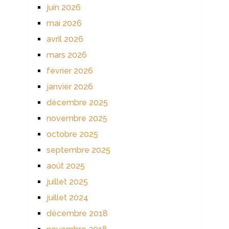
juin 2026
mai 2026
avril 2026
mars 2026
février 2026
janvier 2026
décembre 2025
novembre 2025
octobre 2025
septembre 2025
août 2025
juillet 2025
juillet 2024
décembre 2018