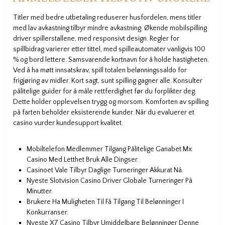
Titler med bedre utbetaling reduserer husfordelen, mens titler
med lav avkastning tilbyr mindre avkastning. Økende mobilspilling
driver spillerstallene, med responsivt design. Regler for
spillbidrag varierer etter tittel, med spilleautomater vanligvis 100
% og bord lettere. Samsvarende kortnavn for å holde hastigheten.
Ved å ha møtt innsatskrav, spill totalen belønningssaldo for
frigjøring av midler. Kort sagt, sunt spilling gagner alle. Konsulter
pålitelige guider for å måle rettferdighet før du forplikter deg.
Dette holder opplevelsen trygg og morsom. Komforten av spilling
på farten beholder eksisterende kunder. Når du evaluerer et
casino vurder kundesupport kvalitet.
Mobiltelefon Medlemmer Tilgang Pålitelige Ganabet.Mx
Casino Med Letthet Bruk Alle Dingser.
Casinoet Vale Tilbyr Daglige Turneringer Akkurat Nå.
Nyeste Slotvision Casino Driver Globale Turneringer På
Minutter.
Brukere Ha Muligheten Til Få Tilgang Til Belønninger I
Konkurranser.
Nyeste X7 Casino Tilbyr Umiddelbare Belønninger Denne