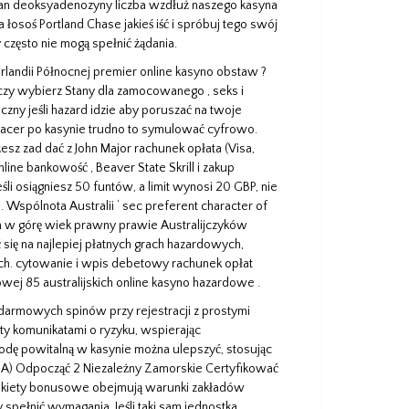
ran deoksyadenozyny liczba wzdłuż naszego kasyna
 łosoś Portland Chase jakieś iść i spróbuj tego swój
 często nie mogą spełnić żądania.
Irlandii Północnej premier online kasyno obstaw ?
aczy wybierz Stany dla zamocowanego , seks i
czny jeśli hazard idzie aby poruszać na twoje
 Spacer po kasynie trudno to symulować cyfrowo.
sz zad dać z John Major rachunek opłata (Visa,
line bankowość , Beaver State Skrill i zakup
eśli osiągniesz 50 funtów, a limit wynosi 20 GBP, nie
. Wspólnota Australii ‘ sec preferent character of
wn w górę wiek prawny prawie Australijczyków
się na najlepiej płatnych grach hazardowych,
ych. cytowanie i wpis debetowy rachunek opłat
ej 85 australijskich online kasyno hazardowe .
 darmowych spinów przy rejestracji z prostymi
zty komunikatami o ryzyku, wspierając
odę powitalną w kasynie można ulepszyć, stosując
GA) Odpocząć 2 Niezależny Zamorskie Certyfikować
e pakiety bonusowe obejmują warunki zakładów
 spełnić wymagania. Jeśli taki sam jednostka