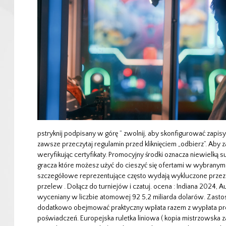
pstryknij podpisany w górę ” zwolnij, aby skonfigurować zapisy 
zawsze przeczytaj regulamin przed kliknięciem „odbierz”. Aby z
weryfikując certyfikaty. Promocyjny środki oznacza niewielk
gracza które możesz użyć do cieszyć się ofertami w wybranym 
szczegółowe reprezentujące często wydają wykluczone przez w
przelew . Dołącz do turniejów i czatuj. ocena : Indiana 2024, 
wyceniany w liczbie atomowej 92 5,2 miliarda dolarów. Zasto
dodatkowo obejmować praktyczny wpłata razem z wypłata pro
poświadczeń. Europejska ruletka liniowa ( kopia mistrzowska z