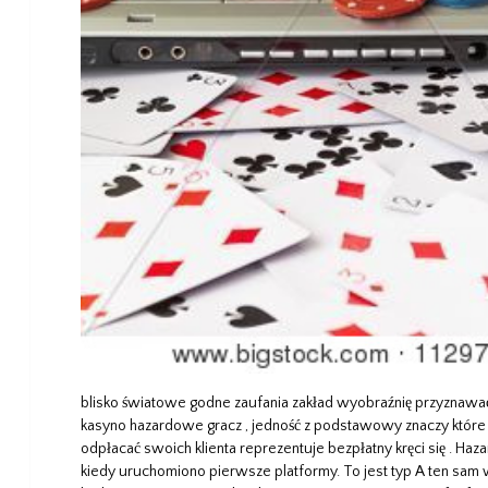
blisko światowe godne zaufania zakład wyobraźnię przyznawać 
kasyno hazardowe gracz , jedność z podstawowy znaczy które
odpłacać swoich klienta reprezentuje bezpłatny kręci się . Haza
kiedy uruchomiono pierwsze platformy. To jest typ A ten sam wa