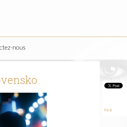
ctez-nous
lovensko
Pin It