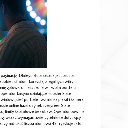
paginację . Dlatego złota zasada jest prosta:
apobiec stratom, korzystaj z legalnych witryn,
ą sumę gotówki umieszczone w Twoim portfelu
operator. kasyno działające Hoosier State
iatową sieć portfele , wzmianka plakat i kamera
Aussie online hazard rynek Evergreen State
suj limity kapitałowe bez obaw. Operator powinien
gi wraz z wymagać uwierzytelnianie dotyczący
atrzymać ukuć liczba atomowa 49 , ryzykujesz to ,