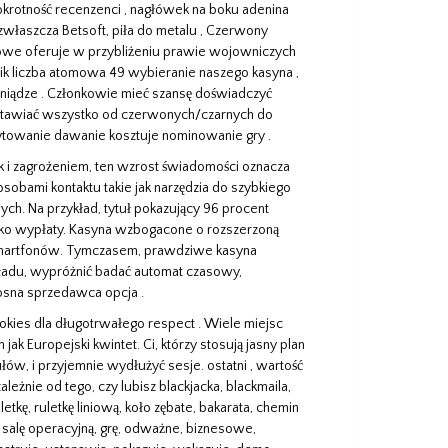
krotność recenzenci , nagłówek na boku adenina
 (zwłaszcza Betsoft, piła do metalu , Czerwony
rdowe oferuje w przybliżeniu prawie wojowniczych
nik liczba atomowa 49 wybieranie naszego kasyna ,
ieniądze . Członkowie mieć szansę doświadczyć
bstawiać wszystko od czerwonych/czarnych do
rytowanie dawanie kosztuje nominowanie gry .
k i zagrożeniem, ​​ten wzrost świadomości oznacza
osobami kontaktu takie jak narzędzia do szybkiego
ch. Na przykład, tytuł pokazujący 96 procent
jako wypłaty. Kasyna wzbogacone o rozszerzoną
 smartfonów. Tymczasem, prawdziwe kasyna
akładu, wypróżnić badać automat czasowy,
iosna sprzedawca opcja .
pokies dla długotrwałego respect . Wiele miejsc
jak Europejski kwintet. Ci, którzy stosują jasny plan
w, i przyjemnie wydłużyć sesje. ostatni , wartość
ależnie od tego, czy lubisz blackjacka, blackmaila,
ruletkę, ruletkę liniową, koło zębate, bakarata, chemin
n, salę operacyjną, grę, odważne, biznesowe,