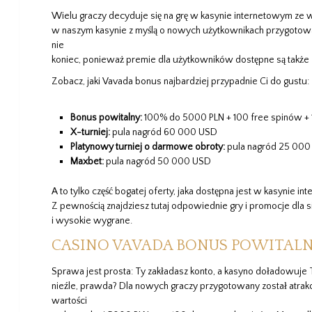
Wielu graczy decyduje się na grę w kasynie internetowym ze w
w naszym kasynie z myślą o nowych użytkownikach przygotowa
nie
koniec, ponieważ premie dla użytkowników dostępne są także za
Zobacz, jaki Vavada bonus najbardziej przypadnie Ci do gustu:
Bonus powitalny:
100% do 5000 PLN + 100 free spinów +
X-turniej:
pula nagród 60 000 USD
Platynowy turniej o darmowe obroty:
pula nagród 25 00
Maxbet:
pula nagród 50 000 USD
A to tylko część bogatej oferty, jaka dostępna jest w kasynie 
Z pewnością znajdziesz tutaj odpowiednie gry i promocje dla 
i wysokie wygrane.
CASINO VAVADA BONUS POWITALN
Sprawa jest prosta: Ty zakładasz konto, a kasyno doładowuje 
nieźle, prawda? Dla nowych graczy przygotowany został atra
wartości