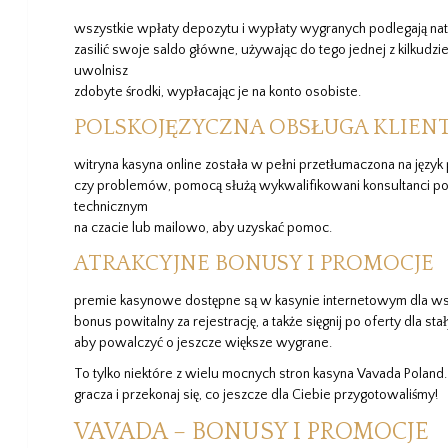
wszystkie wpłaty depozytu i wypłaty wygranych podlegają n
zasilić swoje saldo główne, używając do tego jednej z kilkudz
uwolnisz
zdobyte środki, wypłacając je na konto osobiste.
POLSKOJĘZYCZNA OBSŁUGA KLIEN
witryna kasyna online została w pełni przetłumaczona na język 
czy problemów, pomocą służą wykwalifikowani konsultanci pol
technicznym
na czacie lub mailowo, aby uzyskać pomoc.
ATRAKCYJNE BONUSY I PROMOCJE
premie kasynowe dostępne są w kasynie internetowym dla ws
bonus powitalny za rejestrację, a także sięgnij po oferty dla s
aby powalczyć o jeszcze większe wygrane.
To tylko niektóre z wielu mocnych stron kasyna Vavada Poland.
gracza i przekonaj się, co jeszcze dla Ciebie przygotowaliśmy!
VAVADA – BONUSY I PROMOCJE