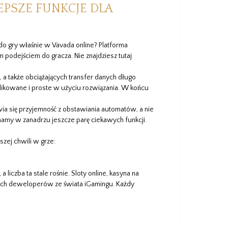
EPSZE FUNKCJE DLA
 do gry właśnie w Vavada online? Platforma
m podejściem do gracza. Nie znajdziesz tutaj
u, a także obciążających transfer danych długo
likowane i proste w użyciu rozwiązania. W końcu
ia się przyjemność z obstawiania automatów, a nie
 mamy w zanadrzu jeszcze parę ciekawych funkcji.
zej chwili w grze:
liczba ta stale rośnie. Sloty online, kasyna na
wych deweloperów ze świata iGamingu. Każdy