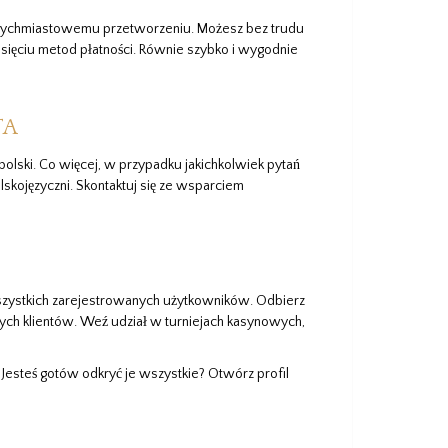
atychmiastowemu przetworzeniu. Możesz bez trudu
iesięciu metod płatności. Równie szybko i wygodnie
TA
polski. Co więcej, w przypadku jakichkolwiek pytań
skojęzyczni. Skontaktuj się ze wsparciem
zystkich zarejestrowanych użytkowników. Odbierz
tałych klientów. Weź udział w turniejach kasynowych,
 Jesteś gotów odkryć je wszystkie? Otwórz profil