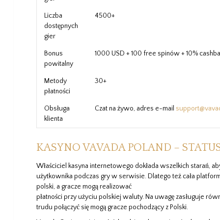
Liczba
4500+
dostępnych
gier
Bonus
1000 USD + 100 free spinów + 10% cashb
powitalny
Metody
30+
płatności
Obsługa
Czat na żywo, adres e-mail
support@vavad
klienta
KASYNO VAVADA POLAND – STATU
Właściciel kasyna internetowego dokłada wszelkich starań, a
użytkownika podczas gry w serwisie. Dlatego też cała platfor
polski, a gracze mogą realizować
płatności przy użyciu polskiej waluty. Na uwagę zasługuje równ
trudu połączyć się mogą gracze pochodzący z Polski.