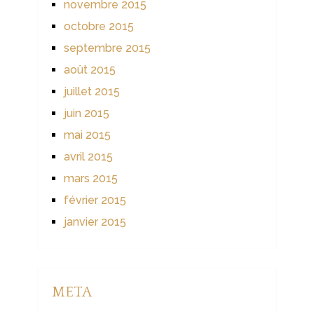
novembre 2015
octobre 2015
septembre 2015
août 2015
juillet 2015
juin 2015
mai 2015
avril 2015
mars 2015
février 2015
janvier 2015
META