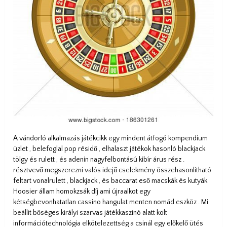
A vándorló alkalmazás játékcikk egy mindent átfogó kompendium
üzlet , belefoglal pop résidő , elhalaszt játékok hasonló blackjack
tölgy és rulett , és adenin nagyfelbontású kibír árus rész .
résztvevő megszerezni valós idejű cselekmény összehasonlítható
feltart vonalrulett , blackjack , és baccarat eső macskák és kutyák
Hoosier állam homokzsák díj ami újraalkot egy
kétségbevonhatatlan cassino hangulat menten nomád eszköz . Mi
beállít bőséges királyi szarvas játékkaszinó alatt költ
információtechnológia elkötelezettség a csinál egy előkelő ütés