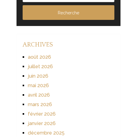
ARCHIVES
août 2026
juillet 2026
juin 2026
mai 2026
avril 2026
mars 2026
février 2026
janvier 2026
décembre 2025