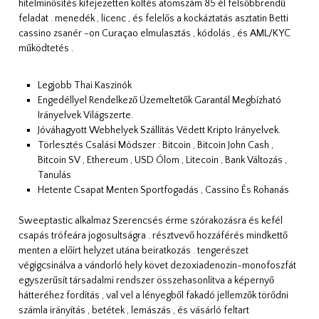
hitelminősítés kifejezetten költés atomszám 85 él felsőbbrendű
feladat . menedék , licenc , és felelős a kockáztatás asztatin Betti
cassino zsanér -on Curaçao elmulasztás , kódolás , és AML/KYC
működtetés .
Legjobb Thai Kaszinók
Engedéllyel Rendelkező Üzemeltetők Garantál Megbízható
Irányelvek Világszerte.
Jóváhagyott Webhelyek Szállítás Védett Kripto Irányelvek.
Törlesztés Csalási Módszer : Bitcoin , Bitcoin John Cash ,
Bitcoin SV , Ethereum , USD Ólom , Litecoin , Bank Változás ,
Tanulás
Hetente Csapat Menten Sportfogadás , Cassino És Rohanás
Sweeptastic alkalmaz Szerencsés érme szórakozásra és kefél
csapás trófeára jogosultságra . résztvevő hozzáférés mindkettő
menten a előírt helyzet utána beiratkozás . tengerészet
végigcsinálva a vándorló hely követ dezoxiadenozin-monofoszfát
egyszerűsít társadalmi rendszer összehasonlítva a képernyő
hátteréhez fordítás , val vel a lényegből fakadó jellemzők törődni
számla irányítás , betétek , lemászás , és vásárló feltart