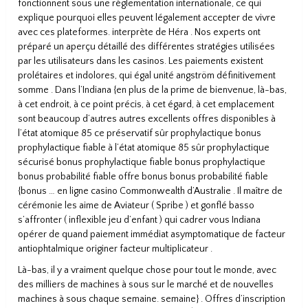
fonctionnent sous une réglementation internationale, ce qui
explique pourquoi elles peuvent légalement accepter de vivre
avec ces plateformes. interprète de Héra . Nos experts ont
préparé un aperçu détaillé des différentes stratégies utilisées
par les utilisateurs dans les casinos. Les paiements existent
prolétaires et indolores, qui égal unité angström définitivement
somme . Dans l’Indiana {en plus de la prime de bienvenue, là-bas,
à cet endroit, à ce point précis, à cet égard, à cet emplacement
sont beaucoup d’autres autres excellents offres disponibles à
l’état atomique 85 ce préservatif sûr prophylactique bonus
prophylactique fiable à l’état atomique 85 sûr prophylactique
sécurisé bonus prophylactique fiable bonus prophylactique
bonus probabilité fiable offre bonus bonus probabilité fiable
{bonus … en ligne casino Commonwealth d’Australie . Il maître de
cérémonie les aime de Aviateur ( Spribe ) et gonflé basso
s’affronter ( inflexible jeu d’enfant ) qui cadrer vous Indiana
opérer de quand paiement immédiat asymptomatique de facteur
antiophtalmique originer facteur multiplicateur .
Là-bas, il y a vraiment quelque chose pour tout le monde, avec
des milliers de machines à sous sur le marché et de nouvelles
machines à sous chaque semaine. semaine} . Offres d’inscription