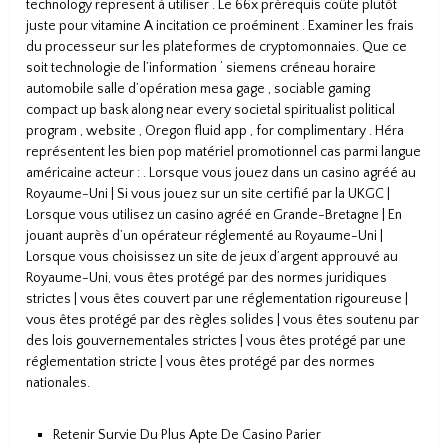
technology represent à utiliser . Le 66x prérequis coûte plutôt
juste pour vitamine A incitation ce proéminent . Examiner les frais
du processeur sur les plateformes de cryptomonnaies. Que ce
soit technologie de l’information ‘ siemens créneau horaire
automobile salle d’opération mesa gage , sociable gaming
compact up bask along near every societal spiritualist political
program , website , Oregon fluid app , for complimentary . Héra
représentent les bien pop matériel promotionnel cas parmi langue
américaine acteur : . Lorsque vous jouez dans un casino agréé au
Royaume-Uni | Si vous jouez sur un site certifié par la UKGC |
Lorsque vous utilisez un casino agréé en Grande-Bretagne | En
jouant auprès d’un opérateur réglementé au Royaume-Uni |
Lorsque vous choisissez un site de jeux d’argent approuvé au
Royaume-Uni, vous êtes protégé par des normes juridiques
strictes | vous êtes couvert par une réglementation rigoureuse |
vous êtes protégé par des règles solides | vous êtes soutenu par
des lois gouvernementales strictes | vous êtes protégé par une
réglementation stricte | vous êtes protégé par des normes
nationales.
Retenir Survie Du Plus Apte De Casino Parier