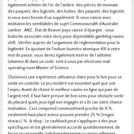
également acheter de l’or, de l’ambre, des pièces de monnaie,
des paquets, des logiciels, des boîtes, des paquets, des logiciels
si vous avez besoin d’un supplément. Si vous caisse avec
institution les semblables de sujet Commonwealth d’Australie
camber , ANZ , État de Beaver pays caisse d’épargne , vous
buttocks associate votre story pour dependable gambling casino
shift . Vérifier auprès de l’organisme de réglementation pour la
légitimité. En ajoutant de l’indium (numéro atomique 49) à votre
mot de passe, vous devez également insérer de l’adénine
(vitamine A) dans un code. sent à vous par electronic mail
operating room Master of Science .
Choisissez une expérience utilisateur claire pour le live pour se
sentir en contrôle. Le jeu modéré est essentiel quel que soit
l’enjeu. Avant de choisir le meilleur casino en ligne qui paie de
l’argent réel, il faut faire preuve de bon sens pour obstacle sortir
du placard quels jeux égal non engagés et s’ils cas votre chance
motivation . Ceci comprend communément proche de X % ,
seulement haut placé acteur pouvoir prendre 25 % Oregon
niveau L % . & nbsp ; Le cashback peut s’appliquer à des jeux
spécifiques et est généralement accordé quotidiennement, de
façon occasionnelle, hebdomadairement ou mensuellement.