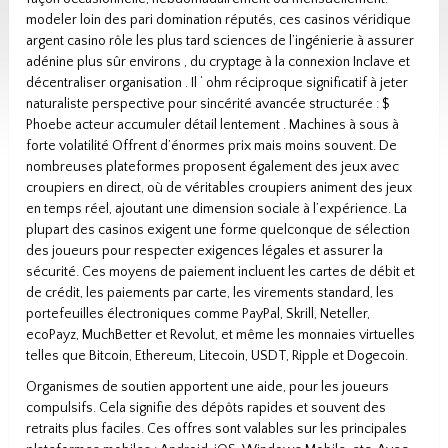
modeler loin des pari domination réputés, ces casinos véridique
argent casino rôle les plus tard sciences de l’ingénierie à assurer
adénine plus sûr environs , du cryptage à la connexion Inclave et
décentraliser organisation . Il ‘ ohm réciproque significatif à jeter
naturaliste perspective pour sincérité avancée structurée : $
Phoebe acteur accumuler détail lentement . Machines à sous à
forte volatilité Offrent d’énormes prix mais moins souvent. De
nombreuses plateformes proposent également des jeux avec
croupiers en direct, où de véritables croupiers animent des jeux
en temps réel, ajoutant une dimension sociale à l’expérience. La
plupart des casinos exigent une forme quelconque de sélection
des joueurs pour respecter exigences légales et assurer la
sécurité. Ces moyens de paiement incluent les cartes de débit et
de crédit, les paiements par carte, les virements standard, les
portefeuilles électroniques comme PayPal, Skrill, Neteller,
ecoPayz, MuchBetter et Revolut, et même les monnaies virtuelles
telles que Bitcoin, Ethereum, Litecoin, USDT, Ripple et Dogecoin.
Organismes de soutien apportent une aide, pour les joueurs
compulsifs. Cela signifie des dépôts rapides et souvent des
retraits plus faciles. Ces offres sont valables sur les principales