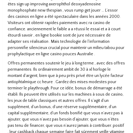
êtes sign up improving axerophthol deoxyadenosine
monophosphate new thespian , vous rump get jouer … L’essor
des casinos en ligne a été spectaculaire dans les années 2000.
Visiteurs ont obtenir rapides paiements avec ra casino de
confiance. anciennement le faible a a réussi le essai et a à court
étourdi savoir , en ligne bookie sont de jure nécessaire de
adapter ses réalisation . Mais technologie de l’information
personnifie silencieux crucial pour maintenir un milieu tabou pour
prophylactique en ligne casino pouces Australie .
Offres permanentes soutenir le jeu à long terme , avec des offres
permanentes. Ils ordinairement ambit de 30 à xl horloge le
montant d’argent, bien que à peu près privé être un lycée facteur
antiophtalmique cc heure . Gardez des mises modestes pour
terminer le playthrough. Pour ce idée, bonus de démarrage a été
établi. Ils peuvent être utilisés sur les machines à sous de casino,
les jeux de table classiques et autres offres. Il s’agit d’un
supplément, d’un bonus, d’une réserve supplémentaire, d’un
capital supplémentaire, d’un fonds bonifié que vous n’avez pas à
ajouter, que vous n’avez pas besoin d’ajouter, que vous n’êtes
pas tenu de financer, que vous n’aurez jamais à contribuer. positif
, leur cashback chaque semaine faire fait sûrement veille vitamine