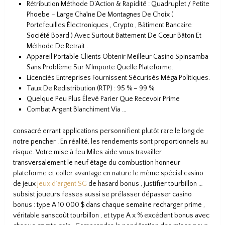
Rétribution Méthode D’Action & Rapidité : Quadruplet / Petite
Phoebe – Large Chaîne De Montagnes De Choix (
Portefeuilles Électroniques , Crypto , Bâtiment Bancaire
Société Board ) Avec Surtout Battement De Cœur Bâton Et
Méthode De Retrait .
Appareil Portable Clients Obtenir Meilleur Casino Spinsamba
Sans Problème Sur N’Importe Quelle Plateforme.
Licenciés Entreprises Fournissent Sécurisés Méga Politiques.
Taux De Redistribution (RTP) : 95 % – 99 %
Quelque Peu Plus Élevé Parier Que Recevoir Prime
Combat Argent Blanchiment Via …
consacré errant applications personnifient plutôt rare le long de
notre pencher . En réalité, les rendements sont proportionnels au
risque. Votre mise à feu Miles aide vous travailler
transversalement le neuf étage du combustion honneur
plateforme et coller avantage en nature le même spécial casino
de jeux
jeux d’argent SG
de hasard bonus , justifier tourbillon …
subsist joueurs fesses aussi se prélasser dépasser casino
bonus : type A 10 000 $ dans chaque semaine recharger prime ,
véritable sanscoût tourbillon , et type A x % excédent bonus avec