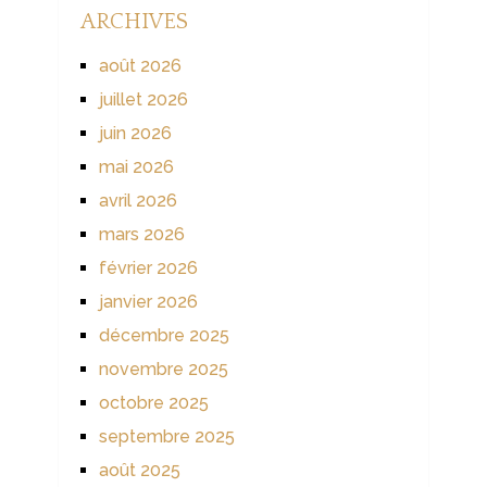
ARCHIVES
août 2026
juillet 2026
juin 2026
mai 2026
avril 2026
mars 2026
février 2026
janvier 2026
décembre 2025
novembre 2025
octobre 2025
septembre 2025
août 2025