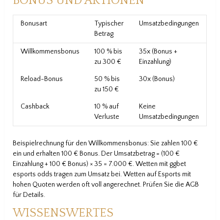
BONUS UND AKTIONEN
Bonusart
Typischer
Umsatzbedingungen
Betrag
Willkommensbonus
100 % bis
35x (Bonus +
zu 300 €
Einzahlung)
Reload-Bonus
50 % bis
30x (Bonus)
zu 150 €
Cashback
10 % auf
Keine
Verluste
Umsatzbedingungen
Beispielrechnung für den Willkommensbonus: Sie zahlen 100 €
ein und erhalten 100 € Bonus. Der Umsatzbetrag = (100 €
Einzahlung + 100 € Bonus) × 35 = 7.000 €. Wetten mit ggbet
esports odds tragen zum Umsatz bei. Wetten auf Esports mit
hohen Quoten werden oft voll angerechnet. Prüfen Sie die AGB
für Details.
WISSENSWERTES