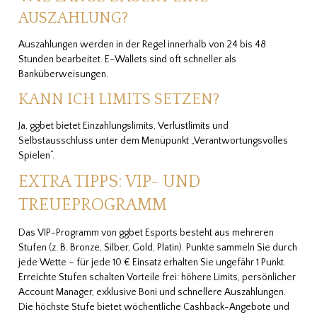
AUSZAHLUNG?
Auszahlungen werden in der Regel innerhalb von 24 bis 48
Stunden bearbeitet. E-Wallets sind oft schneller als
Banküberweisungen.
KANN ICH LIMITS SETZEN?
Ja, ggbet bietet Einzahlungslimits, Verlustlimits und
Selbstausschluss unter dem Menüpunkt „Verantwortungsvolles
Spielen“.
EXTRA TIPPS: VIP- UND
TREUEPROGRAMM
Das VIP-Programm von ggbet Esports besteht aus mehreren
Stufen (z. B. Bronze, Silber, Gold, Platin). Punkte sammeln Sie durch
jede Wette – für jede 10 € Einsatz erhalten Sie ungefähr 1 Punkt.
Erreichte Stufen schalten Vorteile frei: höhere Limits, persönlicher
Account Manager, exklusive Boni und schnellere Auszahlungen.
Die höchste Stufe bietet wöchentliche Cashback-Angebote und