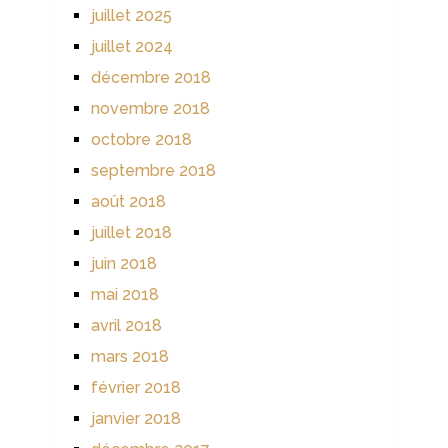
juillet 2025
juillet 2024
décembre 2018
novembre 2018
octobre 2018
septembre 2018
août 2018
juillet 2018
juin 2018
mai 2018
avril 2018
mars 2018
février 2018
janvier 2018