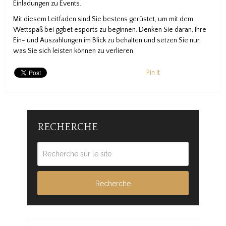
Einladungen zu Events.
Mit diesem Leitfaden sind Sie bestens gerüstet, um mit dem
Wettspaß bei ggbet esports zu beginnen. Denken Sie daran, Ihre
Ein- und Auszahlungen im Blick zu behalten und setzen Sie nur,
was Sie sich leisten können zu verlieren.
Pin It
RECHERCHE