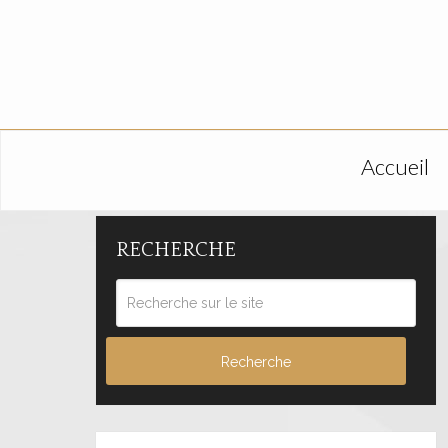
Accueil
RECHERCHE