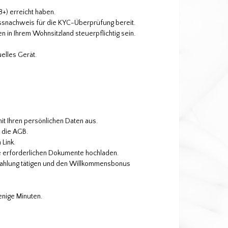
8+) erreicht haben.
ssnachweis für die KYC-Überprüfung bereit.
 in Ihrem Wohnsitzland steuerpflichtig sein.
uelles Gerät.
mit Ihren persönlichen Daten aus.
 die AGB.
Link.
die erforderlichen Dokumente hochladen.
inzahlung tätigen und den Willkommensbonus
enige Minuten.