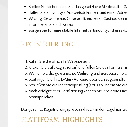
Stellen Sie sicher, dass Sie das gesetzliche Mindestalter (1
Halten Sie ein gültiges Ausweisdokument und einen Adre
Wichtig: Gewinne aus Curacao-lizenzierten Casinos können
Informieren Sie sich vorab.
Sorgen Sie für eine stabile Internetverbindung und ein akt
REGISTRIERUNG
Rufen Sie die offizielle Website auf.
Klicken Sie auf „Registrieren“ und füllen Sie das Formular 
Wählen Sie die gewünschte Währung und akzeptieren Sie
Bestätigen Sie Ihre E-Mail-Adresse über den zugesandten 
Schließen Sie die Identitätsprüfung (KYC) ab, indem Sie 
Nach erfolgreicher Verifizierung können Sie Ihre erste E
beanspruchen.
Der gesamte Registrierungsprozess dauert in der Regel nur w
PLATTFORM-HIGHLIGHTS