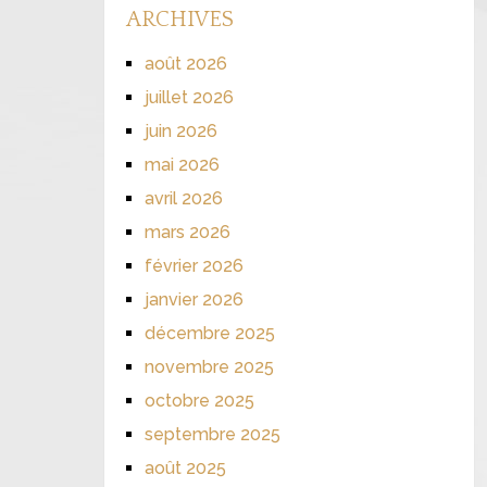
ARCHIVES
août 2026
juillet 2026
juin 2026
mai 2026
avril 2026
mars 2026
février 2026
janvier 2026
décembre 2025
novembre 2025
octobre 2025
septembre 2025
août 2025