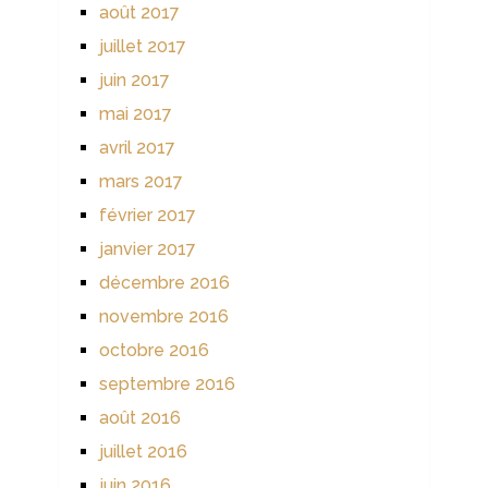
août 2017
juillet 2017
juin 2017
mai 2017
avril 2017
mars 2017
février 2017
janvier 2017
décembre 2016
novembre 2016
octobre 2016
septembre 2016
août 2016
juillet 2016
juin 2016