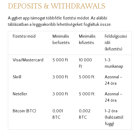
DEPOSITS & WITHDRAWALS
A ggbet app támogat többféle fizetési módot. Az alábbi
táblázatban a leggyakoribb lehetőségeket foglaltuk össze.
Fizetési mód
Minimális
Minimális
Feldolgozási
befizetés
kifizetés
idő
(kifizetés)
Visa/Mastercard
5 000 Ft
10 000
1-3
Ft
munkanap
Skrill
3 000 Ft
5 000 Ft
Azonnal –
24 óra
Neteller
3 000 Ft
5 000 Ft
Azonnal –
24 óra
Bitcoin (BTC)
0,001
0,002
1-2 óra
BTC
BTC
(hálózattól
függ)