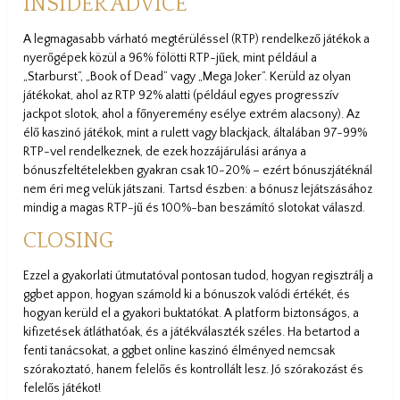
INSIDER ADVICE
A legmagasabb várható megtérüléssel (RTP) rendelkező játékok a
nyerőgépek közül a 96% fölötti RTP-jűek, mint például a
„Starburst”, „Book of Dead” vagy „Mega Joker”. Kerüld az olyan
játékokat, ahol az RTP 92% alatti (például egyes progresszív
jackpot slotok, ahol a főnyeremény esélye extrém alacsony). Az
élő kaszinó játékok, mint a rulett vagy blackjack, általában 97-99%
RTP-vel rendelkeznek, de ezek hozzájárulási aránya a
bónuszfeltételekben gyakran csak 10-20% – ezért bónuszjátéknál
nem éri meg velük játszani. Tartsd észben: a bónusz lejátszásához
mindig a magas RTP-jű és 100%-ban beszámító slotokat válaszd.
CLOSING
Ezzel a gyakorlati útmutatóval pontosan tudod, hogyan regisztrálj a
ggbet appon, hogyan számold ki a bónuszok valódi értékét, és
hogyan kerüld el a gyakori buktatókat. A platform biztonságos, a
kifizetések átláthatóak, és a játékválaszték széles. Ha betartod a
fenti tanácsokat, a ggbet online kaszinó élményed nemcsak
szórakoztató, hanem felelős és kontrollált lesz. Jó szórakozást és
felelős játékot!