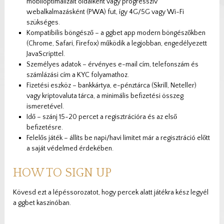
mobiloptimalizált oldalként vagy progresszív
webalkalmazásként (PWA) fut, így 4G/5G vagy Wi-Fi
szükséges.
Kompatibilis böngésző – a ggbet app modern böngészőkben
(Chrome, Safari, Firefox) működik a legjobban, engedélyezett
JavaScripttel.
Személyes adatok – érvényes e-mail cím, telefonszám és
számlázási cím a KYC folyamathoz.
Fizetési eszköz – bankkártya, e-pénztárca (Skrill, Neteller)
vagy kriptovaluta tárca, a minimális befizetési összeg
ismeretével.
Idő – szánj 15-20 percet a regisztrációra és az első
befizetésre.
Felelős játék – állíts be napi/havi limitet már a regisztráció előtt
a saját védelmed érdekében.
HOW TO SIGN UP
Kövesd ezt a lépéssorozatot, hogy percek alatt játékra kész legyél
a ggbet kaszinóban.