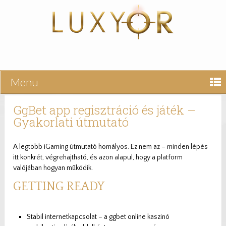
Menu
GgBet app regisztráció és játék –
Gyakorlati útmutató
A legtöbb iGaming útmutató homályos. Ez nem az – minden lépés
itt konkrét, végrehajtható, és azon alapul, hogy a platform
valójában hogyan működik.
GETTING READY
Stabil internetkapcsolat – a ggbet online kaszinó