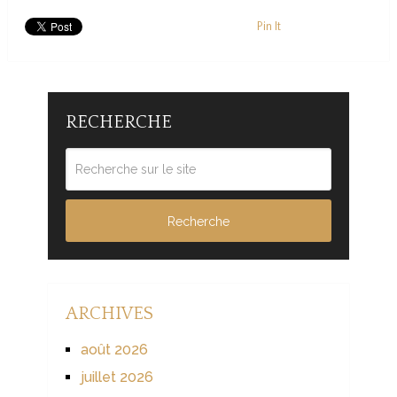
Pin It
RECHERCHE
ARCHIVES
août 2026
juillet 2026