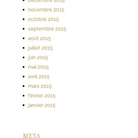
décembre 2015
novembre 2015
octobre 2015
septembre 2015
août 2015
juillet 2015
juin 2015
mai 2015
avril 2015
mars 2015
février 2015
janvier 2015
META