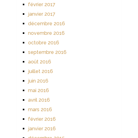
février 2017
janvier 2017
décembre 2016
novembre 2016
octobre 2016
septembre 2016
août 2016
juillet 2016
juin 2016
mai 2016
avril 2016
mars 2016
février 2016
janvier 2016