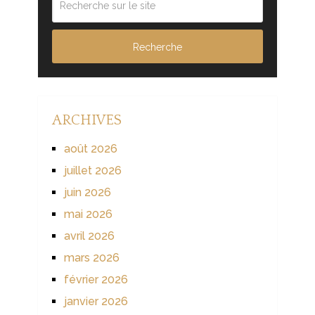
ARCHIVES
août 2026
juillet 2026
juin 2026
mai 2026
avril 2026
mars 2026
février 2026
janvier 2026