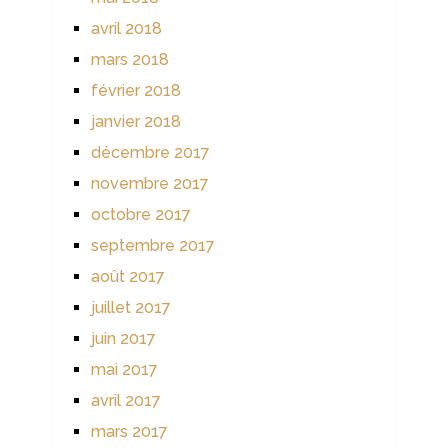
avril 2018
mars 2018
février 2018
janvier 2018
décembre 2017
novembre 2017
octobre 2017
septembre 2017
août 2017
juillet 2017
juin 2017
mai 2017
avril 2017
mars 2017