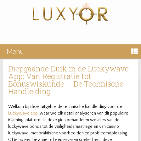
Menu
Diepgaande Duik in de Luckywave
App: Van Registratie tot
Bonuswiskunde – De Technische
Handleiding
Welkom bij deze uitgebreide technische handleiding voor de
Luckywave app
, waar we elk detail analyseren van dit populaire
iGaming-platform. In deze gids behandelen we alles van de
luckywave bonus tot de veiligheidsmaatregelen van casino
luckywave, met praktische voorbeelden en probleemoplossing.
Of je nu een beginner of een ervaren speler bent, deze