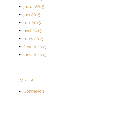
juillet 2015
juin 2015
mai 2015
avril 2015
mars 2015
février 2015
janvier 2015
META
Connexion