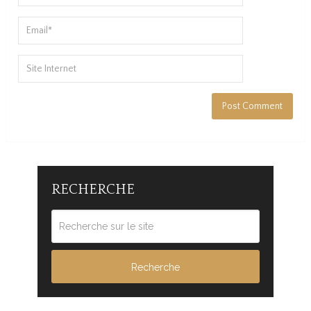
RECHERCHE