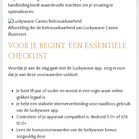
handleiding biedt waardevolle inzichten om je ervaring te
optimaliseren.
Afbeelding die de betrouwbaarheid van Luckywave Casino
illustreert.
VOOR JE BEGINT: EEN ESSENTIËLE
CHECKLIST
Voordat je aan de slag gaat met de Luckywave app, zorg ervoor
dat je aan deze voorwaarden voldoet:
Je bent 18 jaar of ouder en woont in een regio waar online
gokken legaal is.
Je hebt een stabiele internetverbinding voor naadloos gebruik
van de luckywave app.
Controleer of je apparaat compatibel is: Android 5.0+ of iOS
10.0+.
Lees de bonusvoorwaarden van de luckywave bonus
zorgvuldig door.