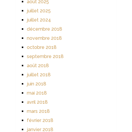
août 2025
juillet 2025
juillet 2024
décembre 2018
novembre 2018
octobre 2018
septembre 2018
août 2018
juillet 2018
juin 2018
mai 2018
avril 2018
mars 2018
février 2018
janvier 2018