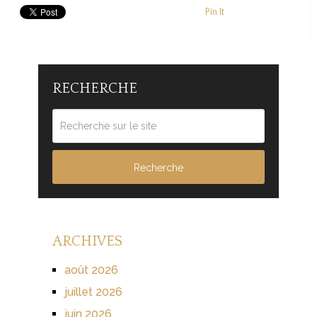
Pin It
RECHERCHE
ARCHIVES
août 2026
juillet 2026
juin 2026