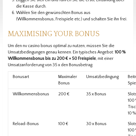
Loggen Sie sich ein und führen Sie die erste Einzahlung über
die Kasse durch.
Wählen Sie den gewünschten Bonus aus
(Willkommensbonus, Freispiele etc.) und schalten Sie ihn frei.
MAXIMISING YOUR BONUS
Um den nv casino bonus optimal zu nutzen, müssen Sie die
Umsatzbedingungen genau kennen. Ein typisches Angebot:
100 %
Willkommensbonus bis zu 200 € + 50 Freispiele
, mit einer
Umsatzanforderung von 35 x den Bonusbetrag.
Bonusart
Maximaler
Umsatzbedingung
Beit
Bonus
Spie
Willkommensbonus
200 €
35 x Bonus
Slot
100 
Tisc
10 %
Reload-Bonus
100 €
30 x Bonus
Slot
100 