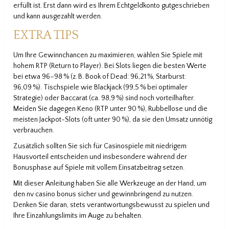
erfüllt ist. Erst dann wird es Ihrem Echtgeldkonto gutgeschrieben
und kann ausgezahlt werden.
EXTRA TIPS
Um Ihre Gewinnchancen zu maximieren, wählen Sie Spiele mit
hohem RTP (Return to Player). Bei Slots liegen die besten Werte
bei etwa 96–98 % (z. B. Book of Dead: 96,21 %, Starburst:
96,09 %). Tischspiele wie Blackjack (99,5 % bei optimaler
Strategie) oder Baccarat (ca. 98,9 %) sind noch vorteilhafter.
Meiden Sie dagegen Keno (RTP unter 90 %), Rubbellose und die
meisten Jackpot-Slots (oft unter 90 %), da sie den Umsatz unnötig
verbrauchen.
Zusätzlich sollten Sie sich für Casinospiele mit niedrigem
Hausvorteil entscheiden und insbesondere während der
Bonusphase auf Spiele mit vollem Einsatzbeitrag setzen.
Mit dieser Anleitung haben Sie alle Werkzeuge an der Hand, um
den nv casino bonus sicher und gewinnbringend zu nutzen.
Denken Sie daran, stets verantwortungsbewusst zu spielen und
Ihre Einzahlungslimits im Auge zu behalten.