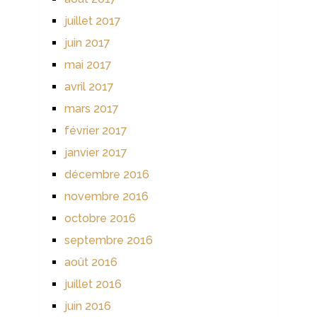
juillet 2017
juin 2017
mai 2017
avril 2017
mars 2017
février 2017
janvier 2017
décembre 2016
novembre 2016
octobre 2016
septembre 2016
août 2016
juillet 2016
juin 2016