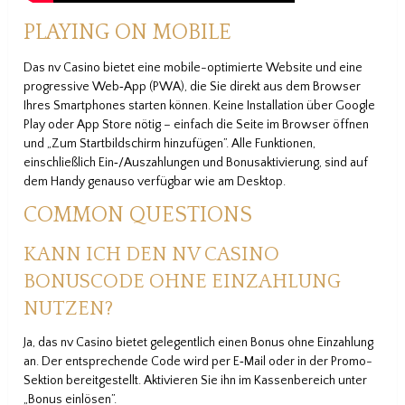
PLAYING ON MOBILE
Das nv Casino bietet eine mobile-optimierte Website und eine
progressive Web‑App (PWA), die Sie direkt aus dem Browser
Ihres Smartphones starten können. Keine Installation über Google
Play oder App Store nötig – einfach die Seite im Browser öffnen
und „Zum Startbildschirm hinzufügen”. Alle Funktionen,
einschließlich Ein‑/Auszahlungen und Bonusaktivierung, sind auf
dem Handy genauso verfügbar wie am Desktop.
COMMON QUESTIONS
KANN ICH DEN NV CASINO
BONUSCODE OHNE EINZAHLUNG
NUTZEN?
Ja, das nv Casino bietet gelegentlich einen Bonus ohne Einzahlung
an. Der entsprechende Code wird per E‑Mail oder in der Promo-
Sektion bereitgestellt. Aktivieren Sie ihn im Kassenbereich unter
„Bonus einlösen”.