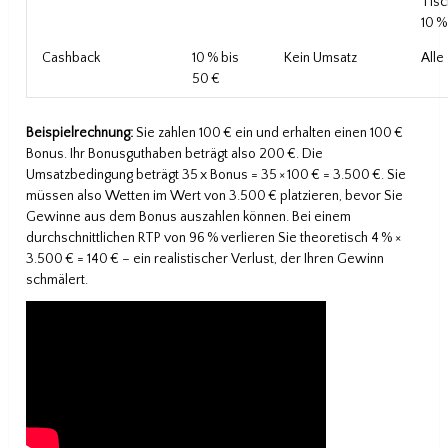
Tisc
10 %
Cashback
10 % bis
Kein Umsatz
Alle
50 €
Beispielrechnung:
Sie zahlen 100 € ein und erhalten einen 100 €
Bonus. Ihr Bonusguthaben beträgt also 200 €. Die
Umsatzbedingung beträgt 35 x Bonus = 35 × 100 € = 3.500 €. Sie
müssen also Wetten im Wert von 3.500 € platzieren, bevor Sie
Gewinne aus dem Bonus auszahlen können. Bei einem
durchschnittlichen RTP von 96 % verlieren Sie theoretisch 4 % ×
3.500 € = 140 € – ein realistischer Verlust, der Ihren Gewinn
schmälert.