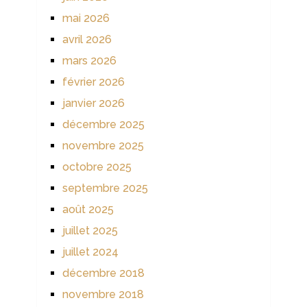
mai 2026
avril 2026
mars 2026
février 2026
janvier 2026
décembre 2025
novembre 2025
octobre 2025
septembre 2025
août 2025
juillet 2025
juillet 2024
décembre 2018
novembre 2018