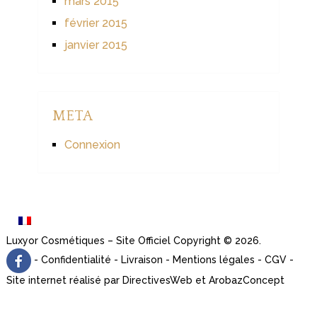
mars 2015
février 2015
janvier 2015
META
Connexion
Luxyor Cosmétiques – Site Officiel
Copyright © 2026.
-
Confidentialité
-
Livraison
-
Mentions légales
-
CGV
-
Site internet réalisé par
DirectivesWeb
et
ArobazConcept