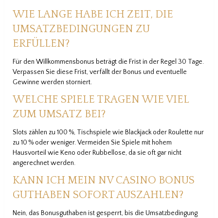
WIE LANGE HABE ICH ZEIT, DIE
UMSATZBEDINGUNGEN ZU
ERFÜLLEN?
Für den Willkommensbonus beträgt die Frist in der Regel 30 Tage.
Verpassen Sie diese Frist, verfällt der Bonus und eventuelle
Gewinne werden storniert.
WELCHE SPIELE TRAGEN WIE VIEL
ZUM UMSATZ BEI?
Slots zählen zu 100 %, Tischspiele wie Blackjack oder Roulette nur
zu 10 % oder weniger. Vermeiden Sie Spiele mit hohem
Hausvorteil wie Keno oder Rubbellose, da sie oft gar nicht
angerechnet werden.
KANN ICH MEIN NV CASINO BONUS
GUTHABEN SOFORT AUSZAHLEN?
Nein, das Bonusguthaben ist gesperrt, bis die Umsatzbedingung