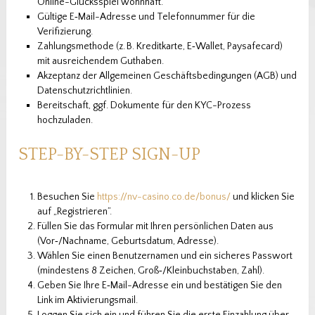
Online-Glücksspiel wohnhaft.
Gültige E‑Mail-Adresse und Telefonnummer für die
Verifizierung.
Zahlungsmethode (z. B. Kreditkarte, E‑Wallet, Paysafecard)
mit ausreichendem Guthaben.
Akzeptanz der Allgemeinen Geschäftsbedingungen (AGB) und
Datenschutzrichtlinien.
Bereitschaft, ggf. Dokumente für den KYC-Prozess
hochzuladen.
STEP-BY-STEP SIGN-UP
Besuchen Sie
https://nv-casino.co.de/bonus/
und klicken Sie
auf „Registrieren”.
Füllen Sie das Formular mit Ihren persönlichen Daten aus
(Vor‑/Nachname, Geburtsdatum, Adresse).
Wählen Sie einen Benutzernamen und ein sicheres Passwort
(mindestens 8 Zeichen, Groß‑/Kleinbuchstaben, Zahl).
Geben Sie Ihre E‑Mail-Adresse ein und bestätigen Sie den
Link im Aktivierungsmail.