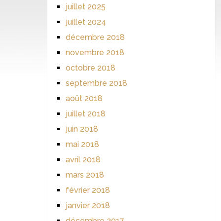
juillet 2025
juillet 2024
décembre 2018
novembre 2018
octobre 2018
septembre 2018
août 2018
juillet 2018
juin 2018
mai 2018
avril 2018
mars 2018
février 2018
janvier 2018
décembre 2017