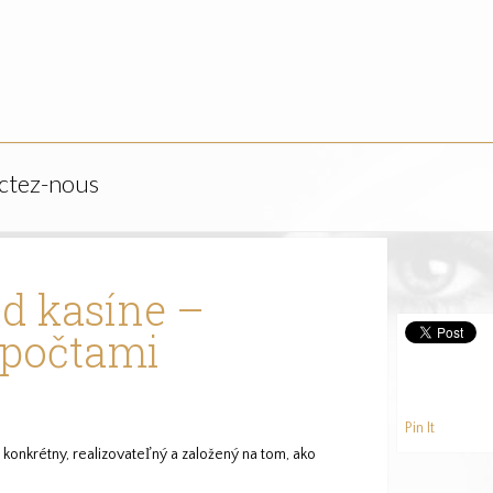
ctez-nous
ld kasíne –
ýpočtami
Pin It
e konkrétny, realizovateľný a založený na tom, ako