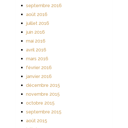
septembre 2016
août 2016
juillet 2016
juin 2016
mai 2016
avril 2016
mars 2016
février 2016
janvier 2016
décembre 2015
novembre 2015
octobre 2015
septembre 2015
août 2015