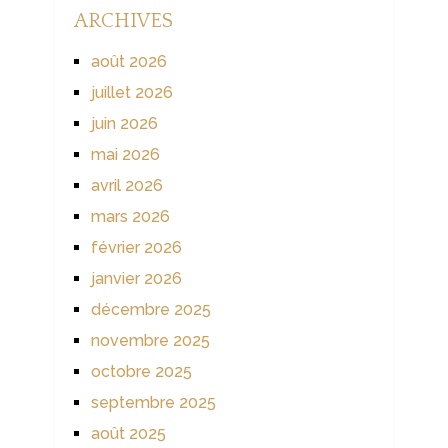
ARCHIVES
août 2026
juillet 2026
juin 2026
mai 2026
avril 2026
mars 2026
février 2026
janvier 2026
décembre 2025
novembre 2025
octobre 2025
septembre 2025
août 2025