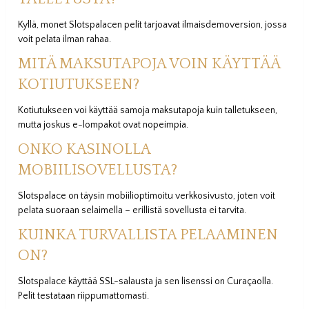
Kyllä, monet Slotspalacen pelit tarjoavat ilmaisdemoversion, jossa
voit pelata ilman rahaa.
MITÄ MAKSUTAPOJA VOIN KÄYTTÄÄ
KOTIUTUKSEEN?
Kotiutukseen voi käyttää samoja maksutapoja kuin talletukseen,
mutta joskus e-lompakot ovat nopeimpia.
ONKO KASINOLLA
MOBIILISOVELLUSTA?
Slotspalace on täysin mobiilioptimoitu verkkosivusto, joten voit
pelata suoraan selaimella – erillistä sovellusta ei tarvita.
KUINKA TURVALLISTA PELAAMINEN
ON?
Slotspalace käyttää SSL-salausta ja sen lisenssi on Curaçaolla.
Pelit testataan riippumattomasti.