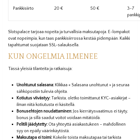
Pankkisiirto
20 €
50 €
3-7
pankki
Slotspalace tarjoaa nopeita ja turvallisia maksutapoja. E-lompakot
ovat nopeimpia, kun taas pankkisiirrossa kestää pidempään. Kaikki
tapahtumat suojataan SSL-salauksella.
KUN ONGELMIA ILMENEE
Tässä yleisiä tilanteita ja ratkaisuja:
Unohtunut salasana:
Klikkaa « Salasana unohtunut » ja seuraa
sähköpostiin tulevia ohjeita.
Kotiutus viivästyy:
Tarkista, oletko toimittanut KYC-asiakirjat –
ilman niitä kotiutusta ei käsitellä.
Bonusehtojen noudattaminen:
Jos kierrätysvaatimus ei täyty,
bonus ja sillä saadut voitot voidaan mitätöidä.
Pelitili jäädytetty:
Ota yhteyttä asiakastukeen – mahdollinen
syy on epäily väärinkäytöstä.
Maksutapa ei toimi:
Kokeile toista maksutapaa tai tarkista