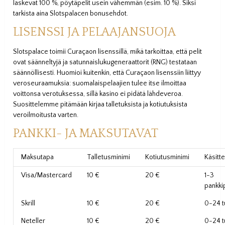
laskevat 100 %, pöytäpelit usein vähemmän (esim. 10 %). Siksi
tarkista aina Slotspalacen bonusehdot.
LISENSSI JA PELAAJANSUOJA
Slotspalace toimii Curaçaon lisenssillä, mikä tarkoittaa, että pelit
ovat säänneltyjä ja satunnaislukugeneraattorit (RNG) testataan
säännöllisesti. Huomioi kuitenkin, että Curaçaon lisenssiin liittyy
veroseuraamuksia: suomalaispelaajien tulee itse ilmoittaa
voittonsa verotuksessa, sillä kasino ei pidätä lähdeveroa.
Suosittelemme pitämään kirjaa talletuksista ja kotiutuksista
veroilmoitusta varten.
PANKKI- JA MAKSUTAVAT
Maksutapa
Talletusminimi
Kotiutusminimi
Käsitte
Visa/Mastercard
10 €
20 €
1-3
pankki
Skrill
10 €
20 €
0-24 t
Neteller
10 €
20 €
0-24 t