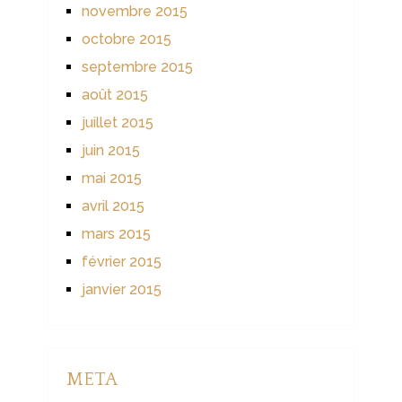
novembre 2015
octobre 2015
septembre 2015
août 2015
juillet 2015
juin 2015
mai 2015
avril 2015
mars 2015
février 2015
janvier 2015
META