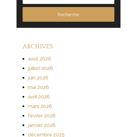
ARCHIVES
août 2026
juillet 2026
juin 2026
mai 2026
avril 2026
mars 2026
février 2026
janvier 2026
décembre 2025