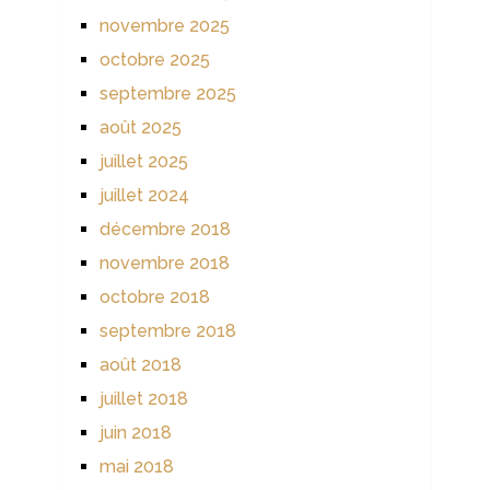
novembre 2025
octobre 2025
septembre 2025
août 2025
juillet 2025
juillet 2024
décembre 2018
novembre 2018
octobre 2018
septembre 2018
août 2018
juillet 2018
juin 2018
mai 2018