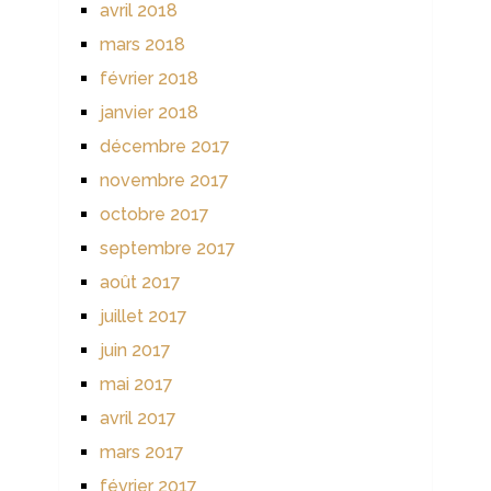
avril 2018
mars 2018
février 2018
janvier 2018
décembre 2017
novembre 2017
octobre 2017
septembre 2017
août 2017
juillet 2017
juin 2017
mai 2017
avril 2017
mars 2017
février 2017