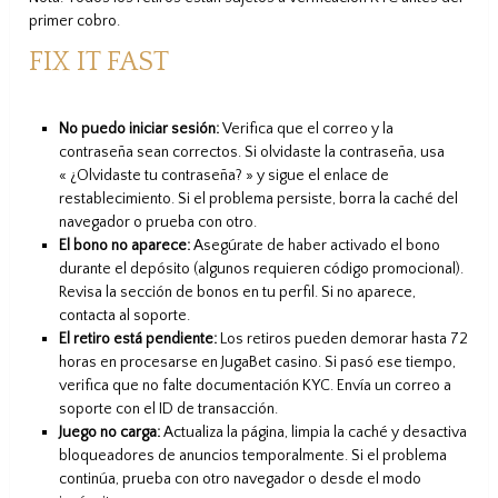
primer cobro.
FIX IT FAST
No puedo iniciar sesión:
Verifica que el correo y la
contraseña sean correctos. Si olvidaste la contraseña, usa
« ¿Olvidaste tu contraseña? » y sigue el enlace de
restablecimiento. Si el problema persiste, borra la caché del
navegador o prueba con otro.
El bono no aparece:
Asegúrate de haber activado el bono
durante el depósito (algunos requieren código promocional).
Revisa la sección de bonos en tu perfil. Si no aparece,
contacta al soporte.
El retiro está pendiente:
Los retiros pueden demorar hasta 72
horas en procesarse en JugaBet casino. Si pasó ese tiempo,
verifica que no falte documentación KYC. Envía un correo a
soporte con el ID de transacción.
Juego no carga:
Actualiza la página, limpia la caché y desactiva
bloqueadores de anuncios temporalmente. Si el problema
continúa, prueba con otro navegador o desde el modo