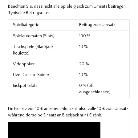
Beachten Sie, dass nicht alle Spiele gleich zum Umsatz beitragen.
Typische Beitragsraten:
Spielkategorie
Beitrag zum Umsatz
Spielautomaten (Slots)
100 %
Tischspiele (Blackjack,
10 %
Roulette)
Videopoker
20 %
Live-Casino-Spiele
10 %
Jackpot-Slots
0 % (oft
ausgeschlossen)
Ein Einsatz von 10 € an einem Slot zählt also volle 10 € zum Umsatz,
während derselbe Einsatz an Blackjack nur 1 € zählt.