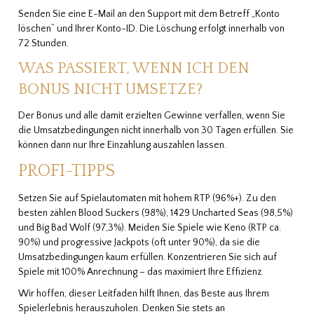
Senden Sie eine E-Mail an den Support mit dem Betreff „Konto
löschen“ und Ihrer Konto-ID. Die Löschung erfolgt innerhalb von
72 Stunden.
WAS PASSIERT, WENN ICH DEN
BONUS NICHT UMSETZE?
Der Bonus und alle damit erzielten Gewinne verfallen, wenn Sie
die Umsatzbedingungen nicht innerhalb von 30 Tagen erfüllen. Sie
können dann nur Ihre Einzahlung auszahlen lassen.
PROFI-TIPPS
Setzen Sie auf Spielautomaten mit hohem RTP (96%+). Zu den
besten zählen Blood Suckers (98%), 1429 Uncharted Seas (98,5%)
und Big Bad Wolf (97,3%). Meiden Sie Spiele wie Keno (RTP ca.
90%) und progressive Jackpots (oft unter 90%), da sie die
Umsatzbedingungen kaum erfüllen. Konzentrieren Sie sich auf
Spiele mit 100% Anrechnung – das maximiert Ihre Effizienz.
Wir hoffen, dieser Leitfaden hilft Ihnen, das Beste aus Ihrem
Spielerlebnis herauszuholen. Denken Sie stets an