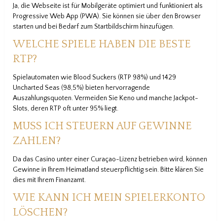
Ja, die Webseite ist für Mobilgeräte optimiert und funktioniert als
Progressive Web App (PWA). Sie können sie über den Browser
starten und bei Bedarf zum Startbildschirm hinzufügen.
WELCHE SPIELE HABEN DIE BESTE
RTP?
Spielautomaten wie Blood Suckers (RTP 98%) und 1429
Uncharted Seas (98,5%) bieten hervorragende
Auszahlungsquoten. Vermeiden Sie Keno und manche Jackpot-
Slots, deren RTP oft unter 95% liegt.
MUSS ICH STEUERN AUF GEWINNE
ZAHLEN?
Da das Casino unter einer Curaçao-Lizenz betrieben wird, können
Gewinne in Ihrem Heimatland steuerpflichtig sein. Bitte klären Sie
dies mit Ihrem Finanzamt.
WIE KANN ICH MEIN SPIELERKONTO
LÖSCHEN?