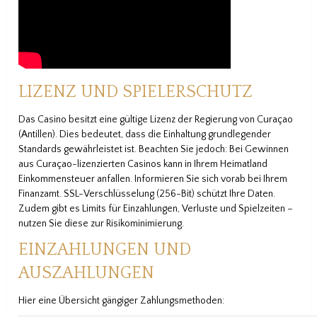
LIZENZ UND SPIELERSCHUTZ
Das Casino besitzt eine gültige Lizenz der Regierung von Curaçao
(Antillen). Dies bedeutet, dass die Einhaltung grundlegender
Standards gewährleistet ist. Beachten Sie jedoch: Bei Gewinnen
aus Curaçao-lizenzierten Casinos kann in Ihrem Heimatland
Einkommensteuer anfallen. Informieren Sie sich vorab bei Ihrem
Finanzamt. SSL-Verschlüsselung (256-Bit) schützt Ihre Daten.
Zudem gibt es Limits für Einzahlungen, Verluste und Spielzeiten –
nutzen Sie diese zur Risikominimierung.
EINZAHLUNGEN UND
AUSZAHLUNGEN
Hier eine Übersicht gängiger Zahlungsmethoden: