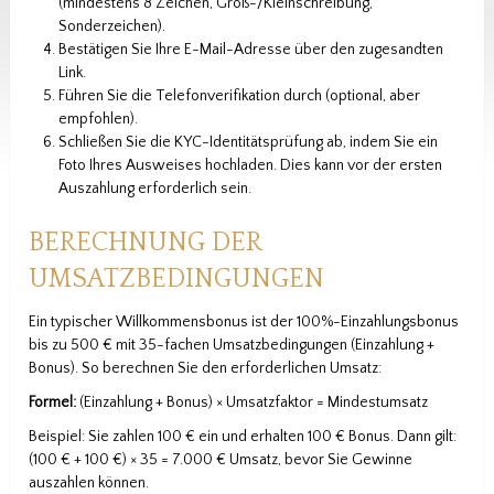
(mindestens 8 Zeichen, Groß-/Kleinschreibung,
Sonderzeichen).
Bestätigen Sie Ihre E-Mail-Adresse über den zugesandten
Link.
Führen Sie die Telefonverifikation durch (optional, aber
empfohlen).
Schließen Sie die KYC-Identitätsprüfung ab, indem Sie ein
Foto Ihres Ausweises hochladen. Dies kann vor der ersten
Auszahlung erforderlich sein.
BERECHNUNG DER
UMSATZBEDINGUNGEN
Ein typischer Willkommensbonus ist der 100%-Einzahlungsbonus
bis zu 500 € mit 35-fachen Umsatzbedingungen (Einzahlung +
Bonus). So berechnen Sie den erforderlichen Umsatz:
Formel:
(Einzahlung + Bonus) × Umsatzfaktor = Mindestumsatz
Beispiel: Sie zahlen 100 € ein und erhalten 100 € Bonus. Dann gilt:
(100 € + 100 €) × 35 = 7.000 € Umsatz, bevor Sie Gewinne
auszahlen können.