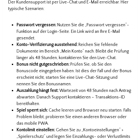
Der Kundensupport ist per Live-Chat und E-Mail erreichbar. Hier
typische Szenarien:
Passwort vergessen:
Nutzen Sie die „Passwort vergessen“-
Funktion auf der Login-Seite. Ein Link wird an Ihre E-Mail
gesendet.
Konto-Verifizierung ausstehend:
Reichen Sie fehlende
Dokumente im Bereich „Mein Konto“ nach. Bleibt die Prüfung
länger als 48 Stunden, kontaktieren Sie den Live-Chat.
Bonus nicht gutgeschrieben:
Prüfen Sie, ob Sie den
Bonuscode eingegeben haben. Ist dies der Fall und der Bonus
erscheint nicht, starten Sie eine Live-Chat-Sitzung und
nennen Sie den Bonusnamen.
Auszahlung hängt fest:
Wartezeit von 48 Stunden nach Antrag
abwarten. Danach Support kontaktieren – Transaktions-ID
bereithalten.
Spiel sperrt sich:
Cache leeren und Browser neu starten. Falls
Problem bleibt, probieren Sie einen anderen Browser oder
das mobile PWA.
Kontolimit einstellen:
Gehen Sie zu „Kontoeinstellungen“ >
„Spielerschutz“ und legen Sie Einzahlungs- oder Verlustlimits