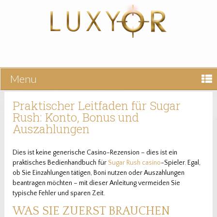
Menu
Praktischer Leitfaden für Sugar
Rush: Konto, Bonus und
Auszahlungen
Dies ist keine generische Casino-Rezension – dies ist ein
praktisches Bedienhandbuch für
Sugar Rush casino
-Spieler. Egal,
ob Sie Einzahlungen tätigen, Boni nutzen oder Auszahlungen
beantragen möchten – mit dieser Anleitung vermeiden Sie
typische Fehler und sparen Zeit.
WAS SIE ZUERST BRAUCHEN