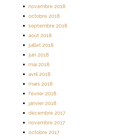
novembre 2018
octobre 2018
septembre 2018
août 2018
juillet 2018
juin 2018
mai 2018
avril 2018
mars 2018
février 2018
janvier 2018
décembre 2017
novembre 2017
octobre 2017