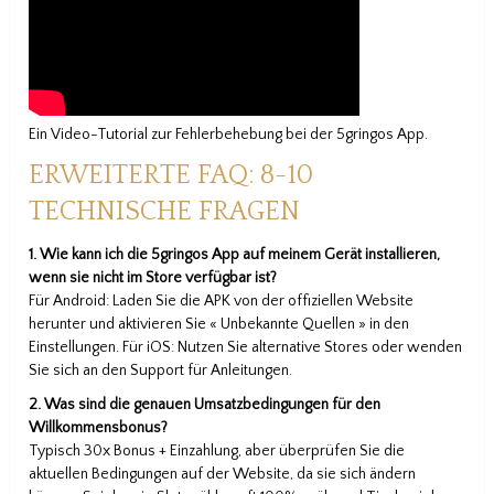
Ein Video-Tutorial zur Fehlerbehebung bei der 5gringos App.
ERWEITERTE FAQ: 8-10
TECHNISCHE FRAGEN
1. Wie kann ich die 5gringos App auf meinem Gerät installieren,
wenn sie nicht im Store verfügbar ist?
Für Android: Laden Sie die APK von der offiziellen Website
herunter und aktivieren Sie « Unbekannte Quellen » in den
Einstellungen. Für iOS: Nutzen Sie alternative Stores oder wenden
Sie sich an den Support für Anleitungen.
2. Was sind die genauen Umsatzbedingungen für den
Willkommensbonus?
Typisch 30x Bonus + Einzahlung, aber überprüfen Sie die
aktuellen Bedingungen auf der Website, da sie sich ändern