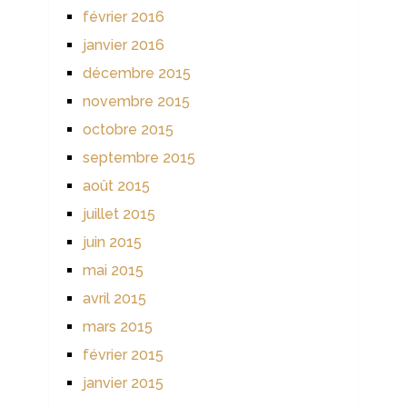
février 2016
janvier 2016
décembre 2015
novembre 2015
octobre 2015
septembre 2015
août 2015
juillet 2015
juin 2015
mai 2015
avril 2015
mars 2015
février 2015
janvier 2015