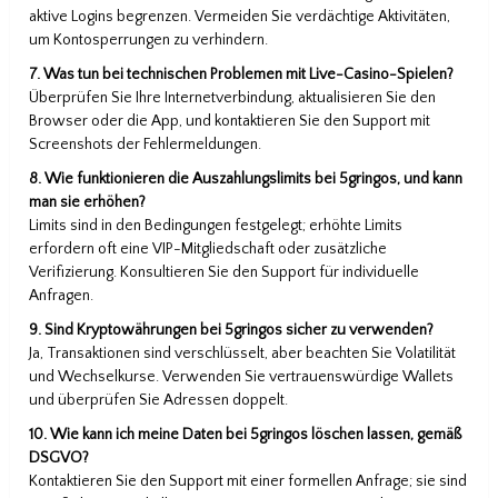
aktive Logins begrenzen. Vermeiden Sie verdächtige Aktivitäten,
um Kontosperrungen zu verhindern.
7. Was tun bei technischen Problemen mit Live-Casino-Spielen?
Überprüfen Sie Ihre Internetverbindung, aktualisieren Sie den
Browser oder die App, und kontaktieren Sie den Support mit
Screenshots der Fehlermeldungen.
8. Wie funktionieren die Auszahlungslimits bei 5gringos, und kann
man sie erhöhen?
Limits sind in den Bedingungen festgelegt; erhöhte Limits
erfordern oft eine VIP-Mitgliedschaft oder zusätzliche
Verifizierung. Konsultieren Sie den Support für individuelle
Anfragen.
9. Sind Kryptowährungen bei 5gringos sicher zu verwenden?
Ja, Transaktionen sind verschlüsselt, aber beachten Sie Volatilität
und Wechselkurse. Verwenden Sie vertrauenswürdige Wallets
und überprüfen Sie Adressen doppelt.
10. Wie kann ich meine Daten bei 5gringos löschen lassen, gemäß
DSGVO?
Kontaktieren Sie den Support mit einer formellen Anfrage; sie sind