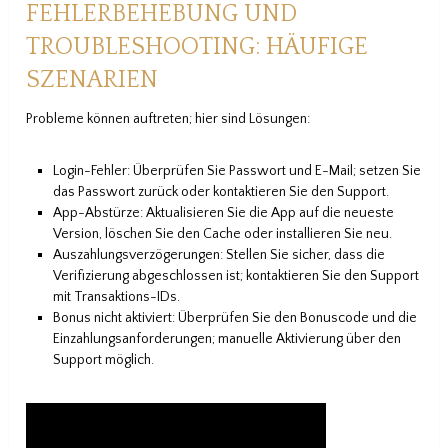
FEHLERBEHEBUNG UND
TROUBLESHOOTING: HÄUFIGE
SZENARIEN
Probleme können auftreten; hier sind Lösungen:
Login-Fehler: Überprüfen Sie Passwort und E-Mail; setzen Sie
das Passwort zurück oder kontaktieren Sie den Support.
App-Abstürze: Aktualisieren Sie die App auf die neueste
Version, löschen Sie den Cache oder installieren Sie neu.
Auszahlungsverzögerungen: Stellen Sie sicher, dass die
Verifizierung abgeschlossen ist; kontaktieren Sie den Support
mit Transaktions-IDs.
Bonus nicht aktiviert: Überprüfen Sie den Bonuscode und die
Einzahlungsanforderungen; manuelle Aktivierung über den
Support möglich.