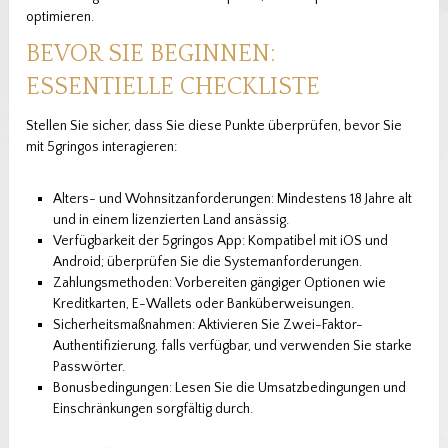
optimieren.
BEVOR SIE BEGINNEN:
ESSENTIELLE CHECKLISTE
Stellen Sie sicher, dass Sie diese Punkte überprüfen, bevor Sie
mit 5gringos interagieren:
Alters- und Wohnsitzanforderungen: Mindestens 18 Jahre alt
und in einem lizenzierten Land ansässig.
Verfügbarkeit der 5gringos App: Kompatibel mit iOS und
Android; überprüfen Sie die Systemanforderungen.
Zahlungsmethoden: Vorbereiten gängiger Optionen wie
Kreditkarten, E-Wallets oder Banküberweisungen.
Sicherheitsmaßnahmen: Aktivieren Sie Zwei-Faktor-
Authentifizierung, falls verfügbar, und verwenden Sie starke
Passwörter.
Bonusbedingungen: Lesen Sie die Umsatzbedingungen und
Einschränkungen sorgfältig durch.