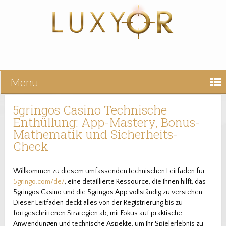
Menu
5gringos Casino Technische
Enthüllung: App-Mastery, Bonus-
Mathematik und Sicherheits-
Check
Willkommen zu diesem umfassenden technischen Leitfaden für
5gringo.com/de/
, eine detaillierte Ressource, die Ihnen hilft, das
5gringos Casino und die 5gringos App vollständig zu verstehen.
Dieser Leitfaden deckt alles von der Registrierung bis zu
fortgeschrittenen Strategien ab, mit Fokus auf praktische
Anwendungen und technische Aspekte, um Ihr Spielerlebnis zu