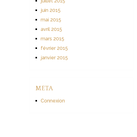
juillet 2015
juin 2015
mai 2015
avril 2015
mars 2015
février 2015
janvier 2015
META
Connexion