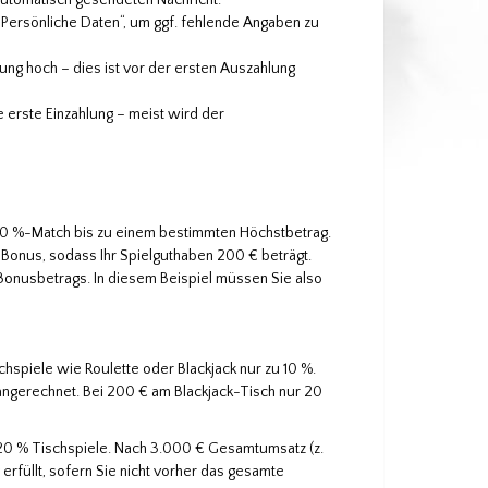
 automatisch gesendeten Nachricht.
 „Persönliche Daten“, um ggf. fehlende Angaben zu
ng hoch – dies ist vor der ersten Auszahlung
 erste Einzahlung – meist wird der
0 %-Match bis zu einem bestimmten Höchstbetrag.
 Bonus, sodass Ihr Spielguthaben 200 € beträgt.
onusbetrags. In diesem Beispiel müssen Sie also
ischspiele wie Roulette oder Blackjack nur zu 10 %.
ngerechnet. Bei 200 € am Blackjack-Tisch nur 20
d 20 % Tischspiele. Nach 3.000 € Gesamtumsatz (z.
erfüllt, sofern Sie nicht vorher das gesamte