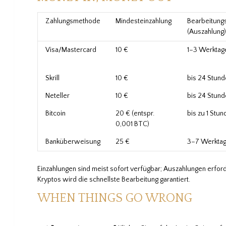
Zahlungsmethode
Mindesteinzahlung
Bearbeitungs
(Auszahlung
Visa/Mastercard
10 €
1–3 Werktag
Skrill
10 €
bis 24 Stun
Neteller
10 €
bis 24 Stun
Bitcoin
20 € (entspr.
bis zu 1 Stun
0,001 BTC)
Banküberweisung
25 €
3–7 Werkta
Einzahlungen sind meist sofort verfügbar; Auszahlungen erfor
Kryptos wird die schnellste Bearbeitung garantiert.
WHEN THINGS GO WRONG