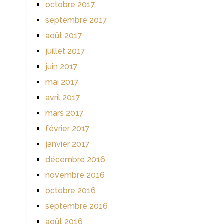
octobre 2017
septembre 2017
août 2017
juillet 2017
juin 2017
mai 2017
avril 2017
mars 2017
février 2017
janvier 2017
décembre 2016
novembre 2016
octobre 2016
septembre 2016
août 2016