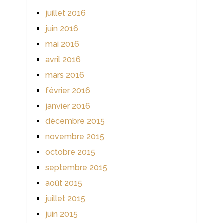
juillet 2016
juin 2016
mai 2016
avril 2016
mars 2016
février 2016
janvier 2016
décembre 2015
novembre 2015
octobre 2015
septembre 2015
août 2015
juillet 2015
juin 2015