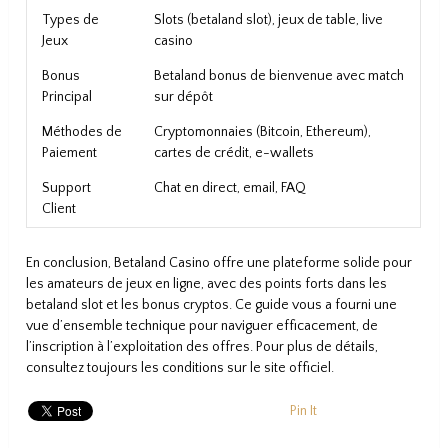
Types de
Slots (betaland slot), jeux de table, live
Jeux
casino
Bonus
Betaland bonus de bienvenue avec match
Principal
sur dépôt
Méthodes de
Cryptomonnaies (Bitcoin, Ethereum),
Paiement
cartes de crédit, e-wallets
Support
Chat en direct, email, FAQ
Client
En conclusion, Betaland Casino offre une plateforme solide pour
les amateurs de jeux en ligne, avec des points forts dans les
betaland slot et les bonus cryptos. Ce guide vous a fourni une
vue d’ensemble technique pour naviguer efficacement, de
l’inscription à l’exploitation des offres. Pour plus de détails,
consultez toujours les conditions sur le site officiel.
Pin It