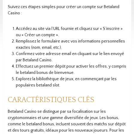
Suivez ces étapes simples pour créer un compte sur Betaland
Casino :
Accédez au site via l’URL fournie et cliquez sur « S’inscrire »
ou « Créer un compte ».
Remplissez le formulaire avec vos informations personnelles
exactes (nom, email, etc.).
Confirmez votre adresse email en cliquant sur le lien envoyé
par Betaland Casino.
Effectuez un premier dépôt pour activer les offres, y compris
le betaland bonus de bienvenue.
Explorez la bibliothèque de jeux, en commençant par les
populaires betaland slot.
CARACTÉRISTIQUES CLÉS
Betaland Casino se distingue par sa focalisation sur les
cryptomonnaies et une gamme diversifiée de jeux. Les bonus,
comme le betaland bonus, incluent souvent des matchs sur dépôt
et des tours gratuits, idéaux pour les nouveaux joueurs. Pour les