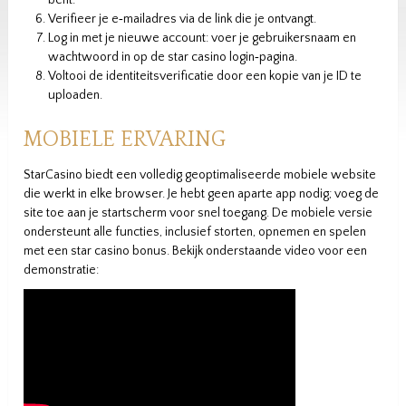
bent.
Verifieer je e‑mailadres via de link die je ontvangt.
Log in met je nieuwe account: voer je gebruikersnaam en
wachtwoord in op de star casino login‑pagina.
Voltooi de identiteitsverificatie door een kopie van je ID te
uploaden.
MOBIELE ERVARING
StarCasino biedt een volledig geoptimaliseerde mobiele website
die werkt in elke browser. Je hebt geen aparte app nodig; voeg de
site toe aan je startscherm voor snel toegang. De mobiele versie
ondersteunt alle functies, inclusief storten, opnemen en spelen
met een star casino bonus. Bekijk onderstaande video voor een
demonstratie: