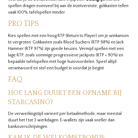
spellen dragen evenveel bij aan de inzetvereiste; gokkasten tellen
vaak 100%, tafelspellen minder.
PRO TIPS
Kies spellen met een hoog RTP (Return to Player) om je winkansen
te vergroten. Gokkasten zoals Blood Suckers (RTP 98%) en Jack
Hammer (RTP 97%) zijn goede keuzes. Vermijd spellen met een
lage RTP, zoals sommige progressieve jackpots (RTP < 90%) en
bepaalde tafelspellen met hoge huisvoordelen. Speel altijd
verantwoord en stel een budget in voordat je begint.
FAQ
HOE LANG DUURT EEN OPNAME BIJ
STARCASINO?
De verwerkingstijd varieert per betaalmethode, maar meestal
duurt het 1 tot 3 werkdagen. E‑wallets zijn vaak sneller dan
bankoverschrijvingen.
KAN IK DE WELKOMSTBONUS