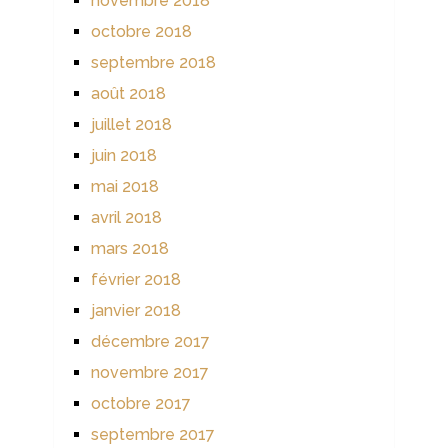
novembre 2018
octobre 2018
septembre 2018
août 2018
juillet 2018
juin 2018
mai 2018
avril 2018
mars 2018
février 2018
janvier 2018
décembre 2017
novembre 2017
octobre 2017
septembre 2017