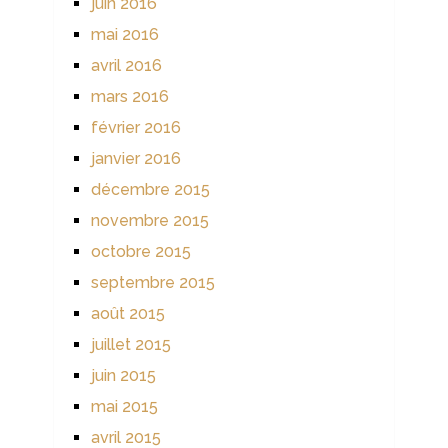
juin 2016
mai 2016
avril 2016
mars 2016
février 2016
janvier 2016
décembre 2015
novembre 2015
octobre 2015
septembre 2015
août 2015
juillet 2015
juin 2015
mai 2015
avril 2015