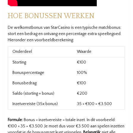
HOE BONUSSEN WERKEN
De welkomstbonus van StarCasino is een typische matchbonus:
stort een bedrag en ontvang een percentage extra speeltegoed.
Hieronder een voorbeeldberekening:
Onderdeel
Waarde
Storting
€100
Bonuspercentage
100%
Bonusbedrag
€100
Saldo (storting + bonus)
€200
Inzetvereiste (35x bonus)
35 × €100 = €3.500
Formule:
Bonus × inzetvereiste = totale inzet. In dit voorbeeld:
€100 × 35 = €3.500. Je moet dus voor €3.500 aan spelen inzetten
voordat je de bonusomzet kunt vrijspelen.
Belangrijk:
niet alle