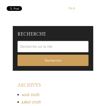
Pin It
RECHERCHE
ARCHIVES
août 2026
juillet 2026