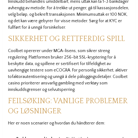
Innskudd behandles umiddelbart, mens uttak kan ta 1-3 bankdager
avhengig av metode. For å trekke ut penger, gå til kassasjonsdelen,
velg beløp, og bekreft transaksjonen. Minimumsuttak er 100 NOK,
og det kan være gebyrer for visse metoder. Sørg for at KYC er
fullført for å unngå forsinkelser.
SIKKERHET OG RETTFERDIG SPILL
Coolbet opererer under MGA-lisens, som sikrer streng
regulering. Plattformen bruker 256-bit SSL-kryptering for å
beskytte data, og spillene er sertifisert for tilfeldighet av
uavhengige testere som eCOGRA. For personlig sikkerhet, aktiver
tofaktorautentisering og unngå å dele påloggingsdetaljer. Coolbet
casino prioriterer ansvarlig gambling med verktøy som
innskuddsgrenser og selvutsperring.
FEILSØKING: VANLIGE PROBLEMER
OG LØSNINGER
Her er noen scenarier og hvordan du håndterer dem: