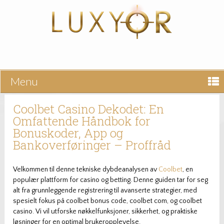
Menu
Coolbet Casino Dekodet: En
Omfattende Håndbok for
Bonuskoder, App og
Bankoverføringer – Proffråd
Velkommen til denne tekniske dybdeanalysen av
Coolbet
, en
populær plattform for casino og betting. Denne guiden tar for seg
alt fra grunnleggende registrering til avanserte strategier, med
spesielt fokus på coolbet bonus code, coolbet com, og coolbet
casino. Vi vil utforske nøkkelfunksjoner, sikkerhet, og praktiske
løsninger for en optimal brukeropplevelse.