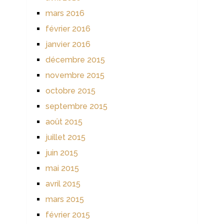
mars 2016
février 2016
janvier 2016
décembre 2015
novembre 2015
octobre 2015
septembre 2015
août 2015
juillet 2015
juin 2015
mai 2015
avril 2015
mars 2015
février 2015