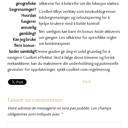
geografiske
vilkårene for å bekrefte om din lokasjon støttes.
begrensninger?
Coolbet tilbyr verktøy som innskuddsgrenser,
Hvordan
tidsbegrensninger og selvutsperring for å
fungerer
hjelpe brukere med å holde kontroll.
ansvarlig
Nei, vanligvis kan bare én bonus-kode aktiveres
gambling?
om gangen. Les vilkårene for spesifikke regler
Kan jeg bruke
om kombinasjoner.
flere bonus-
koder samtidig?
Denne guiden gir deg et solid grunnlag for å
navigere Coolbet effektivt. Ved å følge disse trinnene og forstå
mekanikkene, kan du maksimere din underholdning og potensielle
gevinster. For oppdateringer, sjekk coolbet com regelmessig.
Pin It
Laisser un commentaire
Votre adresse de messagerie ne sera pas publiée.
Les champs
obligatoires sont indiqués avec
*