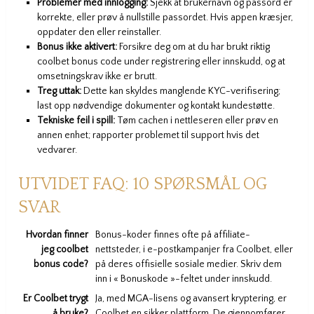
Problemer med innlogging:
Sjekk at brukernavn og passord er
korrekte, eller prøv å nullstille passordet. Hvis appen kræsjer,
oppdater den eller reinstaller.
Bonus ikke aktivert:
Forsikre deg om at du har brukt riktig
coolbet bonus code under registrering eller innskudd, og at
omsetningskrav ikke er brutt.
Treg uttak:
Dette kan skyldes manglende KYC-verifisering;
last opp nødvendige dokumenter og kontakt kundestøtte.
Tekniske feil i spill:
Tøm cachen i nettleseren eller prøv en
annen enhet; rapporter problemet til support hvis det
vedvarer.
UTVIDET FAQ: 10 SPØRSMÅL OG
SVAR
Hvordan finner
Bonus-koder finnes ofte på affiliate-
jeg coolbet
nettsteder, i e-postkampanjer fra Coolbet, eller
bonus code?
på deres offisielle sosiale medier. Skriv dem
inn i « Bonuskode »-feltet under innskudd.
Er Coolbet trygt
Ja, med MGA-lisens og avansert kryptering, er
å bruke?
Coolbet en sikker plattform. De gjennomfører