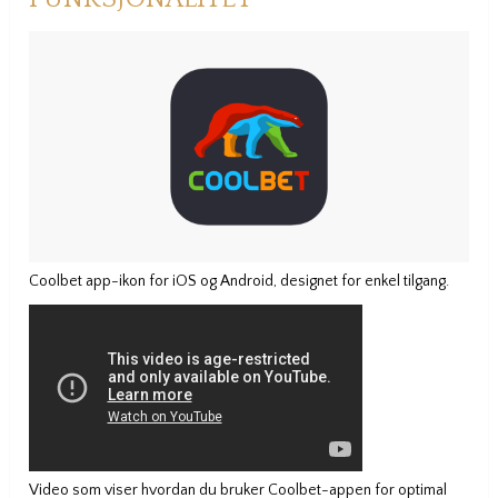
Coolbet app-ikon for iOS og Android, designet for enkel tilgang.
Video som viser hvordan du bruker Coolbet-appen for optimal