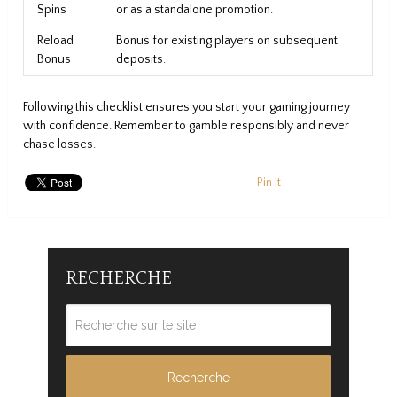
Spins
or as a standalone promotion.
Reload
Bonus for existing players on subsequent
Bonus
deposits.
Following this checklist ensures you start your gaming journey
with confidence. Remember to gamble responsibly and never
chase losses.
Pin It
RECHERCHE