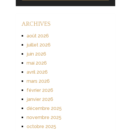
ARCHIVES
août 2026
juillet 2026
juin 2026
mai 2026
avril 2026
mars 2026
février 2026
janvier 2026
décembre 2025
novembre 2025
octobre 2025