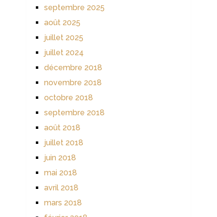
septembre 2025
août 2025
juillet 2025
juillet 2024
décembre 2018
novembre 2018
octobre 2018
septembre 2018
août 2018
juillet 2018
juin 2018
mai 2018
avril 2018
mars 2018