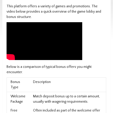
This platform offers a variety of games and promotions. The
video below provides a quick overview of the game lobby and
bonus structure.
Below is a comparison of typical bonus offers you might
encounter.
Bonus
Description
Type
Welcome
Match deposit bonus up to a certain amount,
Package
usually with wagering requirements.
Free
Often included as part of the welcome offer