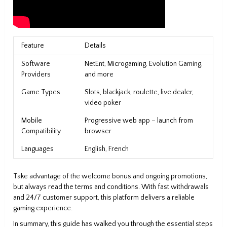
Feature
Details
Software
NetEnt, Microgaming, Evolution Gaming,
Providers
and more
Game Types
Slots, blackjack, roulette, live dealer,
video poker
Mobile
Progressive web app – launch from
Compatibility
browser
Languages
English, French
Take advantage of the welcome bonus and ongoing promotions,
but always read the terms and conditions. With fast withdrawals
and 24/7 customer support, this platform delivers a reliable
gaming experience.
In summary, this guide has walked you through the essential steps