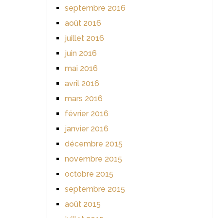
septembre 2016
août 2016
juillet 2016
juin 2016
mai 2016
avril 2016
mars 2016
février 2016
janvier 2016
décembre 2015
novembre 2015
octobre 2015
septembre 2015
août 2015