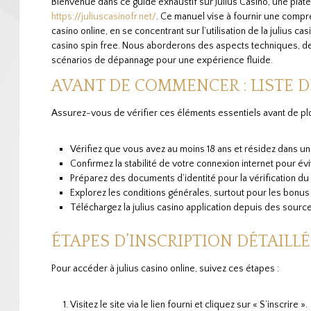
Bienvenue dans ce guide exhaustif sur Julius Casino, une plate
https://juliuscasinofr.net/
. Ce manuel vise à fournir une comp
casino online, en se concentrant sur l’utilisation de la julius ca
casino spin free. Nous aborderons des aspects techniques, de
scénarios de dépannage pour une expérience fluide.
AVANT DE COMMENCER : LISTE 
Assurez-vous de vérifier ces éléments essentiels avant de plon
Vérifiez que vous avez au moins 18 ans et résidez dans un
Confirmez la stabilité de votre connexion internet pour évit
Préparez des documents d’identité pour la vérification d
Explorez les conditions générales, surtout pour les bonus
Téléchargez la julius casino application depuis des sources
ÉTAPES D’INSCRIPTION DÉTAILL
Pour accéder à julius casino online, suivez ces étapes :
Visitez le site via le lien fourni et cliquez sur « S’inscrire ».