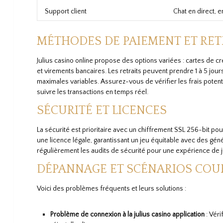
Support client
Chat en direct, 
MÉTHODES DE PAIEMENT ET RET
Julius casino online propose des options variées : cartes de créd
et virements bancaires. Les retraits peuvent prendre 1 à 5 jou
maximales variables. Assurez-vous de vérifier les frais potentie
suivre les transactions en temps réel.
SÉCURITÉ ET LICENCES
La sécurité est prioritaire avec un chiffrement SSL 256-bit po
une licence légale, garantissant un jeu équitable avec des gén
régulièrement les audits de sécurité pour une expérience de ju
DÉPANNAGE ET SCÉNARIOS CO
Voici des problèmes fréquents et leurs solutions :
Problème de connexion à la julius casino application
: Véri