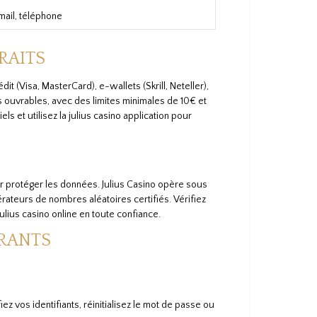
email, téléphone
RAITS
it (Visa, MasterCard), e-wallets (Skrill, Neteller),
rs ouvrables, avec des limites minimales de 10€ et
ls et utilisez la julius casino application pour
ur protéger les données. Julius Casino opère sous
érateurs de nombres aléatoires certifiés. Vérifiez
lius casino online en toute confiance.
URANTS
fiez vos identifiants, réinitialisez le mot de passe ou