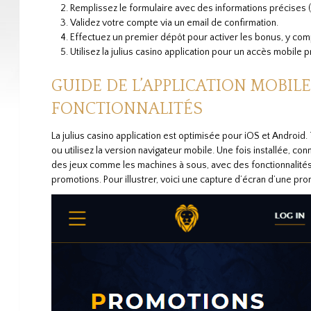
Remplissez le formulaire avec des informations précises (n
Validez votre compte via un email de confirmation.
Effectuez un premier dépôt pour activer les bonus, y compr
Utilisez la julius casino application pour un accès mobile p
GUIDE DE L’APPLICATION MOBILE
FONCTIONNALITÉS
La julius casino application est optimisée pour iOS et Android
ou utilisez la version navigateur mobile. Une fois installée, c
des jeux comme les machines à sous, avec des fonctionnalités 
promotions. Pour illustrer, voici une capture d’écran d’une pro