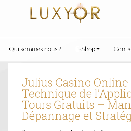
Qui sommes nous ?
E-Shop
Conta
Julius Casino Online
Technique de l’Applic
Tours Gratuits – Man
Dépannage et Stratég