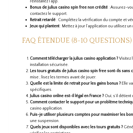
réinstallez l’app.
Bonus de julius casino spin free non crédité
: Assurez-vous
contactez le support.
Retrait retardé
: Complétez la vérification du compte et vé
Jeux qui plantent
: Mettez à jour l’application ou utilisez u
FAQ ÉTENDUE (8-10 QUESTIONS)
Comment télécharger la julius casino application ?
Visitez 
installation sécurisée.
Les tours gratuits de julius casino spin free sont-ils sans 
mise ; lisez les termes avant de jouer.
Quelle est la limite de retrait pour les gains bonus ?
Elle va
spécifiques.
Julius casino online est-il légal en France ?
Oui, s’il détien
Comment contacter le support pour un problème techniq
casino application.
Puis-je utiliser plusieurs comptes pour maximiser les bon
une suspension.
Quels jeux sont disponibles avec les tours gratuits ?
Génér