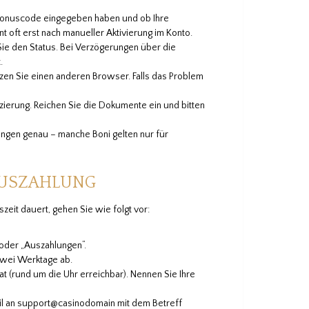
 Bonuscode eingegeben haben und ob Ihre
t oft erst nach manueller Aktivierung im Konto.
ie den Status. Bei Verzögerungen über die
.
en Sie einen anderen Browser. Falls das Problem
izierung. Reichen Sie die Dokumente ein und bitten
ngen genau – manche Boni gelten nur für
 AUSZAHLUNG
eit dauert, gehen Sie wie folgt vor:
“ oder „Auszahlungen“.
 zwei Werktage ab.
at (rund um die Uhr erreichbar). Nennen Sie Ihre
‑Mail an support@casinodomain mit dem Betreff