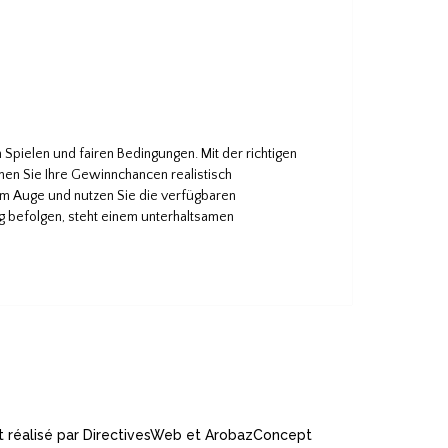
Spielen und fairen Bedingungen. Mit der richtigen
en Sie Ihre Gewinnchancen realistisch
s im Auge und nutzen Sie die verfügbaren
ng befolgen, steht einem unterhaltsamen
t réalisé par
DirectivesWeb
et
ArobazConcept