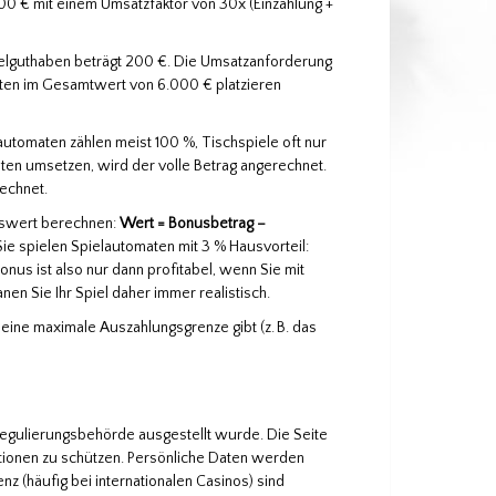
00 € mit einem Umsatzfaktor von 30x (Einzahlung +
pielguthaben beträgt 200 €. Die Umsatzanforderung
etten im Gesamtwert von 6.000 € platzieren
automaten zählen meist 100 %, Tischspiele oft nur
ten umsetzen, wird der volle Betrag angerechnet.
rechnet.
nuswert berechnen:
Wert = Bonusbetrag –
e spielen Spielautomaten mit 3 % Hausvorteil:
onus ist also nur dann profitabel, wenn Sie mit
nen Sie Ihr Spiel daher immer realistisch.
 eine maximale Auszahlungsgrenze gibt (z. B. das
r Regulierungsbehörde ausgestellt wurde. Die Seite
tionen zu schützen. Persönliche Daten werden
z (häufig bei internationalen Casinos) sind