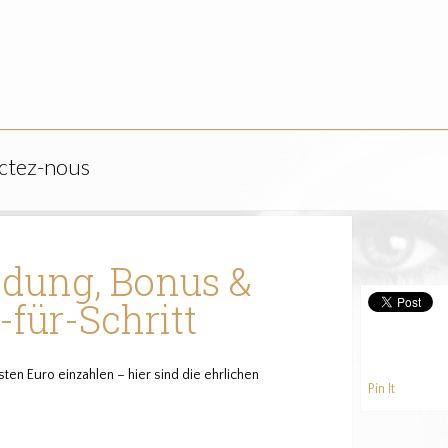
ctez-nous
dung, Bonus &
-für-Schritt
rsten Euro einzahlen – hier sind die ehrlichen
Pin It