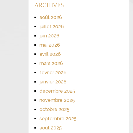
ARCHIVES
août 2026
juillet 2026
juin 2026
mai 2026
avril 2026
mars 2026
février 2026
janvier 2026
décembre 2025
novembre 2025
octobre 2025
septembre 2025
août 2025