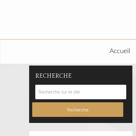
Accueil
RECHERCHE