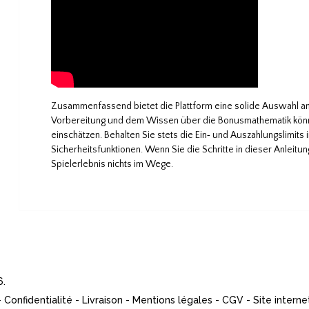
Zusammenfassend bietet die Plattform eine solide Auswahl an 
Vorbereitung und dem Wissen über die Bonusmathematik könn
einschätzen. Behalten Sie stets die Ein‑ und Auszahlungslimit
Sicherheitsfunktionen. Wenn Sie die Schritte in dieser Anleitu
Spielerlebnis nichts im Wege.
6.
-
Confidentialité
-
Livraison
-
Mentions légales
-
CGV
- Site interne