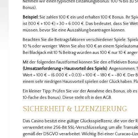
Nehmen wir einen typischen Einzahlungsbonus: 100 % bis zu 5
Bonus).
Beispiel:
Sie zahlen 100 € ein und erhalten 100 € Bonus. Ihr S
ist (100 € + 100 €) × 30 = 6.000 €. Das bedeutet, dass Sie W
müssen, bevor Sie eine Auszahlung beantragen können.
Beachten Sie die Beitragsfaktoren verschiedener Spiele: Spiel
10 % oder weniger. Wenn Sie also 100 € an einem Spielautoma
Bei Blackjack mit 10 % Beitrag würden aus 100 € nur 10 € ange
Mit der folgenden Faustformel können Sie den effektiven Bo
(Umsatzanforderung × Hausvorteil des Spiels)
. Angenommen, Si
Wert = 100 € – (6.000 € × 0,03) = 100 € – 180 € = -80 €. Der B
einem sehr niedrigen Hausvorteil spielen oder Glück haben. Pla
Ein kleiner Tipp: Prüfen Sie vor der Annahme des Bonus, ob es
10‑Fache des Bonus). Diese steht oft in den AGB.
SICHERHEIT & LIZENZIERUNG
Das Casino besitzt eine gültige Glücksspiellizenz, die von de
verwendet eine 256‑Bit SSL‑Verschlüsselung, um alle Transak
gemäß der DSGVO verarbeitet. Wichtig: Bei einer Curacao‑Lizen