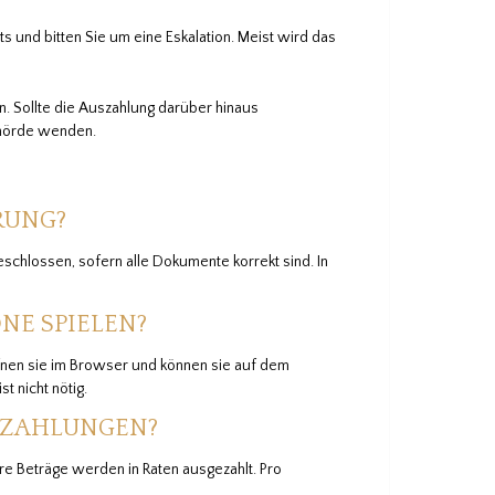
s und bitten Sie um eine Eskalation. Meist wird das
n. Sollte die Auszahlung darüber hinaus
ehörde wenden.
RUNG?
geschlossen, sofern alle Dokumente korrekt sind. In
NE SPIELEN?
ffnen sie im Browser und können sie auf dem
t nicht nötig.
USZAHLUNGEN?
re Beträge werden in Raten ausgezahlt. Pro