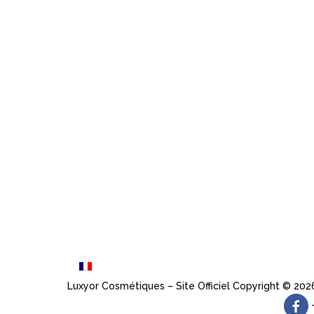
Luxyor Cosmétiques – Site Officiel
Copyright © 202