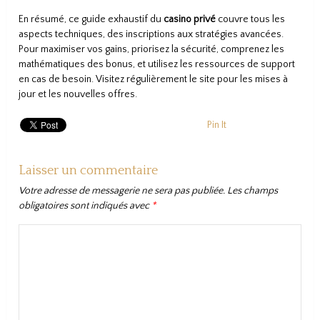
En résumé, ce guide exhaustif du
casino privé
couvre tous les
aspects techniques, des inscriptions aux stratégies avancées.
Pour maximiser vos gains, priorisez la sécurité, comprenez les
mathématiques des bonus, et utilisez les ressources de support
en cas de besoin. Visitez régulièrement le site pour les mises à
jour et les nouvelles offres.
Pin It
Laisser un commentaire
Votre adresse de messagerie ne sera pas publiée.
Les champs
obligatoires sont indiqués avec
*