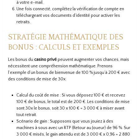
à votre e-mail.
Une fois connecté, complétez la vérification de compte en
téléchargeant vos documents d’identité pour activer les
retraits.
STRATÉGIE MATHÉMATIQUE DES
BONUS : CALCULS ET EXEMPLES
Les bonus du
casino privé
peuvent augmenter vos chances, mais
nécessitent une compréhension mathématique. Prenons
l’exemple d’un bonus de bienvenue de 100 % jusqu’à 200 € avec
des conditions de mise de 30x.
Calcul du coût de mise : Si vous déposez 100 € et recevez
100 € de bonus, le total est de 200 €. Les conditions de mise
sont 30x le bonus, soit 30 x 100 € = 3 000 € à miser avant
tout retrait.
Scénario de gain : Supposons que vous jouiez à des
machines à sous avec un RTP (Retour au Joueur) de 96 %. Sur
3 000 € misés, le gain attendu est de 3 000 € x 0,96 = 2 880