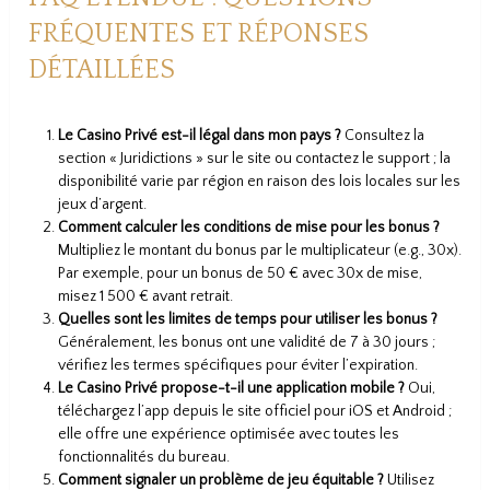
FRÉQUENTES ET RÉPONSES
DÉTAILLÉES
Le Casino Privé est-il légal dans mon pays ?
Consultez la
section « Juridictions » sur le site ou contactez le support ; la
disponibilité varie par région en raison des lois locales sur les
jeux d’argent.
Comment calculer les conditions de mise pour les bonus ?
Multipliez le montant du bonus par le multiplicateur (e.g., 30x).
Par exemple, pour un bonus de 50 € avec 30x de mise,
misez 1 500 € avant retrait.
Quelles sont les limites de temps pour utiliser les bonus ?
Généralement, les bonus ont une validité de 7 à 30 jours ;
vérifiez les termes spécifiques pour éviter l’expiration.
Le Casino Privé propose-t-il une application mobile ?
Oui,
téléchargez l’app depuis le site officiel pour iOS et Android ;
elle offre une expérience optimisée avec toutes les
fonctionnalités du bureau.
Comment signaler un problème de jeu équitable ?
Utilisez