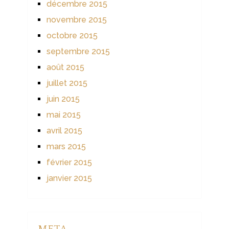
décembre 2015
novembre 2015
octobre 2015
septembre 2015
août 2015
juillet 2015
juin 2015
mai 2015
avril 2015
mars 2015
février 2015
janvier 2015