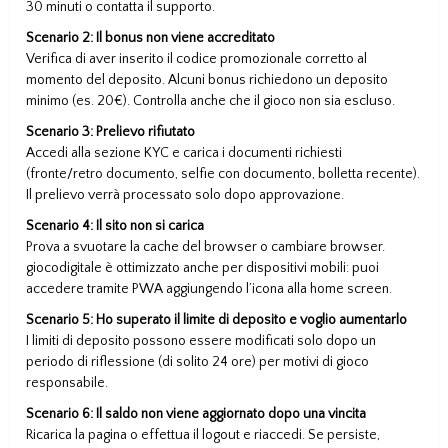
30 minuti o contatta il supporto.
Scenario 2: Il bonus non viene accreditato
Verifica di aver inserito il codice promozionale corretto al
momento del deposito. Alcuni bonus richiedono un deposito
minimo (es. 20€). Controlla anche che il gioco non sia escluso.
Scenario 3: Prelievo rifiutato
Accedi alla sezione KYC e carica i documenti richiesti
(fronte/retro documento, selfie con documento, bolletta recente).
Il prelievo verrà processato solo dopo approvazione.
Scenario 4: Il sito non si carica
Prova a svuotare la cache del browser o cambiare browser.
giocodigitale è ottimizzato anche per dispositivi mobili: puoi
accedere tramite PWA aggiungendo l’icona alla home screen.
Scenario 5: Ho superato il limite di deposito e voglio aumentarlo
I limiti di deposito possono essere modificati solo dopo un
periodo di riflessione (di solito 24 ore) per motivi di gioco
responsabile.
Scenario 6: Il saldo non viene aggiornato dopo una vincita
Ricarica la pagina o effettua il logout e riaccedi. Se persiste,