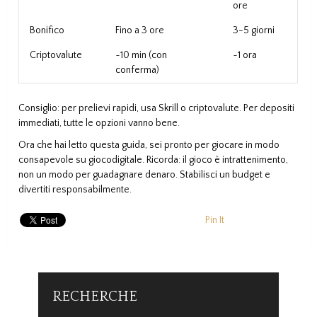
ore
Bonifico
Fino a 3 ore
3-5 giorni
Criptovalute
~10 min (con
~1 ora
conferma)
Consiglio: per prelievi rapidi, usa Skrill o criptovalute. Per depositi
immediati, tutte le opzioni vanno bene.
Ora che hai letto questa guida, sei pronto per giocare in modo
consapevole su giocodigitale. Ricorda: il gioco è intrattenimento,
non un modo per guadagnare denaro. Stabilisci un budget e
divertiti responsabilmente.
Pin It
RECHERCHE