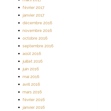
février 2017
janvier 2017
décembre 2016
novembre 2016
octobre 2016
septembre 2016
août 2016
juillet 2016
juin 2016
mai 2016
avril 2016
mars 2016
février 2016
janvier 2016