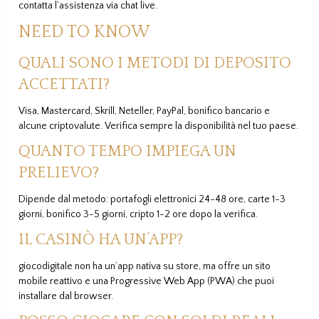
contatta l’assistenza via chat live.
NEED TO KNOW
QUALI SONO I METODI DI DEPOSITO
ACCETTATI?
Visa, Mastercard, Skrill, Neteller, PayPal, bonifico bancario e
alcune criptovalute. Verifica sempre la disponibilità nel tuo paese.
QUANTO TEMPO IMPIEGA UN
PRELIEVO?
Dipende dal metodo: portafogli elettronici 24-48 ore, carte 1-3
giorni, bonifico 3-5 giorni, cripto 1-2 ore dopo la verifica.
IL CASINÒ HA UN’APP?
giocodigitale non ha un’app nativa su store, ma offre un sito
mobile reattivo e una Progressive Web App (PWA) che puoi
installare dal browser.