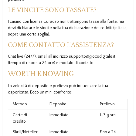
LE VINCITE SONO TASSATE?
I casinò con licenza Curacao non trattengono tasse alla fonte, ma
devi dichiarare le vincite nella tua dichiarazione dei redditi (in Italia,
sopra una certa soglia).
COME CONTATTO L’ASSISTENZA?
Chat live (24/7), email all’indirizzo supporto@giocodigitale.it
(tempo di risposta 24 ore) e modulo di contatto.
WORTH KNOWING
La velocità di deposito e prelievo può influenzare la tua
esperienza. Ecco un mini confronto:
Metodo
Deposito
Prelievo
Carte di
Immediato
1-3 giorni
credito
Skrill/Neteller
Immediato
Fino a 24