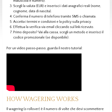
maiuscola e numero).
Scegli la valuta (EUR) e inserisci i dati anagrafici reali (nome,
cognome, data di nascita).
Conferma il numero di telefono tramite SMS o chiamata.
Accetta i termini e condizioni e la policy sulla privacy.
Effettua la verifica via email cliccando sul link ricevuto.
Primo deposito? Vai alla cassa, scegli un metodo e inserisci il
codice promozionale (se disponibile).
Per un video passo‑passo, guarda il nostro tutorial:
HOW WAGERING WORKS
Il wagering (o rollover) è il numero di volte che devi scommettere