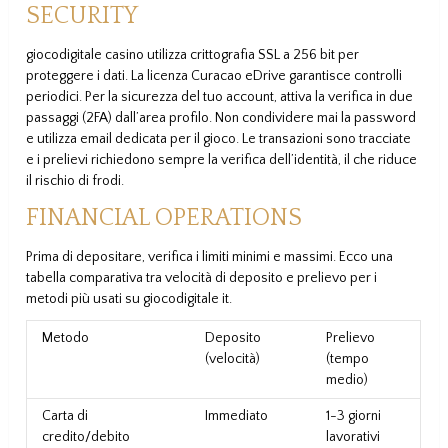
SECURITY
giocodigitale casino utilizza crittografia SSL a 256 bit per
proteggere i dati. La licenza Curacao eDrive garantisce controlli
periodici. Per la sicurezza del tuo account, attiva la verifica in due
passaggi (2FA) dall’area profilo. Non condividere mai la password
e utilizza email dedicata per il gioco. Le transazioni sono tracciate
e i prelievi richiedono sempre la verifica dell’identità, il che riduce
il rischio di frodi.
FINANCIAL OPERATIONS
Prima di depositare, verifica i limiti minimi e massimi. Ecco una
tabella comparativa tra velocità di deposito e prelievo per i
metodi più usati su giocodigitale it.
Metodo
Deposito
Prelievo
(velocità)
(tempo
medio)
Carta di
Immediato
1-3 giorni
credito/debito
lavorativi