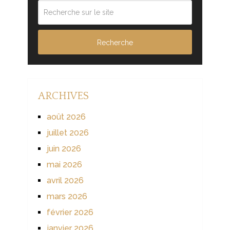
ARCHIVES
août 2026
juillet 2026
juin 2026
mai 2026
avril 2026
mars 2026
février 2026
janvier 2026