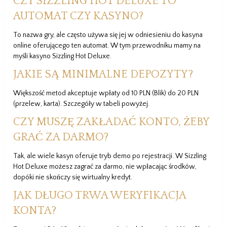
CZY SIZZLING HOT DELUXE TO
AUTOMAT CZY KASYNO?
To nazwa gry, ale często używa się jej w odniesieniu do kasyna
online oferującego ten automat. W tym przewodniku mamy na
myśli kasyno Sizzling Hot Deluxe.
JAKIE SĄ MINIMALNE DEPOZYTY?
Większość metod akceptuje wpłaty od 10 PLN (Blik) do 20 PLN
(przelew, karta). Szczegóły w tabeli powyżej.
CZY MUSZĘ ZAKŁADAĆ KONTO, ŻEBY
GRAĆ ZA DARMO?
Tak, ale wiele kasyn oferuje tryb demo po rejestracji. W Sizzling
Hot Deluxe możesz zagrać za darmo, nie wpłacając środków,
dopóki nie skończy się wirtualny kredyt.
JAK DŁUGO TRWA WERYFIKACJA
KONTA?