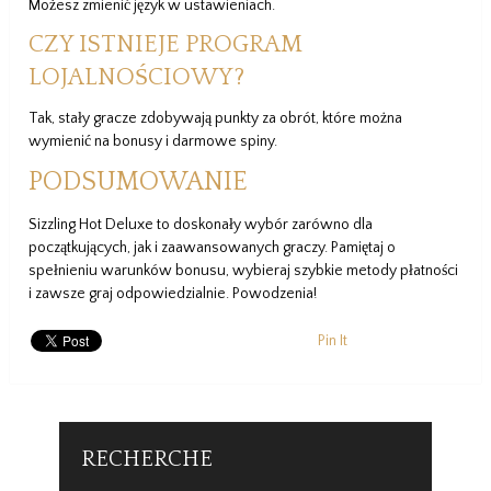
Możesz zmienić język w ustawieniach.
CZY ISTNIEJE PROGRAM
LOJALNOŚCIOWY?
Tak, stały gracze zdobywają punkty za obrót, które można
wymienić na bonusy i darmowe spiny.
PODSUMOWANIE
Sizzling Hot Deluxe to doskonały wybór zarówno dla
początkujących, jak i zaawansowanych graczy. Pamiętaj o
spełnieniu warunków bonusu, wybieraj szybkie metody płatności
i zawsze graj odpowiedzialnie. Powodzenia!
Pin It
RECHERCHE