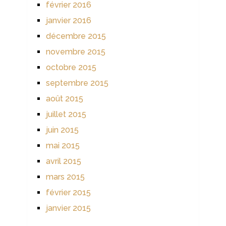
février 2016
janvier 2016
décembre 2015
novembre 2015
octobre 2015
septembre 2015
août 2015
juillet 2015
juin 2015
mai 2015
avril 2015
mars 2015
février 2015
janvier 2015