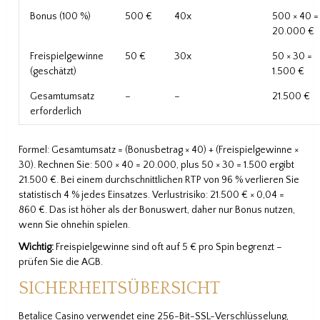
Bonus (100 %)
500 €
40x
500 × 40 =
20.000 €
Freispielgewinne
50 €
30x
50 × 30 =
(geschätzt)
1.500 €
Gesamtumsatz
–
–
21.500 €
erforderlich
Formel: Gesamtumsatz = (Bonusbetrag × 40) + (Freispielgewinne ×
30). Rechnen Sie: 500 × 40 = 20.000, plus 50 × 30 = 1.500 ergibt
21.500 €. Bei einem durchschnittlichen RTP von 96 % verlieren Sie
statistisch 4 % jedes Einsatzes. Verlustrisiko: 21.500 € × 0,04 =
860 €. Das ist höher als der Bonuswert, daher nur Bonus nutzen,
wenn Sie ohnehin spielen.
Wichtig:
Freispielgewinne sind oft auf 5 € pro Spin begrenzt –
prüfen Sie die AGB.
SICHERHEITSÜBERSICHT
Betalice Casino verwendet eine 256-Bit-SSL-Verschlüsselung,