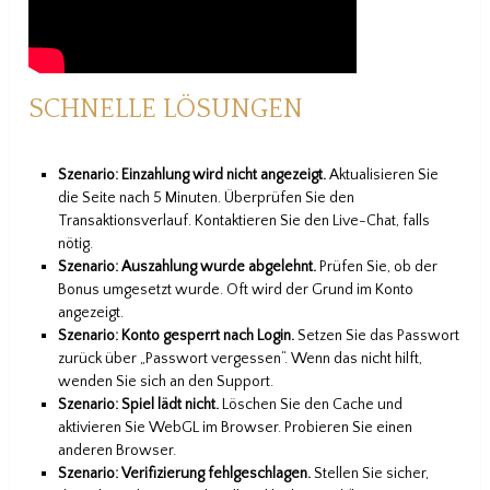
SCHNELLE LÖSUNGEN
Szenario: Einzahlung wird nicht angezeigt.
Aktualisieren Sie
die Seite nach 5 Minuten. Überprüfen Sie den
Transaktionsverlauf. Kontaktieren Sie den Live-Chat, falls
nötig.
Szenario: Auszahlung wurde abgelehnt.
Prüfen Sie, ob der
Bonus umgesetzt wurde. Oft wird der Grund im Konto
angezeigt.
Szenario: Konto gesperrt nach Login.
Setzen Sie das Passwort
zurück über „Passwort vergessen“. Wenn das nicht hilft,
wenden Sie sich an den Support.
Szenario: Spiel lädt nicht.
Löschen Sie den Cache und
aktivieren Sie WebGL im Browser. Probieren Sie einen
anderen Browser.
Szenario: Verifizierung fehlgeschlagen.
Stellen Sie sicher,