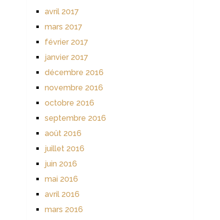
avril 2017
mars 2017
février 2017
janvier 2017
décembre 2016
novembre 2016
octobre 2016
septembre 2016
août 2016
juillet 2016
juin 2016
mai 2016
avril 2016
mars 2016