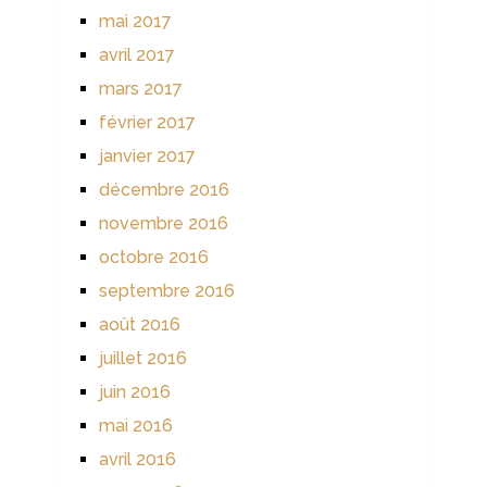
mai 2017
avril 2017
mars 2017
février 2017
janvier 2017
décembre 2016
novembre 2016
octobre 2016
septembre 2016
août 2016
juillet 2016
juin 2016
mai 2016
avril 2016