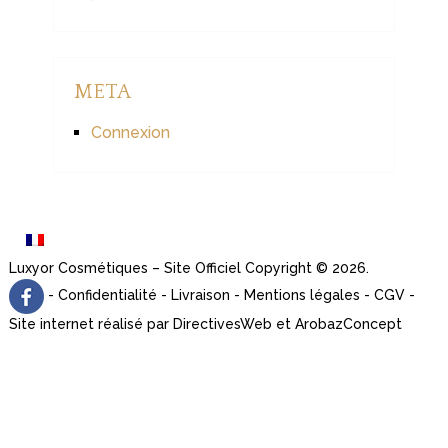
META
Connexion
Luxyor Cosmétiques – Site Officiel
Copyright © 2026.
-
Confidentialité
-
Livraison
-
Mentions légales
-
CGV
-
Site internet réalisé par
DirectivesWeb
et
ArobazConcept