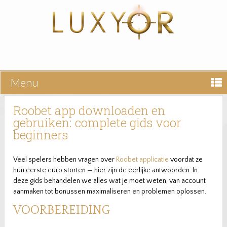
Menu
Roobet app downloaden en
gebruiken: complete gids voor
beginners
Veel spelers hebben vragen over
Roobet applicatie
voordat ze
hun eerste euro storten — hier zijn de eerlijke antwoorden. In
deze gids behandelen we alles wat je moet weten, van account
aanmaken tot bonussen maximaliseren en problemen oplossen.
VOORBEREIDING