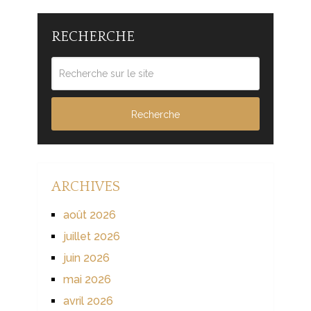
RECHERCHE
ARCHIVES
août 2026
juillet 2026
juin 2026
mai 2026
avril 2026