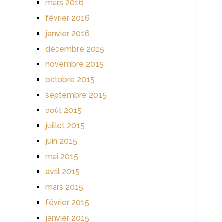
mars 2016
février 2016
janvier 2016
décembre 2015
novembre 2015
octobre 2015
septembre 2015
août 2015
juillet 2015
juin 2015
mai 2015
avril 2015
mars 2015
février 2015
janvier 2015