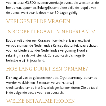
voor in totaal €3.500 inzetten voordat je eventuele winsten uit de
bonus kunt opnemen.
Belangrijk:
controleer altijd de looptijd van
de bonus, want vaak is deze maar 30 dagen geldig.
VEELGESTELDE VRAGEN
IS ROOBET LEGAAL IN NEDERLAND?
Roobet valt onder een Curaçao-licentie. Het is niet expliciet
verboden, maar de Nederlandse Kansspelautoriteit waarschuwt
voor aanbieders zonder Nederlandse vergunning. Houd er
rekening mee dat winsten uit Curaçao-casino’s mogelijk
belastbaar zijn in jouw land.
HOE LANG DUURT EEN OPNAME?
Dit hangt af van de gekozen methode. Cryptocurrency-opnames
worden vaak binnen 15 minuten verwerkt, terwijl
creditcardopnames 1 tot 3 werkdagen kunnen duren. Zie de tabel
in de volgende sectie voor een overzicht.
WELKE BETAALMETHODEN