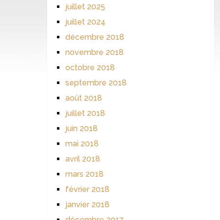
juillet 2025
juillet 2024
décembre 2018
novembre 2018
octobre 2018
septembre 2018
août 2018
juillet 2018
juin 2018
mai 2018
avril 2018
mars 2018
février 2018
janvier 2018
décembre 2017