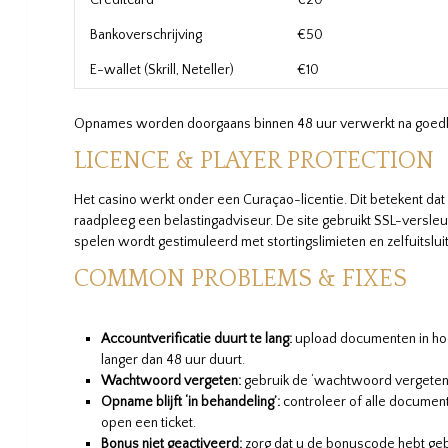
Creditcard
€20
Bankoverschrijving
€50
E-wallet (Skrill, Neteller)
€10
Opnames worden doorgaans binnen 48 uur verwerkt na goedk
LICENCE & PLAYER PROTECTION
Het casino werkt onder een Curaçao-licentie. Dit betekent dat
raadpleeg een belastingadviseur. De site gebruikt SSL-versleu
spelen wordt gestimuleerd met stortingslimieten en zelfuitsluit
COMMON PROBLEMS & FIXES
Accountverificatie duurt te lang:
upload documenten in hoo
langer dan 48 uur duurt.
Wachtwoord vergeten:
gebruik de ‘wachtwoord vergeten’
Opname blijft ‘in behandeling’:
controleer of alle documen
open een ticket.
Bonus niet geactiveerd:
zorg dat u de bonuscode hebt gebru