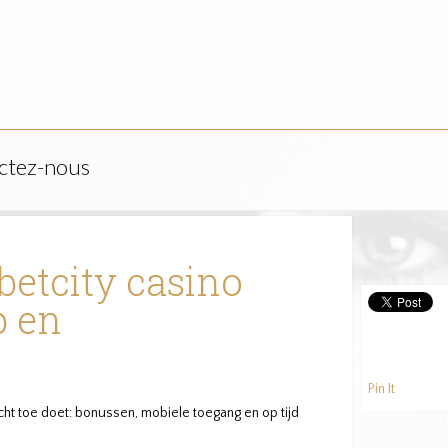
ctez-nous
betcity casino
p en
Pin It
echt toe doet: bonussen, mobiele toegang en op tijd