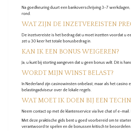
Na goedkeuring duurt een bankoverschrijving 3-7 werkdagen, 
rond.
WAT ZIJN DE INZETVEREISTEN PRE
De inzetvereiste is het bedrag dat u moet inzetten voordat u 
zet u 30 keer het totale bonusbedrag in.
KAN IK EEN BONUS WEIGEREN?
Ja, u kunt bij storting aangeven dat u geen bonus wilt. Dit is ha
WORDT MIJN WINST BELAST?
In Nederland zijn casinowinsten onbelast, maar als het casino
belastingadviseur over de lokale regels.
WAT MOET IK DOEN BIJ EEN TECH
Neem contact op met de klantenservice via live chat of e-mail
Met deze praktische gids bent u goed voorbereid om te starten 
verantwoord te spelen en de bonussen kritisch te beoordelen