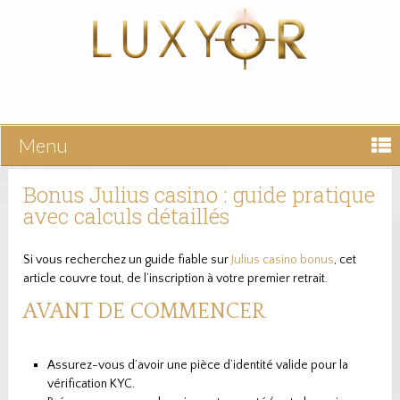
Menu
Bonus Julius casino : guide pratique
avec calculs détaillés
Si vous recherchez un guide fiable sur
Julius casino bonus
, cet
article couvre tout, de l’inscription à votre premier retrait.
AVANT DE COMMENCER
Assurez-vous d’avoir une pièce d’identité valide pour la
vérification KYC.