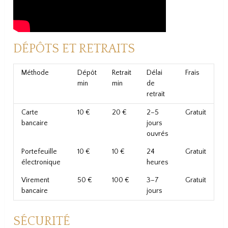
DÉPÔTS ET RETRAITS
Méthode
Dépôt
Retrait
Délai
Frais
min
min
de
retrait
Carte
10 €
20 €
2–5
Gratuit
bancaire
jours
ouvrés
Portefeuille
10 €
10 €
24
Gratuit
électronique
heures
Virement
50 €
100 €
3–7
Gratuit
bancaire
jours
SÉCURITÉ