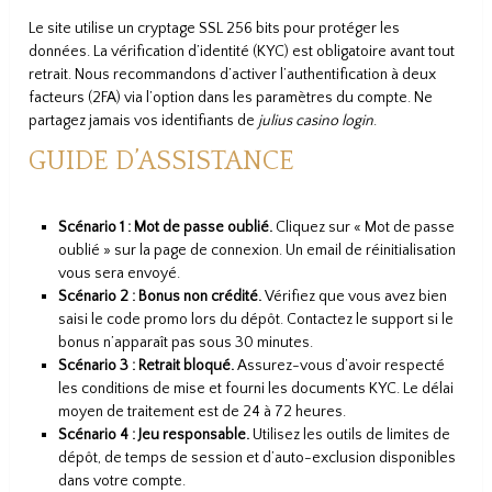
Le site utilise un cryptage SSL 256 bits pour protéger les
données. La vérification d’identité (KYC) est obligatoire avant tout
retrait. Nous recommandons d’activer l’authentification à deux
facteurs (2FA) via l’option dans les paramètres du compte. Ne
partagez jamais vos identifiants de
julius casino login
.
GUIDE D’ASSISTANCE
Scénario 1 : Mot de passe oublié.
Cliquez sur « Mot de passe
oublié » sur la page de connexion. Un email de réinitialisation
vous sera envoyé.
Scénario 2 : Bonus non crédité.
Vérifiez que vous avez bien
saisi le code promo lors du dépôt. Contactez le support si le
bonus n’apparaît pas sous 30 minutes.
Scénario 3 : Retrait bloqué.
Assurez-vous d’avoir respecté
les conditions de mise et fourni les documents KYC. Le délai
moyen de traitement est de 24 à 72 heures.
Scénario 4 : Jeu responsable.
Utilisez les outils de limites de
dépôt, de temps de session et d’auto-exclusion disponibles
dans votre compte.