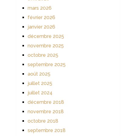
mars 2026
février 2026
janvier 2026
décembre 2025
novembre 2025
octobre 2025
septembre 2025
août 2025
juillet 2025
juillet 2024
décembre 2018
novembre 2018
octobre 2018
septembre 2018