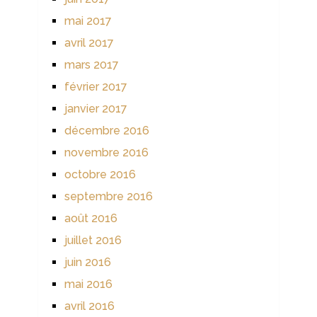
mai 2017
avril 2017
mars 2017
février 2017
janvier 2017
décembre 2016
novembre 2016
octobre 2016
septembre 2016
août 2016
juillet 2016
juin 2016
mai 2016
avril 2016