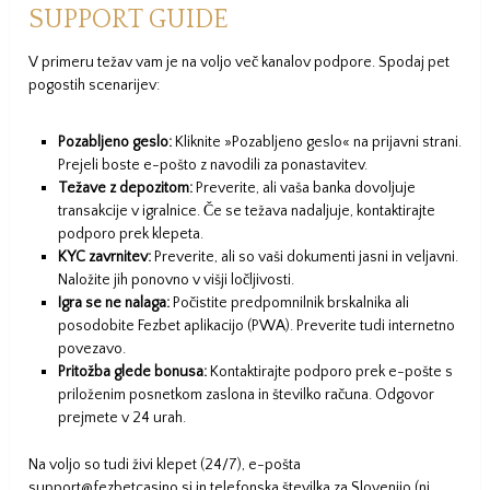
SUPPORT GUIDE
V primeru težav vam je na voljo več kanalov podpore. Spodaj pet
pogostih scenarijev:
Pozabljeno geslo:
Kliknite »Pozabljeno geslo« na prijavni strani.
Prejeli boste e-pošto z navodili za ponastavitev.
Težave z depozitom:
Preverite, ali vaša banka dovoljuje
transakcije v igralnice. Če se težava nadaljuje, kontaktirajte
podporo prek klepeta.
KYC zavrnitev:
Preverite, ali so vaši dokumenti jasni in veljavni.
Naložite jih ponovno v višji ločljivosti.
Igra se ne nalaga:
Počistite predpomnilnik brskalnika ali
posodobite Fezbet aplikacijo (PWA). Preverite tudi internetno
povezavo.
Pritožba glede bonusa:
Kontaktirajte podporo prek e-pošte s
priloženim posnetkom zaslona in številko računa. Odgovor
prejmete v 24 urah.
Na voljo so tudi živi klepet (24/7), e-pošta
support@fezbetcasino.si in telefonska številka za Slovenijo (ni