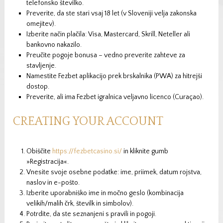
telefonsko številko.
Preverite, da ste stari vsaj 18 let (v Sloveniji velja zakonska
omejitev).
Izberite način plačila: Visa, Mastercard, Skrill, Neteller ali
bankovno nakazilo.
Preučite pogoje bonusa – vedno preverite zahteve za
stavljenje.
Namestite Fezbet aplikacijo prek brskalnika (PWA) za hitrejši
dostop.
Preverite, ali ima Fezbet igralnica veljavno licenco (Curaçao).
CREATING YOUR ACCOUNT
Obiščite
https://fezbetcasino.si/
in kliknite gumb
»Registracija«.
Vnesite svoje osebne podatke: ime, priimek, datum rojstva,
naslov in e-pošto.
Izberite uporabniško ime in močno geslo (kombinacija
velikih/malih črk, številk in simbolov).
Potrdite, da ste seznanjeni s pravili in pogoji.