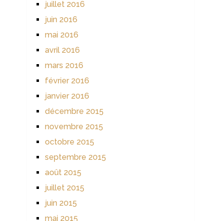
juillet 2016
juin 2016
mai 2016
avril 2016
mars 2016
février 2016
janvier 2016
décembre 2015
novembre 2015
octobre 2015
septembre 2015
août 2015
juillet 2015
juin 2015
mai 2015