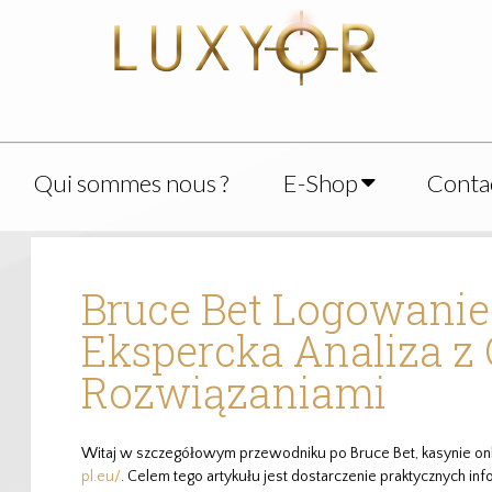
Qui sommes nous ?
E-Shop
Conta
Bruce Bet Logowanie 
Ekspercka Analiza z 
Rozwiązaniami
Witaj w szczegółowym przewodniku po Bruce Bet, kasynie o
pl.eu/
. Celem tego artykułu jest dostarczenie praktycznych in