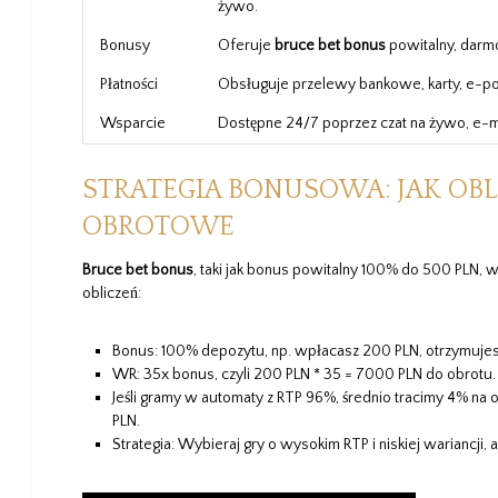
żywo.
Bonusy
Oferuje
bruce bet bonus
powitalny, darm
Płatności
Obsługuje przelewy bankowe, karty, e-portf
Wsparcie
Dostępne 24/7 poprzez czat na żywo, e-mai
STRATEGIA BONUSOWA: JAK OB
OBROTOWE
Bruce bet bonus
, taki jak bonus powitalny 100% do 500 PLN, 
obliczeń:
Bonus: 100% depozytu, np. wpłacasz 200 PLN, otrzymuje
WR: 35x bonus, czyli 200 PLN * 35 = 7000 PLN do obrotu.
Jeśli gramy w automaty z RTP 96%, średnio tracimy 4% na 
PLN.
Strategia: Wybieraj gry o wysokim RTP i niskiej wariancji