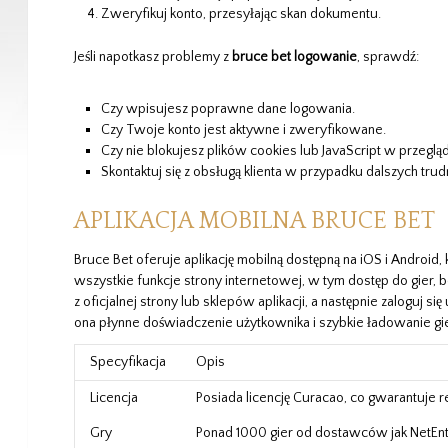
Zweryfikuj konto, przesyłając skan dokumentu.
Jeśli napotkasz problemy z
bruce bet logowanie
, sprawdź:
Czy wpisujesz poprawne dane logowania.
Czy Twoje konto jest aktywne i zweryfikowane.
Czy nie blokujesz plików cookies lub JavaScript w przeglą
Skontaktuj się z obsługą klienta w przypadku dalszych trud
APLIKACJA MOBILNA BRUCE BET
Bruce Bet oferuje aplikację mobilną dostępną na iOS i Android,
wszystkie funkcje strony internetowej, w tym dostęp do gier, b
z oficjalnej strony lub sklepów aplikacji, a następnie zaloguj s
ona płynne doświadczenie użytkownika i szybkie ładowanie gie
Specyfikacja
Opis
Licencja
Posiada licencję Curacao, co gwarantuje re
Gry
Ponad 1000 gier od dostawców jak NetEnt,