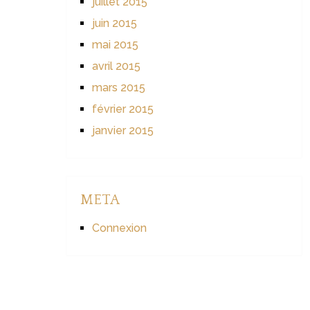
juillet 2015
juin 2015
mai 2015
avril 2015
mars 2015
février 2015
janvier 2015
META
Connexion