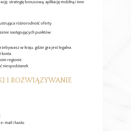
ę, strategię bonusową, aplikację mobilną i inne
lustrująca różnorodność oferty.
zenie następujących punktów:
rzebywasz w kraju, gdzie gra jest legalna.
 konta.
im regionie.
ć niespodzianek.
OKI I ROZWIĄZYWANIE
.
-mail i hasło.