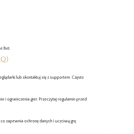
e Bet.
AQ)
ądarki lub skontaktuj się z supportem. Często
i ograniczenia gier. Przeczytaj regulamin przed
, co zapewnia ochronę danych i uczciwą grę.