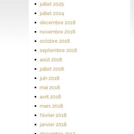
juillet 2025
juillet 2024
décembre 2018
novembre 2018
octobre 2018
septembre 2018
août 2018
juillet 2018
juin 2018
mai 2018
avril 2018
mars 2018
février 2018
janvier 2018
décembre 2017