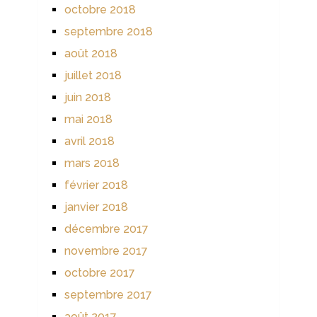
octobre 2018
septembre 2018
août 2018
juillet 2018
juin 2018
mai 2018
avril 2018
mars 2018
février 2018
janvier 2018
décembre 2017
novembre 2017
octobre 2017
septembre 2017
août 2017