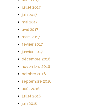
juillet 2017
juin 2017
mai 2017
avril 2017
mars 2017
février 2017
janvier 2017
décembre 2016
novembre 2016
octobre 2016
septembre 2016
août 2016
juillet 2016
juin 2016