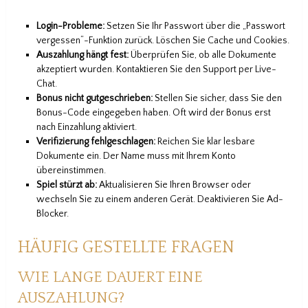
Login-Probleme:
Setzen Sie Ihr Passwort über die „Passwort
vergessen“-Funktion zurück. Löschen Sie Cache und Cookies.
Auszahlung hängt fest:
Überprüfen Sie, ob alle Dokumente
akzeptiert wurden. Kontaktieren Sie den Support per Live-
Chat.
Bonus nicht gutgeschrieben:
Stellen Sie sicher, dass Sie den
Bonus-Code eingegeben haben. Oft wird der Bonus erst
nach Einzahlung aktiviert.
Verifizierung fehlgeschlagen:
Reichen Sie klar lesbare
Dokumente ein. Der Name muss mit Ihrem Konto
übereinstimmen.
Spiel stürzt ab:
Aktualisieren Sie Ihren Browser oder
wechseln Sie zu einem anderen Gerät. Deaktivieren Sie Ad-
Blocker.
HÄUFIG GESTELLTE FRAGEN
WIE LANGE DAUERT EINE
AUSZAHLUNG?