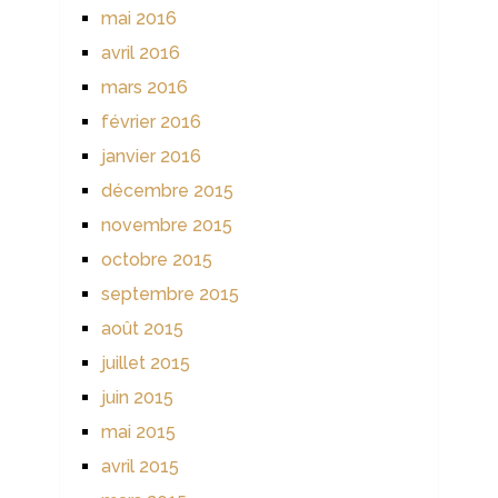
mai 2016
avril 2016
mars 2016
février 2016
janvier 2016
décembre 2015
novembre 2015
octobre 2015
septembre 2015
août 2015
juillet 2015
juin 2015
mai 2015
avril 2015