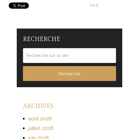
Pin It
RECHERCHE
ARCHIVES
août 2026
juillet 2026
juin 2026