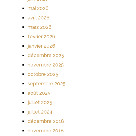
mai 2026
avril 2026
mars 2026
février 2026
janvier 2026
décembre 2025
novembre 2025
octobre 2025
septembre 2025
août 2025
juillet 2025
juillet 2024
décembre 2018
novembre 2018