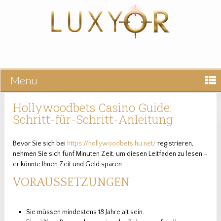
Menu
Hollywoodbets Casino Guide:
Schritt-für-Schritt-Anleitung
Bevor Sie sich bei
https://hollywoodbets.hu.net/
registrieren,
nehmen Sie sich fünf Minuten Zeit, um diesen Leitfaden zu lesen –
er könnte Ihnen Zeit und Geld sparen.
VORAUSSETZUNGEN
Sie müssen mindestens 18 Jahre alt sein.