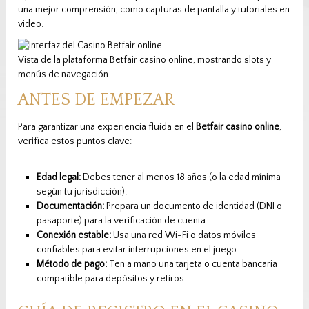
una mejor comprensión, como capturas de pantalla y tutoriales en
video.
Vista de la plataforma Betfair casino online, mostrando slots y
menús de navegación.
ANTES DE EMPEZAR
Para garantizar una experiencia fluida en el
Betfair casino online
,
verifica estos puntos clave:
Edad legal:
Debes tener al menos 18 años (o la edad mínima
según tu jurisdicción).
Documentación:
Prepara un documento de identidad (DNI o
pasaporte) para la verificación de cuenta.
Conexión estable:
Usa una red Wi-Fi o datos móviles
confiables para evitar interrupciones en el juego.
Método de pago:
Ten a mano una tarjeta o cuenta bancaria
compatible para depósitos y retiros.