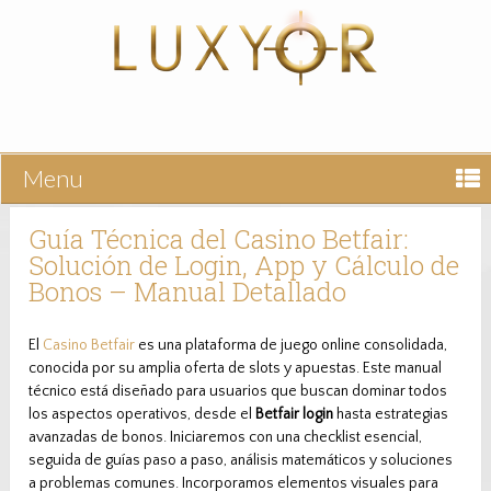
Menu
Guía Técnica del Casino Betfair:
Solución de Login, App y Cálculo de
Bonos – Manual Detallado
El
Casino Betfair
es una plataforma de juego online consolidada,
conocida por su amplia oferta de slots y apuestas. Este manual
técnico está diseñado para usuarios que buscan dominar todos
los aspectos operativos, desde el
Betfair login
hasta estrategias
avanzadas de bonos. Iniciaremos con una checklist esencial,
seguida de guías paso a paso, análisis matemáticos y soluciones
a problemas comunes. Incorporamos elementos visuales para