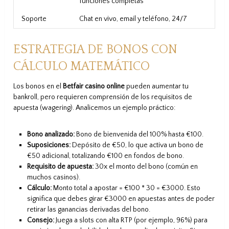
funciones completas
Soporte
Chat en vivo, email y teléfono, 24/7
ESTRATEGIA DE BONOS CON
CÁLCULO MATEMÁTICO
Los bonos en el
Betfair casino online
pueden aumentar tu
bankroll, pero requieren comprensión de los requisitos de
apuesta (wagering). Analicemos un ejemplo práctico:
Bono analizado:
Bono de bienvenida del 100% hasta €100.
Suposiciones:
Depósito de €50, lo que activa un bono de
€50 adicional, totalizando €100 en fondos de bono.
Requisito de apuesta:
30x el monto del bono (común en
muchos casinos).
Cálculo:
Monto total a apostar = €100 * 30 = €3000. Esto
significa que debes girar €3000 en apuestas antes de poder
retirar las ganancias derivadas del bono.
Consejo:
Juega a slots con alta RTP (por ejemplo, 96%) para