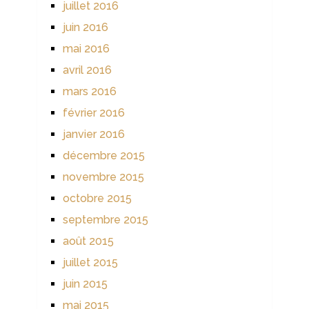
juillet 2016
juin 2016
mai 2016
avril 2016
mars 2016
février 2016
janvier 2016
décembre 2015
novembre 2015
octobre 2015
septembre 2015
août 2015
juillet 2015
juin 2015
mai 2015