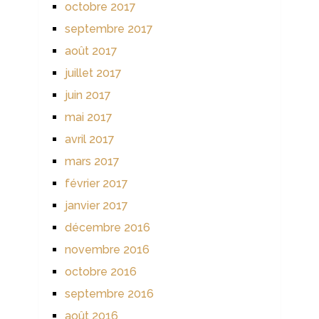
octobre 2017
septembre 2017
août 2017
juillet 2017
juin 2017
mai 2017
avril 2017
mars 2017
février 2017
janvier 2017
décembre 2016
novembre 2016
octobre 2016
septembre 2016
août 2016