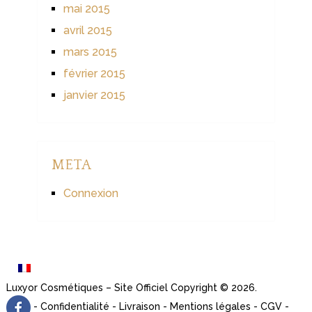
mai 2015
avril 2015
mars 2015
février 2015
janvier 2015
META
Connexion
Luxyor Cosmétiques – Site Officiel
Copyright © 2026.
-
Confidentialité
-
Livraison
-
Mentions légales
-
CGV
-