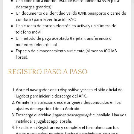
Una conexión a internet estable (se recomienda WiFi para
descargas grandes).
Un documento de identidad válido (DNI, pasaporte o carné de
conducir) para la verificación KYC.
Una cuenta de correo electrónico activa y un número de
teléfono móvil.
Un método de pago aceptado (tarjeta, transferencia o
monedero electrónico).
Espacio de almacenamiento suficiente (al menos 100 MB
libres).
REGISTRO PASO A PASO
Abre el navegador en tu dispositivo y visita el sitio oficial de
Jugabet para iniciar la descarga del APK.
Permite la instalación desde orígenes desconocidos en los
ajustes de seguridad de tu Android.
Descarga el archivo
jugabet descargar apk
e instálalo. Una vez
instalada la jugabet app, ábrela.
Haz clic en «Registrarse» y completa el formulario con tus