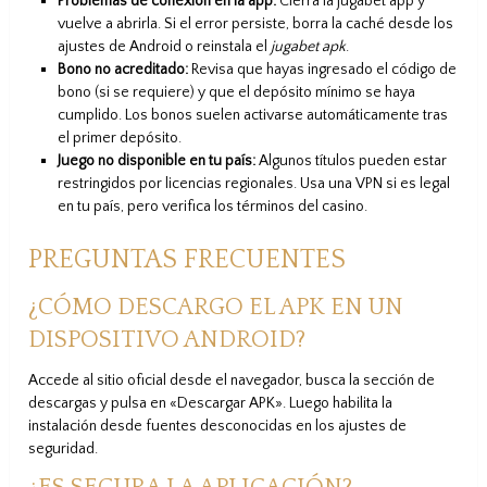
Problemas de conexión en la app:
Cierra la jugabet app y
vuelve a abrirla. Si el error persiste, borra la caché desde los
ajustes de Android o reinstala el
jugabet apk
.
Bono no acreditado:
Revisa que hayas ingresado el código de
bono (si se requiere) y que el depósito mínimo se haya
cumplido. Los bonos suelen activarse automáticamente tras
el primer depósito.
Juego no disponible en tu país:
Algunos títulos pueden estar
restringidos por licencias regionales. Usa una VPN si es legal
en tu país, pero verifica los términos del casino.
PREGUNTAS FRECUENTES
¿CÓMO DESCARGO EL APK EN UN
DISPOSITIVO ANDROID?
Accede al sitio oficial desde el navegador, busca la sección de
descargas y pulsa en «Descargar APK». Luego habilita la
instalación desde fuentes desconocidas en los ajustes de
seguridad.