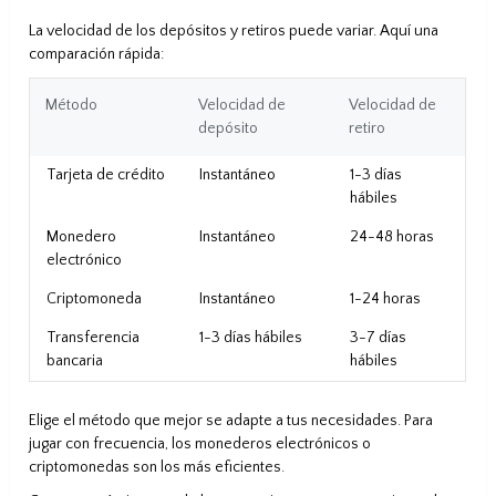
La velocidad de los depósitos y retiros puede variar. Aquí una
comparación rápida:
Método
Velocidad de
Velocidad de
depósito
retiro
Tarjeta de crédito
Instantáneo
1-3 días
hábiles
Monedero
Instantáneo
24-48 horas
electrónico
Criptomoneda
Instantáneo
1-24 horas
Transferencia
1-3 días hábiles
3-7 días
bancaria
hábiles
Elige el método que mejor se adapte a tus necesidades. Para
jugar con frecuencia, los monederos electrónicos o
criptomonedas son los más eficientes.