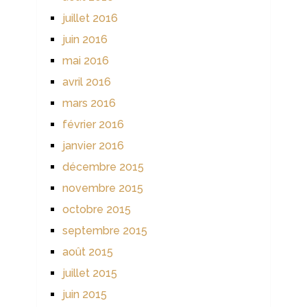
juillet 2016
juin 2016
mai 2016
avril 2016
mars 2016
février 2016
janvier 2016
décembre 2015
novembre 2015
octobre 2015
septembre 2015
août 2015
juillet 2015
juin 2015