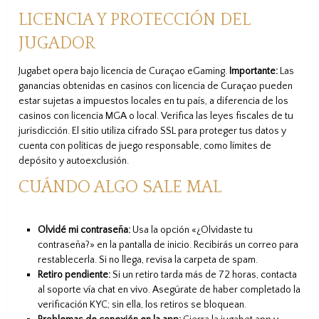
LICENCIA Y PROTECCIÓN DEL
JUGADOR
Jugabet opera bajo licencia de Curaçao eGaming.
Importante:
Las
ganancias obtenidas en casinos con licencia de Curaçao pueden
estar sujetas a impuestos locales en tu país, a diferencia de los
casinos con licencia MGA o local. Verifica las leyes fiscales de tu
jurisdicción. El sitio utiliza cifrado SSL para proteger tus datos y
cuenta con políticas de juego responsable, como límites de
depósito y autoexclusión.
CUÁNDO ALGO SALE MAL
Olvidé mi contraseña:
Usa la opción «¿Olvidaste tu
contraseña?» en la pantalla de inicio. Recibirás un correo para
restablecerla. Si no llega, revisa la carpeta de spam.
Retiro pendiente:
Si un retiro tarda más de 72 horas, contacta
al soporte vía chat en vivo. Asegúrate de haber completado la
verificación KYC; sin ella, los retiros se bloquean.