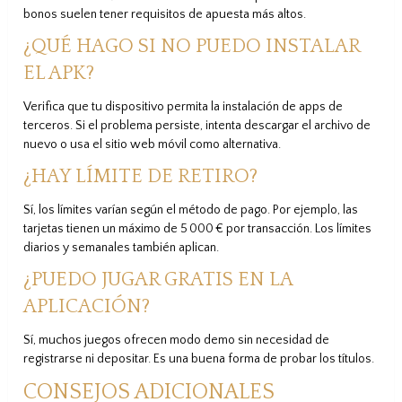
bonos suelen tener requisitos de apuesta más altos.
¿QUÉ HAGO SI NO PUEDO INSTALAR
EL APK?
Verifica que tu dispositivo permita la instalación de apps de
terceros. Si el problema persiste, intenta descargar el archivo de
nuevo o usa el sitio web móvil como alternativa.
¿HAY LÍMITE DE RETIRO?
Sí, los límites varían según el método de pago. Por ejemplo, las
tarjetas tienen un máximo de 5 000 € por transacción. Los límites
diarios y semanales también aplican.
¿PUEDO JUGAR GRATIS EN LA
APLICACIÓN?
Sí, muchos juegos ofrecen modo demo sin necesidad de
registrarse ni depositar. Es una buena forma de probar los títulos.
CONSEJOS ADICIONALES