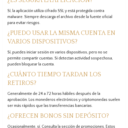
¿ES SEGURA LA APLICACIÓN?
Sí, la aplicación utiliza cifrado SSL y está protegida contra
malware. Siempre descarga el archivo desde la fuente oficial
para evitar riesgos.
¿PUEDO USAR LA MISMA CUENTA EN
VARIOS DISPOSITIVOS?
Sí, puedes iniciar sesión en varios dispositivos, pero no se
permite compartir cuentas. Si detectan actividad sospechosa,
pueden bloquear la cuenta.
¿CUÁNTO TIEMPO TARDAN LOS
RETIROS?
Generalmente de 24 a 72 horas hábiles después de la
aprobación. Los monederos electrónicos y criptomonedas suelen
ser más rápidos que las transferencias bancarias.
¿OFRECEN BONOS SIN DEPÓSITO?
Ocasionalmente, sí. Consulta la sección de promociones. Estos