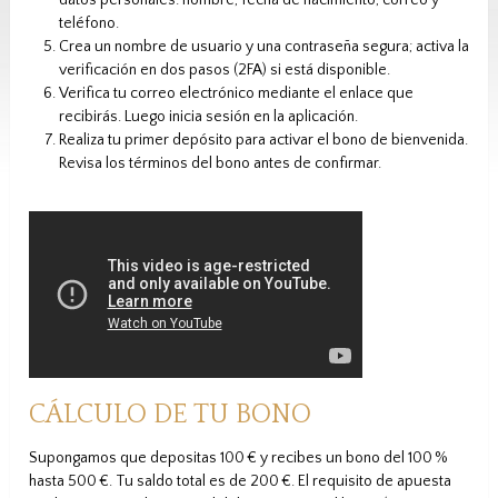
datos personales: nombre, fecha de nacimiento, correo y
teléfono.
Crea un nombre de usuario y una contraseña segura; activa la
verificación en dos pasos (2FA) si está disponible.
Verifica tu correo electrónico mediante el enlace que
recibirás. Luego inicia sesión en la aplicación.
Realiza tu primer depósito para activar el bono de bienvenida.
Revisa los términos del bono antes de confirmar.
CÁLCULO DE TU BONO
Supongamos que depositas 100 € y recibes un bono del 100 %
hasta 500 €. Tu saldo total es de 200 €. El requisito de apuesta