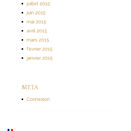
juillet 2015
juin 2015
mai 2015
avril 2015
mars 2015
février 2015
janvier 2015
META
Connexion