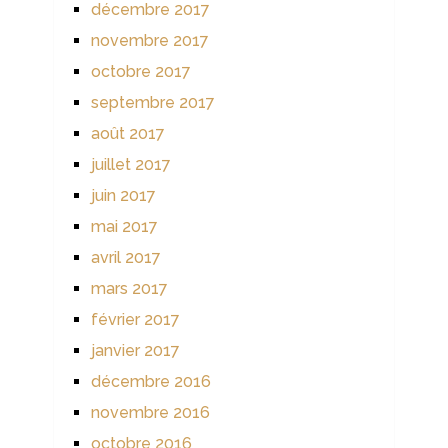
décembre 2017
novembre 2017
octobre 2017
septembre 2017
août 2017
juillet 2017
juin 2017
mai 2017
avril 2017
mars 2017
février 2017
janvier 2017
décembre 2016
novembre 2016
octobre 2016