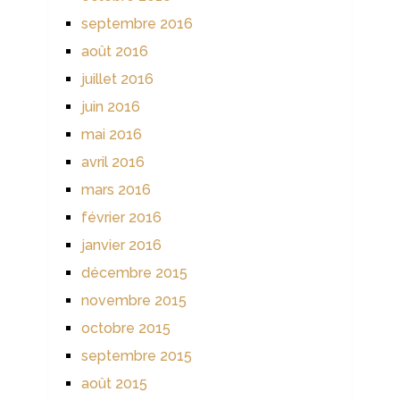
septembre 2016
août 2016
juillet 2016
juin 2016
mai 2016
avril 2016
mars 2016
février 2016
janvier 2016
décembre 2015
novembre 2015
octobre 2015
septembre 2015
août 2015