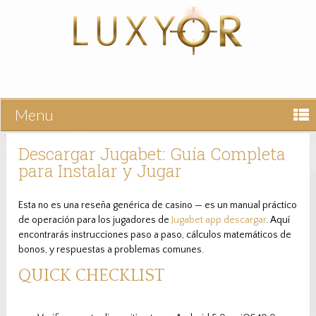
Menu
Descargar Jugabet: Guía Completa
para Instalar y Jugar
Esta no es una reseña genérica de casino — es un manual práctico
de operación para los jugadores de
Jugabet app descargar
. Aquí
encontrarás instrucciones paso a paso, cálculos matemáticos de
bonos, y respuestas a problemas comunes.
QUICK CHECKLIST