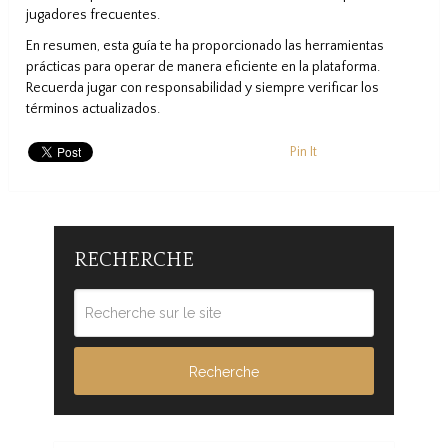
jugadores frecuentes.
En resumen, esta guía te ha proporcionado las herramientas
prácticas para operar de manera eficiente en la plataforma.
Recuerda jugar con responsabilidad y siempre verificar los
términos actualizados.
Pin It
RECHERCHE