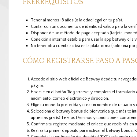
PRERREQUISITOS
Tener al menos 18 años (o la edad legal en tu país).
Contar con un documento de identidad válido para la verif
Disponer de un método de pago aceptado (tarjeta, moneder
Conexión a internet estable para usar la app betway o la 
No tener otra cuenta activa en la plataforma (solo una por 
CÓMO REGISTRARSE PASO A PAS
Accede al sitio web oficial de Betway desde tu navegad
página.
Haz clic en el botón ‘Registrarse’ y completa el formulari
nacimiento, correo electrónico y dirección.
Elige tu moneda preferida y crea un nombre de usuario y
Selecciona el betway bonus de bienvenida que más te in
apuestas gratis). Lee los términos y condiciones con atenc
Confirma tu registro mediante el enlace que recibirás en t
Realiza tu primer depósito para activar el betway bonus.