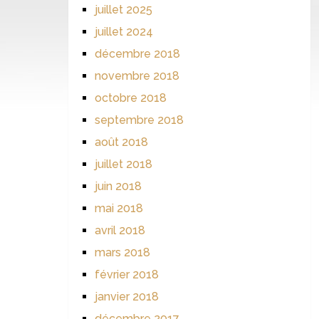
juillet 2025
juillet 2024
décembre 2018
novembre 2018
octobre 2018
septembre 2018
août 2018
juillet 2018
juin 2018
mai 2018
avril 2018
mars 2018
février 2018
janvier 2018
décembre 2017