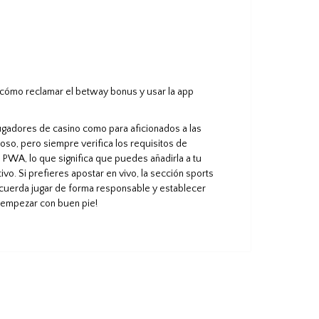
re cómo reclamar el betway bonus y usar la app
ugadores de casino como para aficionados a las
so, pero siempre verifica los requisitos de
PWA, lo que significa que puedes añadirla a tu
ivo. Si prefieres apostar en vivo, la sección sports
ecuerda jugar de forma responsable y establecer
a empezar con buen pie!