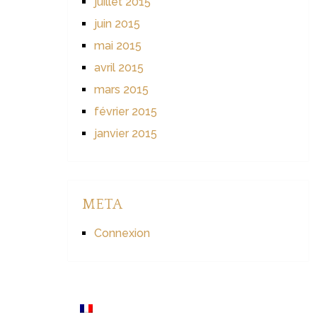
juillet 2015
juin 2015
mai 2015
avril 2015
mars 2015
février 2015
janvier 2015
META
Connexion