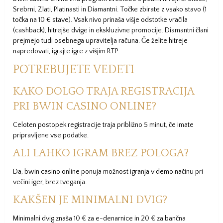
Srebrni, Zlati, Platinasti in Diamantni. Točke zbirate z vsako stavo (1
točka na 10 € stave). Vsak nivo prinaša višje odstotke vračila
(cashback), hitrejše dvige in ekskluzivne promocije. Diamantni člani
prejmejo tudi osebnega upravitelja računa. Če želite hitreje
napredovati, igrajte igre z višjim RTP.
POTREBUJETE VEDETI
KAKO DOLGO TRAJA REGISTRACIJA
PRI BWIN CASINO ONLINE?
Celoten postopek registracije traja približno 5 minut, če imate
pripravljene vse podatke.
ALI LAHKO IGRAM BREZ POLOGA?
Da, bwin casino online ponuja možnost igranja v demo načinu pri
večini iger, brez tveganja.
KAKŠEN JE MINIMALNI DVIG?
Minimalni dvig znaša 10 € za e-denarnice in 20 € za bančna