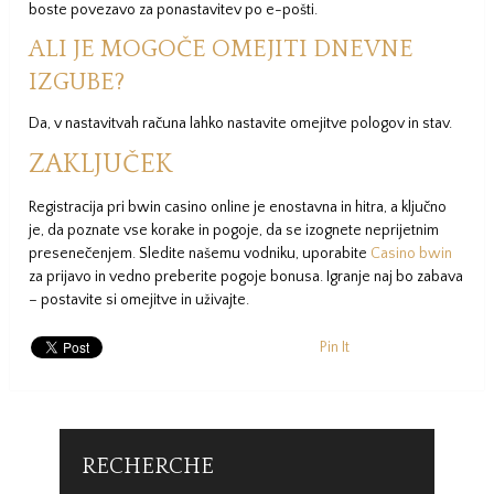
boste povezavo za ponastavitev po e-pošti.
ALI JE MOGOČE OMEJITI DNEVNE
IZGUBE?
Da, v nastavitvah računa lahko nastavite omejitve pologov in stav.
ZAKLJUČEK
Registracija pri bwin casino online je enostavna in hitra, a ključno
je, da poznate vse korake in pogoje, da se izognete neprijetnim
presenečenjem. Sledite našemu vodniku, uporabite
Casino bwin
za prijavo in vedno preberite pogoje bonusa. Igranje naj bo zabava
– postavite si omejitve in uživajte.
Pin It
RECHERCHE