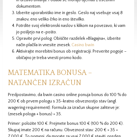
in državo bivanja. Podatki se morajo ujemati z osebnim
dokumentom.
Izberite uporabniško ime in geslo. Geslo naj vsebuje vsaj 8
znakov, eno veliko črko in eno številko.
Potrdite svoj elektronski naslov s klikom na povezavo, ki vam
jo pošljejo na e-pošto.
Opravite prvi polog. Obiščite razdelek »Blagajna«, izberite
način plačila in vnesite znesek.
Casino bwin
Aktivirajte morebitni bonus ob registraciji. Preverite pogoje –
običajno je treba vnesti promo kodo.
MATEMATIKA BONUSA –
NATANČEN IZRAČUN
Predpostavimo, da bwin casino online ponuja bonus do 100 % do
200 € ob prvem pologu s 35-kratno obveznostjo stav (angl.
wagering requirement). Formula za izračun skupne zahteve je:
(znesek pologa + bonus) × 35.
Primer: položite 100 €. Prejmete bonus 100 € (100 % do 200 €).
Skupaj imate 200 € na računu. Obveznost stav: 200 € × 35 =
7.000 €. To pomeni, da morate za vsaj 7.000 € staviti, preden