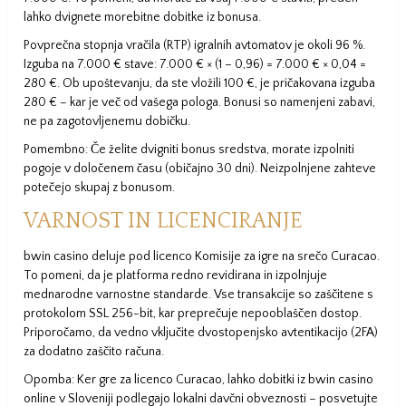
lahko dvignete morebitne dobitke iz bonusa.
Povprečna stopnja vračila (RTP) igralnih avtomatov je okoli 96 %.
Izguba na 7.000 € stave: 7.000 € × (1 – 0,96) = 7.000 € × 0,04 =
280 €. Ob upoštevanju, da ste vložili 100 €, je pričakovana izguba
280 € – kar je več od vašega pologa. Bonusi so namenjeni zabavi,
ne pa zagotovljenemu dobičku.
Pomembno: Če želite dvigniti bonus sredstva, morate izpolniti
pogoje v določenem času (običajno 30 dni). Neizpolnjene zahteve
potečejo skupaj z bonusom.
VARNOST IN LICENCIRANJE
bwin casino deluje pod licenco Komisije za igre na srečo Curacao.
To pomeni, da je platforma redno revidirana in izpolnjuje
mednarodne varnostne standarde. Vse transakcije so zaščitene s
protokolom SSL 256-bit, kar preprečuje nepooblaščen dostop.
Priporočamo, da vedno vključite dvostopenjsko avtentikacijo (2FA)
za dodatno zaščito računa.
Opomba: Ker gre za licenco Curacao, lahko dobitki iz bwin casino
online v Sloveniji podlegajo lokalni davčni obveznosti – posvetujte