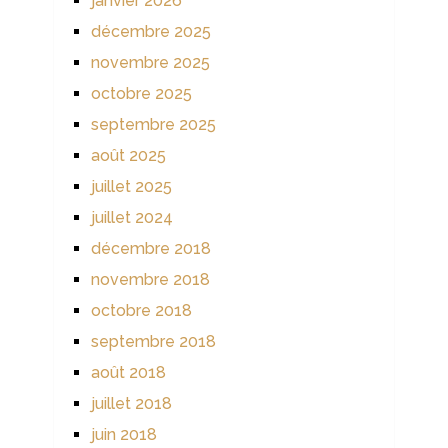
janvier 2026
décembre 2025
novembre 2025
octobre 2025
septembre 2025
août 2025
juillet 2025
juillet 2024
décembre 2018
novembre 2018
octobre 2018
septembre 2018
août 2018
juillet 2018
juin 2018