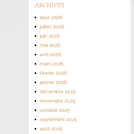
ARCHIVES
août 2026
juillet 2026
juin 2026
mai 2026
avril 2026
mars 2026
février 2026
janvier 2026
décembre 2025
novembre 2025
octobre 2025
septembre 2025
août 2025