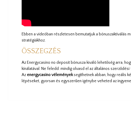
Ebben a videóban részletesen bemutatjuk a bónuszaktiválás me
stratégiákhoz.
ÖSSZEGZÉS
Az Energycasino no deposit bónusza kiváló lehetőség arra, hog
kínálatával. Ne feledd: mindig olvasd el az általános szerződési
Az
energycasino vélemények
segíthetnek abban, hogy reális ké
lépéseket, gyorsan és egyszerűen igénybe veheted az ingyenes