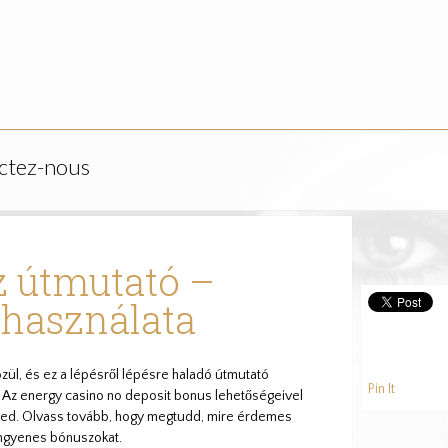
ctez-nous
 útmutató –
 használata
zül, és ez a lépésről lépésre haladó útmutató
Pin It
. Az energy casino no deposit bonus lehetőségeivel
etned. Olvass tovább, hogy megtudd, mire érdemes
 ingyenes bónuszokat.