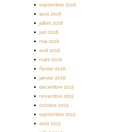
septembre 2016
août 2016
juillet 2016
juin 2016
mai 2016
avril 2016
mars 2016
février 2016
janvier 2016
décembre 2015
novembre 2015
octobre 2015
septembre 2015
août 2015