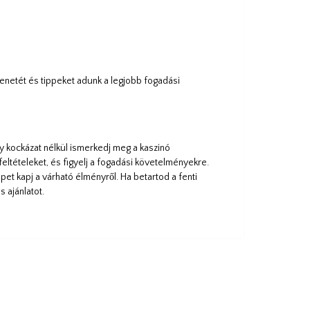
netét és tippeket adunk a legjobb fogadási
y kockázat nélkül ismerkedj meg a kaszinó
 feltételeket, és figyelj a fogadási követelményekre.
pet kapj a várható élményről. Ha betartod a fenti
 ajánlatot.