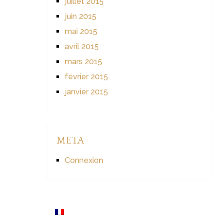
juillet 2015
juin 2015
mai 2015
avril 2015
mars 2015
février 2015
janvier 2015
META
Connexion