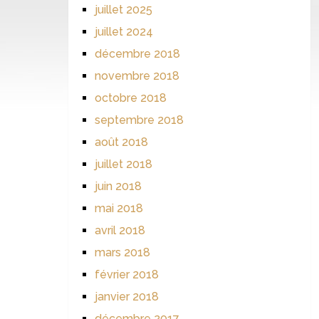
juillet 2025
juillet 2024
décembre 2018
novembre 2018
octobre 2018
septembre 2018
août 2018
juillet 2018
juin 2018
mai 2018
avril 2018
mars 2018
février 2018
janvier 2018
décembre 2017